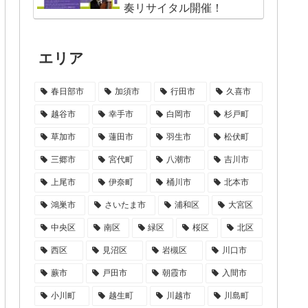
奏リサイタル開催！
エリア
春日部市
加須市
行田市
久喜市
越谷市
幸手市
白岡市
杉戸町
草加市
蓮田市
羽生市
松伏町
三郷市
宮代町
八潮市
吉川市
上尾市
伊奈町
桶川市
北本市
鴻巣市
さいたま市
浦和区
大宮区
中央区
南区
緑区
桜区
北区
西区
見沼区
岩槻区
川口市
蕨市
戸田市
朝霞市
入間市
小川町
越生町
川越市
川島町