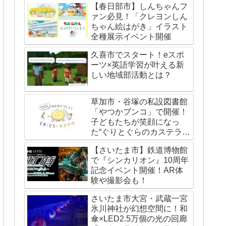
【春日部市】しんちゃんフ
ァン必見！「クレヨンしん
ちゃん絵はがき」イラスト
全種展示イベント開催
久喜市でスタート！eスポ
ーツ×英語学習が叶える新
しい地域部活動とは？
草加市・谷塚の私設図書館
「やつかブンコ」で開催！
子どもたちが笑顔になっ
た“ぐりとぐらのカステライ
ベント”レポート
【さいたま市】鉄道博物館
で『シンカリオン』10周年
記念イベント開催！AR体
験や撮影会も！
さいたま市大宮・武蔵一宮
氷川神社が幻想空間に！和
傘×LED2.5万個の光の回廊