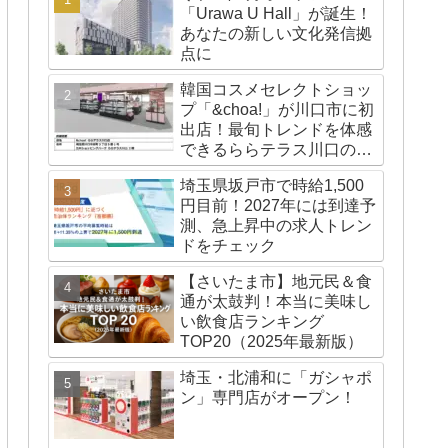
「Urawa U Hall」が誕生！
あなたの新しい文化発信拠
点に
韓国コスメセレクトショッ
プ「&choa!」が川口市に初
出店！最旬トレンドを体感
できるららテラス川口の注
目スポット
埼玉県坂戸市で時給1,500
円目前！2027年には到達予
測、急上昇中の求人トレン
ドをチェック
【さいたま市】地元民＆食
通が太鼓判！本当に美味し
い飲食店ランキング
TOP20（2025年最新版）
埼玉・北浦和に「ガシャポ
ン」専門店がオープン！