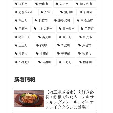
坂戸市
狭山市
志木市
鶴ヶ島市
ときがわ町
所沢市
滑川町
新座市
鳩山町
飯能市
東秩父村
東松山市
日高市
ふじみ野市
富士見市
三芳町
毛呂山町
吉見町
嵐山町
和光市
上里町
神川町
寄居町
深谷市
熊谷市
本庄市
美里町
秩父市
小鹿野町
長瀞町
皆野町
横瀬町
新着情報
【埼玉県越谷市】肉好き必
見！鉄板で味わう「テキサ
スキングステーキ」がイオ
ンレイクタウンに登場！