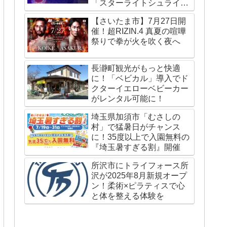
「スターライトシュライ
ン」が国内外で話題
【さいたま市】7月27日開
催！超RIZIN.4 真夏の喧嘩
祭りで拳が火を吹く夜へ
長瀞町観光がもっと快適
に！「ベビカル」導入でド
クターイエローベビーカー
がレンタル可能に！
埼玉県加須市「むさしの
村」で猛暑日がチャンス
に！35度以上で入園無料の
『埼玉暑すぎる割』開催
所沢市にトライフォース所
沢が2025年8月新規オープ
ン！柔術×ピラティスで心
と体を整える体験を