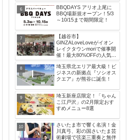
BBQDAYS アリオ上尾に
BBQ場新規オープン！5/3
～10/15まで期間限定！
【越谷市】
GINZALoveLoveがイオン
レイクタウンmoriで催事開
催！最大80%OFFの人気ブ
ランドが勢ぞろい！
埼玉県北エリア最大級！ビ
ジネスの新拠点『ソシオス
クエア』が熊谷に誕生！
埼玉新座店限定！「ちゃん
こ江戸沢」の2月限定おす
すめメニュー8選
さいたま市で響く名演！金
川真弓、彩の国さいたま芸
術劇場で弦楽三重奏と無伴