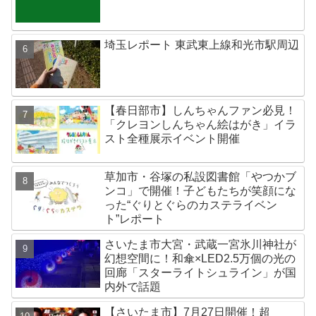
埼玉レポート 東武東上線和光市駅周辺
【春日部市】しんちゃんファン必見！
「クレヨンしんちゃん絵はがき」イラ
スト全種展示イベント開催
草加市・谷塚の私設図書館「やつかブ
ンコ」で開催！子どもたちが笑顔にな
った“ぐりとぐらのカステライベン
ト”レポート
さいたま市大宮・武蔵一宮氷川神社が
幻想空間に！和傘×LED2.5万個の光の
回廊「スターライトシュライン」が国
内外で話題
【さいたま市】7月27日開催！超