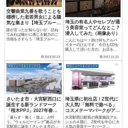
交響曲第九番を歌うことを
標榜した老若男女による陽
埼玉の有名人やセレブが通
気な集まり【埼玉ブルース
う美容室ってどんなとこ？
第35回】
誰が言ったか知らないが、訪ね
潜入してみた（画像あり）
てみれば確かに感じる魅力のご
当地をさすらう「埼玉ブルー
こんにちはー！掛け持ちアルバ
ス」。既に新しい年がはじまっ
イターのけんです。今日もCDを
て久しく、すっかり年末色は消
購入して頂いた方の、お店をご
え失せているものの、だからこ
紹介したいと思います。大宮に
そこの感動を思い出そうじゃな
2015.02.13
2017.11.21
ある、完全予約制のプライベー
いか！ という訳で、今...
トサロン「Dyoll THE MODE」
埼玉ニュース＆トピックス
埼玉ニュース＆トピックス
（ディオル・ザ・モード）さん
です！...
さいたま市・大宮駅西口に
埼玉県に初出店！Z世代に
誕生する新ランドマーク
大人気!「無料で遊べる」
「桜木PPJ」2027年春開
コスメテーマパークがアル
業へ！
シェ大宮に登場
「暮らす・働く・遊ぶ」が叶
大宮駅西口駅前の商業施設アル
う、“ウェルビーイング”拠点が大
シェの４階に、Z世代を中心に大
宮駅前に誕生！さいたま市の中
人気の美容テーマパーク