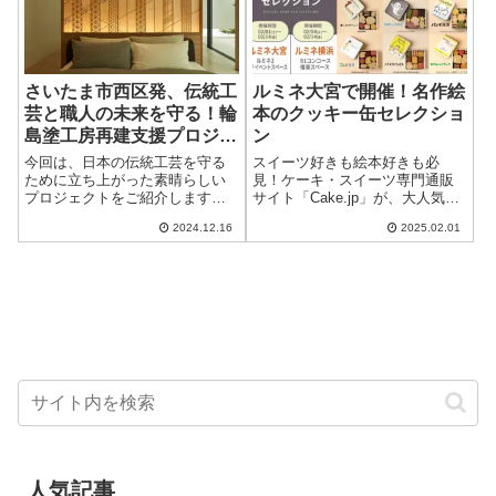
さいたま市西区発、伝統工
ルミネ大宮で開催！名作絵
芸と職人の未来を守る！輪
本のクッキー缶セレクショ
島塗工房再建支援プロジェ
ン
クト
今回は、日本の伝統工芸を守る
スイーツ好きも絵本好きも必
ために立ち上がった素晴らしい
見！ケーキ・スイーツ専門通販
プロジェクトをご紹介します。
サイト「Cake.jp」が、大人気の
創業40年以上の実績を誇る「株
絵本とコラボしたオリジナルク
2024.12.16
2025.02.01
式会社AQ Group」が、二重被災
ッキー缶を販売するポップアッ
を受けた石川県輪島市の輪島塗
プストアを期間限定で開催しま
職人「塗師屋いち松」の工房再
す。ルミネ大宮では2月1日(土)か
建に尽力し...
ら2月1...
人気記事