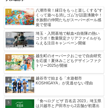
八潮市発！縁日をもっと楽しくする“す
くって遊べる消しゴム”が話題沸騰中！
水族館の仲間たちがスーパーボール感
覚で登場
埼玉・入間基地で献血×自衛隊の熱い
コラボ！数量限定クリアファイルがも
らえる注目キャンペーン開催
越生町のオーパークおごせで自由研究
を応援！夏休みこどもデザインファク
トリー2025が開催
越谷市で始まる「水遊都市
KOSHIGAYA」が見逃せない理由
「食べログ ピザ 百名店 2023」埼玉県
は川越市と戸田市から2店舗が初選出