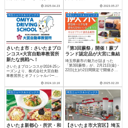
心、大宮駅西口がさらに進化し
「Tierland(ティアランド)大宮ア
2025.04.23
2023.05.27
ます！東日本旅客鉄道（JR東日
ルシェ店」が６月３日(土)にオー
本）、大和ハウス工業、大和ハ
プン致します。アルシェ大宮で
埼玉ニュース＆トピックス
埼玉ニュース＆トピックス
ウスリアルティマネジメントの3
は、体験型美容テーマパーク
社による共同開...
「Tier...
さいたま市：さいたまブロ
「第3回蕨祭」開催！蕨ブ
ンコス×大宮自動車教習所
ランド認定品が大宮に集結
新たな挑戦へ！
埼玉県蕨市の魅力が詰まった
「第3回蕨祭」が、2月21日(金)・
さいたまブロンコスが2024-25シ
22日(土)の2日間限定で開催され
ーズンより、株式会社大宮自動
ます！会場は、大宮駅東口から
車教習所とオフィシャルパート
徒歩1分の「まるまるひがしにほ
ナー契約を締結しました！この
ん（東日本連携センター）」。
2024.10.16
2025.02.20
提携は、地域に根ざした活動を
蕨市が誇る「蕨ブランド認定
展開する両者が力を合わせ、よ
品」が勢...
埼玉ニュース＆トピックス
埼玉ニュース＆トピックス
り大きな成果を目指す素晴らし
い機会です。...
さいたま新都心・所沢・和
【さいたま市大宮区】埼玉