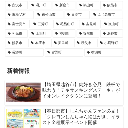
所沢市
滑川町
新座市
鳩山町
飯能市
東秩父村
東松山市
日高市
ふじみ野市
富士見市
三芳町
毛呂山町
吉見町
嵐山町
和光市
上里町
神川町
寄居町
深谷市
熊谷市
本庄市
美里町
秩父市
小鹿野町
長瀞町
皆野町
横瀬町
新着情報
【埼玉県越谷市】肉好き必見！鉄板で
味わう「テキサスキングステーキ」が
イオンレイクタウンに登場！
【春日部市】しんちゃんファン必見！
「クレヨンしんちゃん絵はがき」イラ
スト全種展示イベント開催