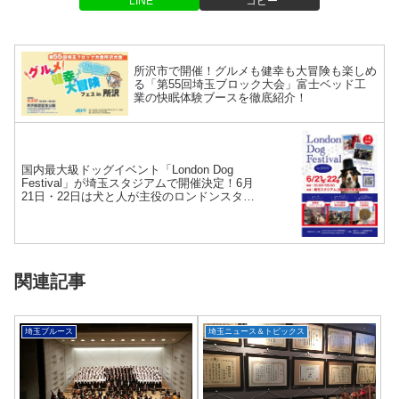
LINE
コピー
所沢市で開催！グルメも健幸も大冒険も楽しめ
る「第55回埼玉ブロック大会」富士ベッド工
業の快眠体験ブースを徹底紹介！
国内最大級ドッグイベント「London Dog
Festival」が埼玉スタジアムで開催決定！6月
21日・22日は犬と人が主役のロンドンスタイ
ルフェスへ
関連記事
埼玉ブルース
埼玉ニュース＆トピックス