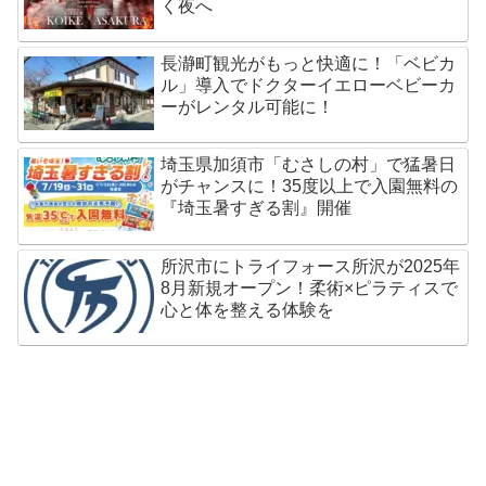
く夜へ
長瀞町観光がもっと快適に！「ベビカ
ル」導入でドクターイエローベビーカ
ーがレンタル可能に！
埼玉県加須市「むさしの村」で猛暑日
がチャンスに！35度以上で入園無料の
『埼玉暑すぎる割』開催
所沢市にトライフォース所沢が2025年
8月新規オープン！柔術×ピラティスで
心と体を整える体験を