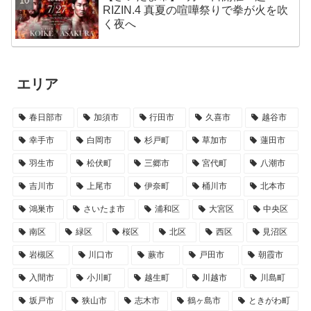
RIZIN.4 真夏の喧嘩祭りで拳が火を吹
く夜へ
エリア
春日部市
加須市
行田市
久喜市
越谷市
幸手市
白岡市
杉戸町
草加市
蓮田市
羽生市
松伏町
三郷市
宮代町
八潮市
吉川市
上尾市
伊奈町
桶川市
北本市
鴻巣市
さいたま市
浦和区
大宮区
中央区
南区
緑区
桜区
北区
西区
見沼区
岩槻区
川口市
蕨市
戸田市
朝霞市
入間市
小川町
越生町
川越市
川島町
坂戸市
狭山市
志木市
鶴ヶ島市
ときがわ町