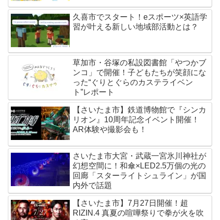
久喜市でスタート！eスポーツ×英語学
習が叶える新しい地域部活動とは？
草加市・谷塚の私設図書館「やつかブ
ンコ」で開催！子どもたちが笑顔にな
った“ぐりとぐらのカステライベン
ト”レポート
【さいたま市】鉄道博物館で『シンカ
リオン』10周年記念イベント開催！
AR体験や撮影会も！
さいたま市大宮・武蔵一宮氷川神社が
幻想空間に！和傘×LED2.5万個の光の
回廊「スターライトシュライン」が国
内外で話題
【さいたま市】7月27日開催！超
RIZIN.4 真夏の喧嘩祭りで拳が火を吹