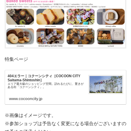
特集ページ
404エラー｜コクーンシティ［COCOON CITY
Saitama-Shintoshin］
エリア最大級のショッピング空間。訪れるたびに、驚きが
ある街「コクーンシティ」。
www.cocooncity.jp
※画像はイメージです。
※参加ショップは予告なく変更になる場合がございますの