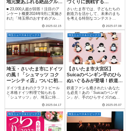
地元愛あふれる絶品グルメ
づくりに挑戦する
調査速報
「SAITAMA Minecraft
■ 23,000人超が回答！注目のア
さいたま市では、子どもたちの
AWARD 2025」開催
ンケート概要2024年9月に実施さ
創造力を活かして、未来のまち
れた「埼玉県のおすすめグル
を考える特別なコンテスト
メ」に関するアンケートでは、
「SAITAMA Minecraft AWARD
2025.02.15
2025.07.08
合計23,043名もの方々が回答し
2025」を開催します！昨年度に
ました。運営元はスマートフォ
引き続き、今年も「マインクラ
埼玉ニュース＆トピックス
埼玉ニュース＆トピックス
ンアプリ「QR/バーコードリー...
フト」を舞台に、さいたま市...
埼玉・さいたま市にドイツ
【さいたま市大宮区】
の風！「シュマッツ コク
Suicaのペンギン手のひら
ーンシティ店」ついに初上
ぬいぐるみが登場！鉄道博
陸、ドイツ×イタリアンの
物館で買える限定感たっぷ
ドイツ生まれのクラフトビール
鉄道ファンも癒されたいあなた
贅沢グルメが楽しめる注目
りの癒しグッズ
と本格ドイツ料理で知られる
も必見！あの「Suicaのペンギ
「シュマッツ」が、埼玉に待望
ン」が、手のひらサイズのぬい
スポットが誕生！
の初出店！2025年4月30日
ぐるみになって登場します。販
2025.04.17
2025.05.07
（水）、さいたま市・コクーン
売は2025年5月9日（金）から。
シティにて、ブランド初となる
ふわっと優しい手触りと、コロ
埼玉ニュース＆トピックス
埼玉ニュース＆トピックス
パスタ・ピザ・グリル料理専門
ン♪と鳴る鈴の音に癒されること
店「シュマッツ コク...
間違いな...