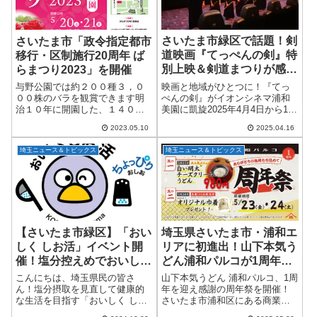
さいたま市緑区で話題！剣
さいたま市「政令指定都市
道映画『てっぺんの剣』特
移行・区制施行20周年 ば
別上映＆剣道まつりが感動
らまつり2023」を開催
のフィナーレ！
映画と地域がひとつに！『てっ
与野公園では約２００種３，０
ぺんの剣』がイオンシネマ浦和
００株のバラを観賞できます明
美園に凱旋2025年4月4日から10
治１０年に開園した、１４０年
日まで、さいたま市緑区にある
以上の歴史がある与野公園のバ
2023.05.10
2025.04.16
イオンシネマ浦和美園で特別上
ラの開花時期に合わせて開催し
映された剣道映画『てっぺんの
ている「ばらまつり」。本年
埼玉ニュース＆トピックス
埼玉ニュース＆トピックス
剣』が、地域の剣道ファンを熱
は、バラの苗木販売やステージ
く沸かせまし...
イベント等が復活し、４...
【さいたま市緑区】「おい
埼玉県さいたま市・浦和エ
しく しお活」イベント開
リアに初進出！山下本気う
催！塩分控えめでおいしく
どん浦和パルコが1周年
健康に
「本気の讃岐うどん」周年
こんにちは、埼玉県民の皆さ
山下本気うどん 浦和パルコ、1周
祭開催
ん！塩分摂取を見直して健康的
年を迎え感謝の周年祭を開催！
な生活を目指す「おいしく しお
さいたま市浦和区にある商業施
活」イベントが、令和7年1月25
設「浦和パルコ」に、埼玉・浦