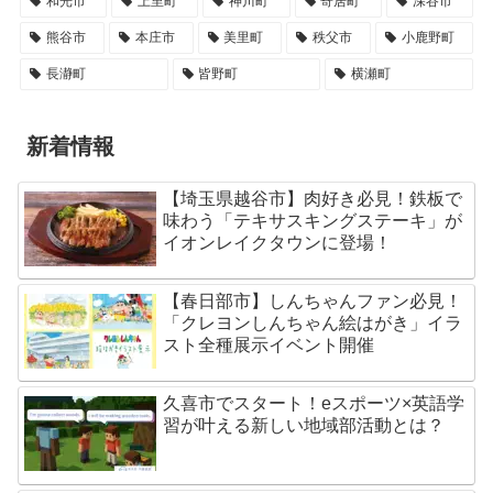
和光市
上里町
神川町
寄居町
深谷市
熊谷市
本庄市
美里町
秩父市
小鹿野町
長瀞町
皆野町
横瀬町
新着情報
【埼玉県越谷市】肉好き必見！鉄板で
味わう「テキサスキングステーキ」が
イオンレイクタウンに登場！
【春日部市】しんちゃんファン必見！
「クレヨンしんちゃん絵はがき」イラ
スト全種展示イベント開催
久喜市でスタート！eスポーツ×英語学
習が叶える新しい地域部活動とは？