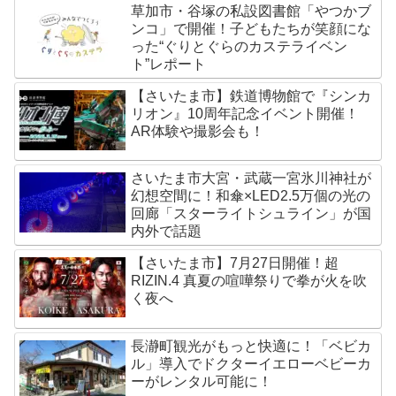
草加市・谷塚の私設図書館「やつかブ
ンコ」で開催！子どもたちが笑顔にな
った“ぐりとぐらのカステライベン
ト”レポート
【さいたま市】鉄道博物館で『シンカ
リオン』10周年記念イベント開催！
AR体験や撮影会も！
さいたま市大宮・武蔵一宮氷川神社が
幻想空間に！和傘×LED2.5万個の光の
回廊「スターライトシュライン」が国
内外で話題
【さいたま市】7月27日開催！超
RIZIN.4 真夏の喧嘩祭りで拳が火を吹
く夜へ
長瀞町観光がもっと快適に！「ベビカ
ル」導入でドクターイエローベビーカ
ーがレンタル可能に！