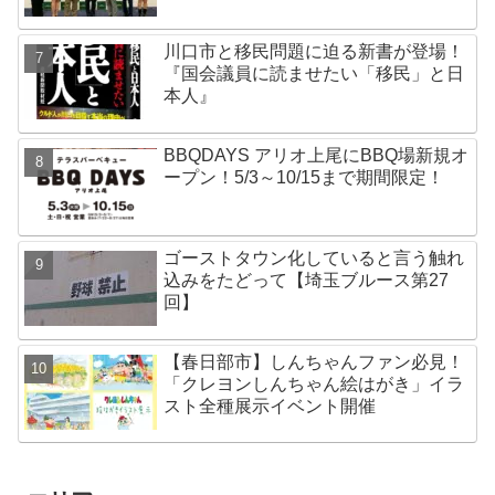
川口市と移民問題に迫る新書が登場！
『国会議員に読ませたい「移民」と日
本人』
BBQDAYS アリオ上尾にBBQ場新規オ
ープン！5/3～10/15まで期間限定！
ゴーストタウン化していると言う触れ
込みをたどって【埼玉ブルース第27
回】
【春日部市】しんちゃんファン必見！
「クレヨンしんちゃん絵はがき」イラ
スト全種展示イベント開催