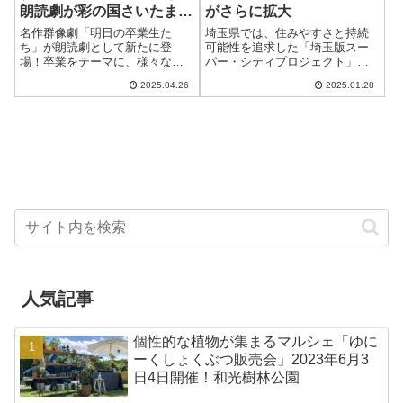
朗読劇が彩の国さいたま芸
がさらに拡大
術劇場で上演決定！
名作群像劇「明日の卒業生た
埼玉県では、住みやすさと持続
ち」が朗読劇として新たに登
可能性を追求した「埼玉版スー
場！卒業をテーマに、様々な人
パー・シティプロジェクト」が
たちの葛藤と成長を描く群像劇
着実に進行中です。このプロジ
2025.04.26
2025.01.28
「明日の卒業生たち」が、つい
ェクトは、コンパクト、スマー
に朗読劇版として帰ってきま
ト、レジリエントの3つの要素を
す！2025年6月12日（木）〜6月
融合させた先進的なまちづくり
21日（土）に、さ...
を目指しています。...
人気記事
個性的な植物が集まるマルシェ「ゆに
ーくしょくぶつ販売会」2023年6月3
日4日開催！和光樹林公園