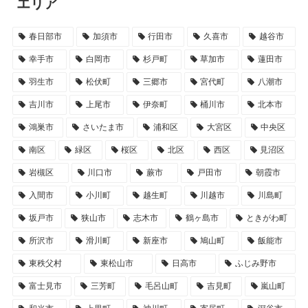
エリア
春日部市
加須市
行田市
久喜市
越谷市
幸手市
白岡市
杉戸町
草加市
蓮田市
羽生市
松伏町
三郷市
宮代町
八潮市
吉川市
上尾市
伊奈町
桶川市
北本市
鴻巣市
さいたま市
浦和区
大宮区
中央区
南区
緑区
桜区
北区
西区
見沼区
岩槻区
川口市
蕨市
戸田市
朝霞市
入間市
小川町
越生町
川越市
川島町
坂戸市
狭山市
志木市
鶴ヶ島市
ときがわ町
所沢市
滑川町
新座市
鳩山町
飯能市
東秩父村
東松山市
日高市
ふじみ野市
富士見市
三芳町
毛呂山町
吉見町
嵐山町