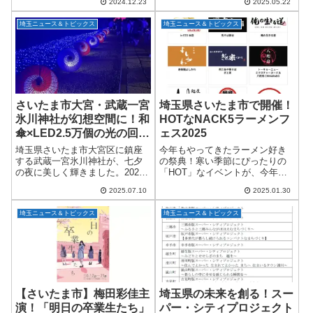
2024.12.23
2025.05.22
日（土）と26日（日）の2日間、
和エリア初出店としてオープン
イオンモール浦和美園で開催さ
した「山下本気うどん 浦和パル
埼玉ニュース＆トピックス
埼玉ニュース＆トピックス
れます。このイベントは埼玉県
コ」が、ついにオープン1周年を
とイオンリテ...
迎えます！2...
さいたま市大宮・武蔵一宮
埼玉県さいたま市で開催！
氷川神社が幻想空間に！和
HOTなNACK5ラーメンフ
傘×LED2.5万個の光の回廊
ェス2025
「スターライトシュライ
埼玉県さいたま市大宮区に鎮座
今年もやってきたラーメン好き
ン」が国内外で話題
する武蔵一宮氷川神社が、七夕
の祭典！寒い季節にぴったりの
の夜に美しく輝きました。2025
「HOT」なイベントが、今年も
年7月5日（土）から7日（月）ま
埼玉県さいたま市で開催されま
2025.07.10
2025.01.30
での3日間にわたり開催されたイ
す。その名も『アルネットホー
ベント「彩りが織りなす氷川神
ム presents NACK5 ラーメンフ
埼玉ニュース＆トピックス
埼玉ニュース＆トピックス
社 ～スターライトシュライン」
ェスティバル2025』！毎年大...
では、約...
【さいたま市】梅田彩佳主
埼玉県の未来を創る！スー
演！「明日の卒業生たち」
パー・シティプロジェクト