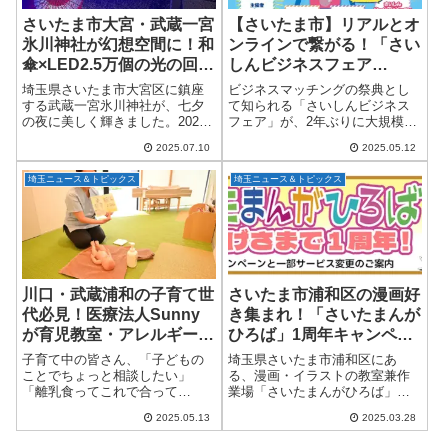
さいたま市大宮・武蔵一宮
【さいたま市】リアルとオ
氷川神社が幻想空間に！和
ンラインで繋がる！「さい
傘×LED2.5万個の光の回廊
しんビジネスフェア
「スターライトシュライ
2025」が今年も開催！
埼玉県さいたま市大宮区に鎮座
ビジネスマッチングの祭典とし
ン」が国内外で話題
する武蔵一宮氷川神社が、七夕
て知られる「さいしんビジネス
の夜に美しく輝きました。2025
フェア」が、2年ぶりに大規模開
年7月5日（土）から7日（月）ま
催！2025年5月7日（水）からオ
2025.07.10
2025.05.12
での3日間にわたり開催されたイ
ンライン会場がオープンし、続
ベント「彩りが織りなす氷川神
く6月11日（水）には、リアル会
埼玉ニュース＆トピックス
埼玉ニュース＆トピックス
社 ～スターライトシュライン」
場としてさいたまスーパーアリ
では、約...
ーナにて...
川口・武蔵浦和の子育て世
さいたま市浦和区の漫画好
代必見！医療法人Sunny
き集まれ！「さいたまんが
が育児教室・アレルギー外
ひろば」1周年キャンペー
来を新設
ン開催
子育て中の皆さん、「子どもの
埼玉県さいたま市浦和区にあ
ことでちょっと相談したい」
る、漫画・イラストの教室兼作
「離乳食ってこれで合って
業場「さいたまんがひろば」
る？」そんな日々の不安を抱え
が、2025年4月1日で開業1周年を
2025.05.13
2025.03.28
たままにしていませんか？そん
迎えます。それを記念して、楽
な声に応えるべく、埼玉県川口
しいイベントが満載のキャンペ