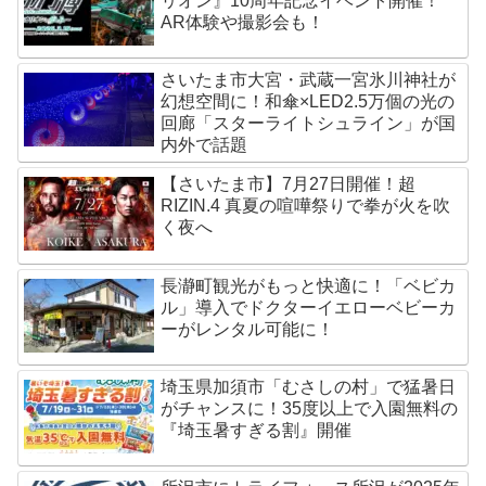
リオン』10周年記念イベント開催！
AR体験や撮影会も！
さいたま市大宮・武蔵一宮氷川神社が
幻想空間に！和傘×LED2.5万個の光の
回廊「スターライトシュライン」が国
内外で話題
【さいたま市】7月27日開催！超
RIZIN.4 真夏の喧嘩祭りで拳が火を吹
く夜へ
長瀞町観光がもっと快適に！「ベビカ
ル」導入でドクターイエローベビーカ
ーがレンタル可能に！
埼玉県加須市「むさしの村」で猛暑日
がチャンスに！35度以上で入園無料の
『埼玉暑すぎる割』開催