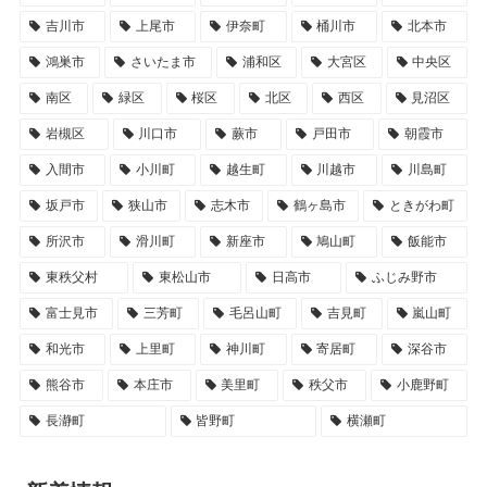
吉川市
上尾市
伊奈町
桶川市
北本市
鴻巣市
さいたま市
浦和区
大宮区
中央区
南区
緑区
桜区
北区
西区
見沼区
岩槻区
川口市
蕨市
戸田市
朝霞市
入間市
小川町
越生町
川越市
川島町
坂戸市
狭山市
志木市
鶴ヶ島市
ときがわ町
所沢市
滑川町
新座市
鳩山町
飯能市
東秩父村
東松山市
日高市
ふじみ野市
富士見市
三芳町
毛呂山町
吉見町
嵐山町
和光市
上里町
神川町
寄居町
深谷市
熊谷市
本庄市
美里町
秩父市
小鹿野町
長瀞町
皆野町
横瀬町