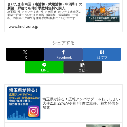
さいたま市南区（南浦和・武蔵浦和・中浦和）の
新築一戸建てを仲介手数料無料で購入
埼玉県 (件) > さいたま市 (件) > 南区 (件)さいたま市南区の
新築一戸建てさいたま市南区（南浦和・武蔵浦和・中浦
和）の新築一戸建てを仲介手数料無料でご紹介中です。豊
富な物件情報と迅速な対応で、理想の住まい探しをサポー
トします。現在...
www.find-zero.jp
シェアする
X
Facebook
はてブ
LINE
コピー
埼玉県が誇る！広報アンバサダー＆わっしょい
大使21組22名が令和7年度に就任、魅力発信を
加速