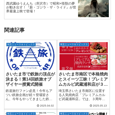
西武園ゆうえんち（所沢市）で昭和×怪獣の夢
が動き出す！『新・ゴジラ・ザ・ライド』が世
界最速上映で登場！
関連記事
埼玉ニュース＆トピックス
埼玉ニュース＆トピックス
さいたま市で鉄旅の頂点が
さいたま市南区で本格焼肉
決まる！第14回鉄旅オブ
とスイーツ三昧！プレミア
ザイヤー授賞式開催
ムカルビ武蔵浦和店が３周
年感謝祭を開催
鉄道旅行ファン必見！今年もア
埼玉県さいたま市南区に位置す
ツい鉄旅企画が続々登場皆さ
る人気焼肉店「プレミアムカル
ん、今年もやってきました鉄旅
ビ武蔵浦和店」では、３周年を
の祭典「第14回鉄旅オブザイヤ
記念したスペシャル感謝祭を開
2025.04.02
2025.05.13
ー」！2025年4月16日（水）
催中です！厳選された上質なお
13:30より、さいたま市大宮区の
肉に加え、まるでホテルのスイ
埼玉ニュース＆トピックス
埼玉ニュース＆トピックス