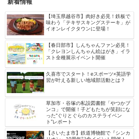
新着情報
【埼玉県越谷市】肉好き必見！鉄板で
味わう「テキサスキングステーキ」が
イオンレイクタウンに登場！
【春日部市】しんちゃんファン必見！
「クレヨンしんちゃん絵はがき」イラ
スト全種展示イベント開催
久喜市でスタート！eスポーツ×英語学
習が叶える新しい地域部活動とは？
草加市・谷塚の私設図書館「やつかブ
ンコ」で開催！子どもたちが笑顔にな
った“ぐりとぐらのカステライベン
ト”レポート
【さいたま市】鉄道博物館で『シンカ