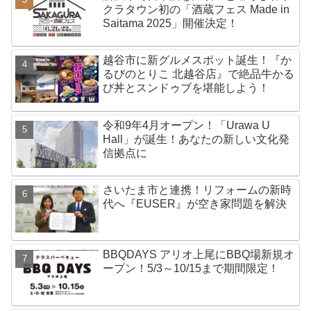
クラタウン初の「酒蔵フェス Made in
Saitama 2025」開催決定！
越谷市に新グルメスポット誕生！『か
るびのとりこ 北越谷店』で絶品牛かる
び丼とスンドゥブを堪能しよう！
令和9年4月オープン！「Urawa U
Hall」が誕生！あなたの新しい文化発
信拠点に
さいたま市と連携！リフォームの新時
代へ『EUSER』が空き家問題を解決
BBQDAYS アリオ上尾にBBQ場新規オ
ープン！5/3～10/15まで期間限定！