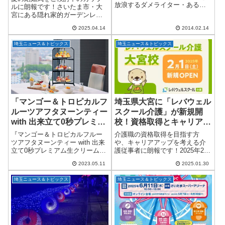
放浪するダメライター・あるか
ルに朗報です！さいたま市・大
でぃあデス。(=ﾟωﾟ)ﾉ昨年まで県
宮にある隠れ家的ガーデンレス
内をてくてくと歩き回り、街の
トラン「eglise de 葉山庵（エグ
名所やおもしろスポットを紹介
2025.04.14
2014.02.14
リーズ ドゥ 葉山庵）」では、
して参りました。あれから色々
2025年7月・8月の結婚式を対象
とあーだこー...
埼玉ニュース＆トピックス
埼玉ニュース＆トピックス
に、キャンドルウエディング
演...
「マンゴー＆トロピカルフ
埼玉県大宮に「レバウェル
ルーツアフタヌーンティー
スクール介護」が新規開
with 出来立て0秒プレミア
校！資格取得とキャリアア
ム生クリームのマンゴーシ
ップをサポート
『マンゴー＆トロピカルフルー
介護職の資格取得を目指す方
ョートケーキ」ロイヤルパ
ツアフタヌーンティー with 出来
や、キャリアアップを考える介
立て0秒プレミアム生クリームの
護従事者に朗報です！2025年2月
インズホテル浦和にて、
マンゴーショートケーキ』は6月
1日（土）、介護資格取得スクー
6/1から開催
2023.05.11
2025.01.30
1日（木）から8月27日（日）ま
ル「レバウェルスクール介護」
での期間限定で、19階トップラ
が埼玉県大宮に新校舎を開校し
埼玉ニュース＆トピックス
埼玉ニュース＆トピックス
ウンジにてご提供いたします。
ます！介護業界の人材不足に対
旬...
応！資格取得で...