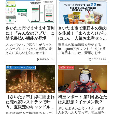
「鉄道博物館（通称：てっぱ
ーツビュッフェのような本格デ
く）」にて結...
ザート＆ジェラートま...
さいたま市でますます便利
さいたま市で東日本の魅力
に！「みんなのアプリ」に
を体感！「まるまるひがし
請求書払い機能が登場
にほん」人気お土産セット
が当たるキャンペーン開催
スマホひとつで暮らしがもっと
東日本の観光情報を発信する
スムーズに！さいたま市民の皆
Instagramアカウント「つなぐ旅
さんに嬉しいお知らせです。
～東日本～」が、豪華なお土産
2024年夏にスタートした市民向
詰め合わせセットが当たるフォ
2025.04.14
2025.02.18
けアプリ「さいたま市みんなの
ロー＆いいね♡キャンペーンを
アプリ」に、新たに「請求書払
開催中！東日本各地の美味しい
埼玉ニュース＆トピックス
埼玉レポート
い」機能が追加されました！こ
特産品が詰まった「まるまるひ
れにより、市の各種...
がしにほん」...
【さいたま市】緑に囲まれ
埼玉レポート 第1回 あなた
た隠れ家レストランで叶
は丸顔派？イケメン派？
う、夏限定のキャンドルウ
さいたまさいたまぁ！えー皆さ
エディング2025
んお久しぶりでっす。埼玉県を
夏の結婚式をご検討中のカップ