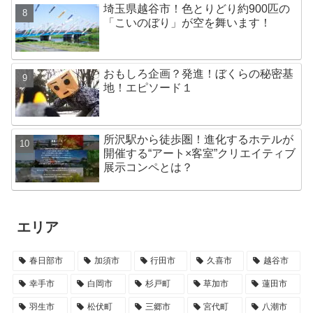
埼玉県越谷市！色とりどり約900匹の
「こいのぼり」が空を舞います！
おもしろ企画？発進！ぼくらの秘密基
地！エピソード１
所沢駅から徒歩圏！進化するホテルが
開催する“アート×客室”クリエイティブ
展示コンペとは？
エリア
春日部市
加須市
行田市
久喜市
越谷市
幸手市
白岡市
杉戸町
草加市
蓮田市
羽生市
松伏町
三郷市
宮代町
八潮市