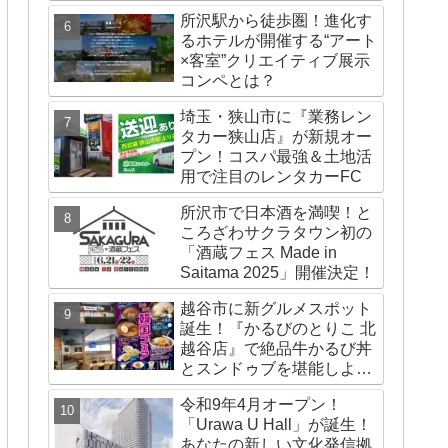
所沢駅から徒歩圏！進化す
るホテルが開催する“アート
×客室”クリエイティブ展示
コンペとは？
埼玉・狭山市に『業務レン
タカー狭山店』が新規オー
プン！コスパ最強＆土地活
用で注目のレンタカーFC
所沢市で日本酒を満喫！と
ころざわサクラタウン初の
「酒蔵フェス Made in
Saitama 2025」開催決定！
越谷市に新グルメスポット
誕生！『かるびのとりこ 北
越谷店』で絶品牛かるび丼
とスンドゥブを堪能しよ
う！
令和9年4月オープン！
「Urawa U Hall」が誕生！
あなたの新しい文化発信拠