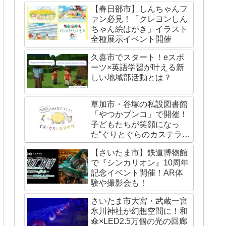
【春日部市】しんちゃんフ
ァン必見！「クレヨンしん
ちゃん絵はがき」イラスト
全種展示イベント開催
久喜市でスタート！eスポ
ーツ×英語学習が叶える新
しい地域部活動とは？
草加市・谷塚の私設図書館
「やつかブンコ」で開催！
子どもたちが笑顔になっ
た“ぐりとぐらのカステライ
ベント”レポート
【さいたま市】鉄道博物館
で『シンカリオン』10周年
記念イベント開催！AR体
験や撮影会も！
さいたま市大宮・武蔵一宮
氷川神社が幻想空間に！和
傘×LED2.5万個の光の回廊