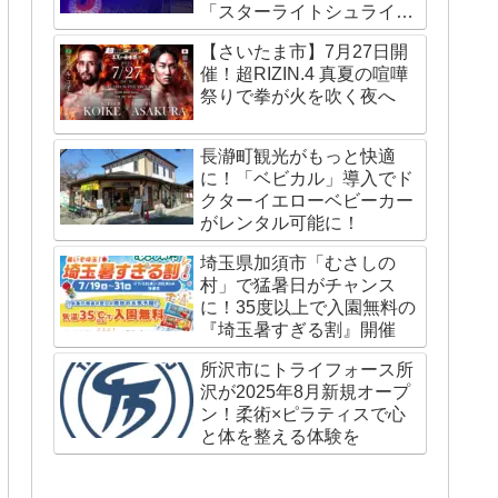
「スターライトシュライ
ン」が国内外で話題
【さいたま市】7月27日開
催！超RIZIN.4 真夏の喧嘩
祭りで拳が火を吹く夜へ
長瀞町観光がもっと快適
に！「ベビカル」導入でド
クターイエローベビーカー
がレンタル可能に！
埼玉県加須市「むさしの
村」で猛暑日がチャンス
に！35度以上で入園無料の
『埼玉暑すぎる割』開催
所沢市にトライフォース所
沢が2025年8月新規オープ
ン！柔術×ピラティスで心
と体を整える体験を