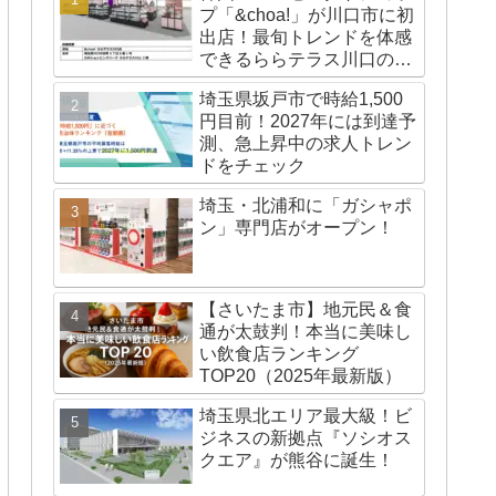
プ「&choa!」が川口市に初
出店！最旬トレンドを体感
できるららテラス川口の注
目スポット
埼玉県坂戸市で時給1,500
円目前！2027年には到達予
測、急上昇中の求人トレン
ドをチェック
埼玉・北浦和に「ガシャポ
ン」専門店がオープン！
【さいたま市】地元民＆食
通が太鼓判！本当に美味し
い飲食店ランキング
TOP20（2025年最新版）
埼玉県北エリア最大級！ビ
ジネスの新拠点『ソシオス
クエア』が熊谷に誕生！