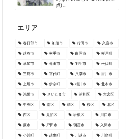
点に
エリア
春日部市
加須市
行田市
久喜市
越谷市
幸手市
白岡市
杉戸町
草加市
蓮田市
羽生市
松伏町
三郷市
宮代町
八潮市
吉川市
上尾市
伊奈町
桶川市
北本市
鴻巣市
さいたま市
浦和区
大宮区
中央区
南区
緑区
桜区
北区
西区
見沼区
岩槻区
川口市
蕨市
戸田市
朝霞市
入間市
小川町
越生町
川越市
川島町