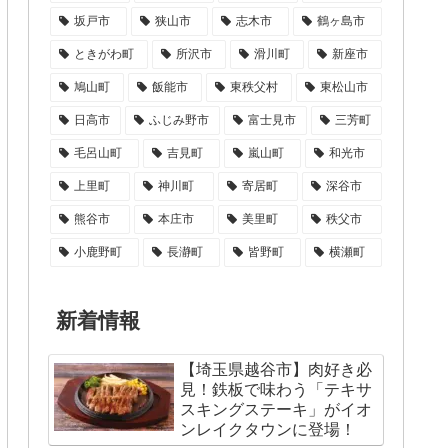
坂戸市
狭山市
志木市
鶴ヶ島市
ときがわ町
所沢市
滑川町
新座市
鳩山町
飯能市
東秩父村
東松山市
日高市
ふじみ野市
富士見市
三芳町
毛呂山町
吉見町
嵐山町
和光市
上里町
神川町
寄居町
深谷市
熊谷市
本庄市
美里町
秩父市
小鹿野町
長瀞町
皆野町
横瀬町
新着情報
【埼玉県越谷市】肉好き必
見！鉄板で味わう「テキサ
スキングステーキ」がイオ
ンレイクタウンに登場！