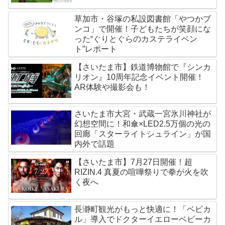
草加市・谷塚の私設図書館「やつかブ
ンコ」で開催！子どもたちが笑顔にな
った“ぐりとぐらのカステライベン
ト”レポート
【さいたま市】鉄道博物館で『シンカ
リオン』10周年記念イベント開催！
AR体験や撮影会も！
さいたま市大宮・武蔵一宮氷川神社が
幻想空間に！和傘×LED2.5万個の光の
回廊「スターライトシュライン」が国
内外で話題
【さいたま市】7月27日開催！超
RIZIN.4 真夏の喧嘩祭りで拳が火を吹
く夜へ
長瀞町観光がもっと快適に！「ベビカ
ル」導入でドクターイエローベビーカ