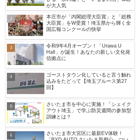
が大人気
本庄市が「内閣総理大臣賞」と「総務
大臣賞」をW受賞！埼玉県から輝く全
国広報コンクールの快挙
令和9年4月オープン！「Urawa U
Hall」が誕生！あなたの新しい文化発
信拠点に
ゴーストタウン化していると言う触れ
込みをたどって【埼玉ブルース第27
回】
さいたま市を中心に実施！「シェイク
アウト埼玉」で学ぶ防災週間の参加型
訓練とは？
さいたま市大宮区に最新EV体験！
「BYD AUTO さいたま新都心」つい