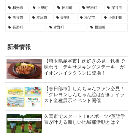
和光市
上里町
神川町
寄居町
深谷市
熊谷市
本庄市
美里町
秩父市
小鹿野町
長瀞町
皆野町
横瀬町
新着情報
【埼玉県越谷市】肉好き必見！鉄板で
味わう「テキサスキングステーキ」が
イオンレイクタウンに登場！
【春日部市】しんちゃんファン必見！
「クレヨンしんちゃん絵はがき」イラ
スト全種展示イベント開催
久喜市でスタート！eスポーツ×英語学
習が叶える新しい地域部活動とは？