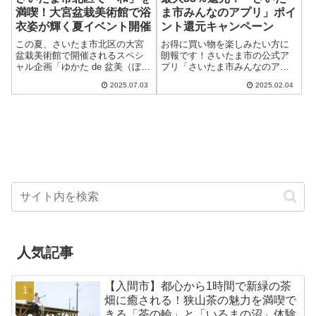
満喫！大宮盆栽美術館で浴
ま市みんなのアプリ」ポイ
衣姿が輝く夏イベント開催
ント還元キャンペーン
この夏、さいたま市北区の大宮
お得に買い物を楽しみたい方に
盆栽美術館で開催されるスペシ
朗報です！さいたま市の公式ア
ャル企画「ゆかた de 盆美（ぼん
プリ「さいたま市みんなのアプ
び）」が注目を集めています。
リ」を活用した最大33％ポイン
2025.07.03
2025.02.04
期間は2025年7月19日（土）から
ト還元キャンペーンが、2025年2
8月31日（日）まで。浴衣を着て
月7日（金）からスタートしま
来館するだけで観覧料が無料に
す。 「さいたま市みんなのアプ
な...
リ」とは？...
人気記事
【入間市】都心から1時間で新緑の茶
畑に癒される！狭山茶の魅力を満喫で
きる「茶の輪」と「いるまの沼」体験