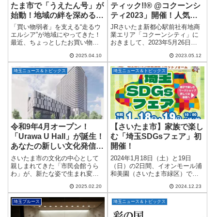
たま市で「うえたん号」が
ティック!!® @コクーンシ
始動！地域の絆を深める移
ティ2023」開催！人気パ
動販売サービス
ン屋さんなど総勢64店舗
「買い物弱者」を支える“走るウ
JRさいたま新都心駅前社有地商
が大集結！5月26日～6月4
エルシア”が地域にやってきた！
業エリア「コクーンシティ」に
最近、ちょっとしたお買い物で
おきまして、2023年5月26日
日
も不便を感じている…そんな声
（金）～6月4日（日）の10日
2025.04.10
2023.05.12
に応えるべく、ウエルシア薬局
間、大好評のセレクト型パンフ
が移動販売車「うえたん号」を
ェス「パンタスティック!!® ＠コ
埼玉ニュース＆トピックス
埼玉ニュース＆トピックス
スタートさせました！ 2025年3
クーンシティ2023」を開催しま
月より、埼...
す...
令和9年4月オープン！
【さいたま市】家族で楽し
「Urawa U Hall」が誕生！
む「埼玉SDGsフェア」初
あなたの新しい文化発信拠
開催！
点に
さいたま市の文化の中心として
2024年1月18日（土）と19日
親しまれてきた「市民会館うら
（日）の2日間、イオンモール浦
わ」が、新たな姿で生まれ変わ
和美園（さいたま市緑区）で、
ります！令和9年（2027年）4
埼玉県が初めて開催する「埼玉
2025.02.20
2024.12.23
月、浦和駅西口の複合施設内に
SDGsフェア」が行われます！こ
移転し、その愛称が「Urawa U
のイベントは、持続可能な開発
埼玉ブルース
埼玉ニュース＆トピックス
Hall（ウラワ ユーホール）」に
目標（SDGs）を楽しく学べるワ
決...
ーク...