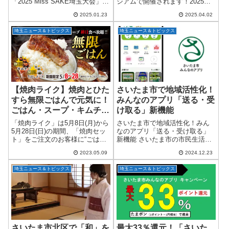
「2025 Miss SAKE埼玉大会」。
ジアムで開催されます！2025年6
そのファイナリスト6名が、2025
月15日（日）、全国のライダー
2025.01.23
2025.04.02
年1月22日（水）に武蔵一宮氷川
が注目する『2025 NAPS MOTO-
神社・呉竹荘にて発表されまし
FES / MOTOGYM 関東』がやっ
埼玉ニュース＆トピックス
埼玉ニュース＆トピックス
た！応募総数30名の中から...
てきます！開催...
【焼肉ライク】焼肉とひた
さいたま市で地域活性化！
すら無限ごはんで元気に！
みんなのアプリ「送る・受
ごはん・スープ・キムチが
け取る」新機能
おかわり放題！5月8日か
「焼肉ライク」は5月8日(月)から
さいたま市で地域活性化！みん
ら期間限定開催！大宮・川
5月28日(日)の期間、「焼肉セッ
なのアプリ「送る・受け取る」
ト」をご注文のお客様に“ごは
新機能 さいたま市の市民生活を
越・川口
ん・キムチ・スープ”が無限にお
支える「さいたま市みんなのア
2023.05.09
2024.12.23
かわりができるキャンペーンを
プリ」が、ついに8.5万ダウンロ
全店舗で実施します。長い休暇
ードを突破！その注目度が高ま
埼玉ニュース＆トピックス
埼玉ニュース＆トピックス
明けは、学校や仕事に戻ること
る中、待望の新機能「送る・受
の切り...
け取る」が20...
さいたま市北区で「和」を
最大33％還元！「さいた