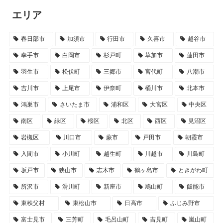
エリア
春日部市
加須市
行田市
久喜市
越谷市
幸手市
白岡市
杉戸町
草加市
蓮田市
羽生市
松伏町
三郷市
宮代町
八潮市
吉川市
上尾市
伊奈町
桶川市
北本市
鴻巣市
さいたま市
浦和区
大宮区
中央区
南区
緑区
桜区
北区
西区
見沼区
岩槻区
川口市
蕨市
戸田市
朝霞市
入間市
小川町
越生町
川越市
川島町
坂戸市
狭山市
志木市
鶴ヶ島市
ときがわ町
所沢市
滑川町
新座市
鳩山町
飯能市
東秩父村
東松山市
日高市
ふじみ野市
富士見市
三芳町
毛呂山町
吉見町
嵐山町