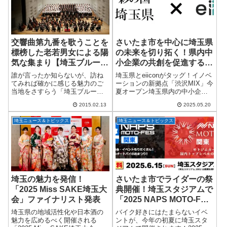
交響曲第九番を歌うことを
さいたま市を中心に埼玉県
標榜した老若男女による陽
の未来を切り拓く！県内中
気な集まり【埼玉ブルース
小企業の共創を促進する
第35回】
「オープンイノベーション
誰が言ったか知らないが、訪ね
埼玉県とeiiconがタッグ！イノベ
プログラム」始動！
てみれば確かに感じる魅力のご
ーションの新拠点「渋沢MIX」今
当地をさすらう「埼玉ブルー
夏オープン埼玉県内の中小企業
ス」。既に新しい年がはじまっ
やスタートアップに、またとな
2015.02.13
2025.05.20
て久しく、すっかり年末色は消
いビジネスチャンス到来！日本
え失せているものの、だからこ
最大級のオープンイノベーショ
埼玉ニュース＆トピックス
埼玉ニュース＆トピックス
そこの感動を思い出そうじゃな
ンプラットフォーム「AUBA（ア
いか！ という訳で、今...
ウバ...
埼玉の魅力を発信！
さいたま市でライダーの祭
「2025 Miss SAKE埼玉大
典開催！埼玉スタジアムで
会」ファイナリスト発表
「2025 NAPS MOTO-FES
/ MOTOGYM 関東」
埼玉県の地域活性化や日本酒の
バイク好きにはたまらないイベ
魅力を広めるべく開催される
ントが、今年の初夏に埼玉スタ