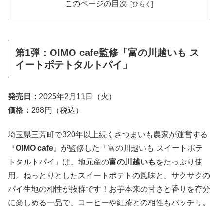
このページの目次
第1弾：OIMO cafe監修「富の川越いも ス
イートポテトタルトパイ」
発売日：
2025年2月11日（火）
価格：
268円（税込）
埼玉県三芳町で320年以上続くさつまいも農家が運営する
『
OIMO cafe
』が監修した「富の川越いも スイートポテ
トタルトパイ」は、地元産の
富の川越いも
をたっぷり使
用。ねっとりとしたスイートポテトの風味と、サクサクの
パイ生地の相性が抜群です！お芋本来の甘さと香りを存分
に楽しめる一品で、コーヒーや紅茶との相性もバッチリ。