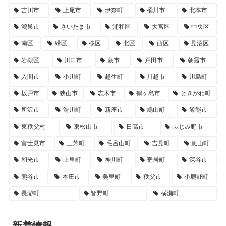
吉川市
上尾市
伊奈町
桶川市
北本市
鴻巣市
さいたま市
浦和区
大宮区
中央区
南区
緑区
桜区
北区
西区
見沼区
岩槻区
川口市
蕨市
戸田市
朝霞市
入間市
小川町
越生町
川越市
川島町
坂戸市
狭山市
志木市
鶴ヶ島市
ときがわ町
所沢市
滑川町
新座市
鳩山町
飯能市
東秩父村
東松山市
日高市
ふじみ野市
富士見市
三芳町
毛呂山町
吉見町
嵐山町
和光市
上里町
神川町
寄居町
深谷市
熊谷市
本庄市
美里町
秩父市
小鹿野町
長瀞町
皆野町
横瀬町