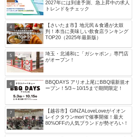
2027年には到達予測、急上昇中の求人
トレンドをチェック
【さいたま市】地元民＆食通が太鼓
判！本当に美味しい飲食店ランキング
TOP20（2025年最新版）
埼玉・北浦和に「ガシャポン」専門店
がオープン！
BBQDAYS アリオ上尾にBBQ場新規オ
ープン！5/3～10/15まで期間限定！
【越谷市】GINZALoveLoveがイオン
レイクタウンmoriで催事開催！最大
80%OFFの人気ブランドが勢ぞろい！