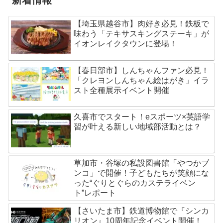
新着情報
【埼玉県越谷市】肉好き必見！鉄板で
味わう「テキサスキングステーキ」が
イオンレイクタウンに登場！
【春日部市】しんちゃんファン必見！
「クレヨンしんちゃん絵はがき」イラ
スト全種展示イベント開催
久喜市でスタート！eスポーツ×英語学
習が叶える新しい地域部活動とは？
草加市・谷塚の私設図書館「やつかブ
ンコ」で開催！子どもたちが笑顔にな
った“ぐりとぐらのカステライベン
ト”レポート
【さいたま市】鉄道博物館で『シンカ
リオン』10周年記念イベント開催！