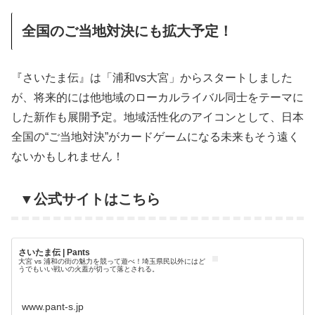
全国のご当地対決にも拡大予定！
『さいたま伝』は「浦和vs大宮」からスタートしました
が、将来的には他地域のローカルライバル同士をテーマに
した新作も展開予定。地域活性化のアイコンとして、日本
全国の“ご当地対決”がカードゲームになる未来もそう遠く
ないかもしれません！
▼公式サイトはこちら
さいたま伝 | Pants
大宮 vs 浦和の街の魅力を競って遊べ！​埼玉県民以外にはど
うでもいい戦いの火蓋が切って落とされる。
www.pant-s.jp