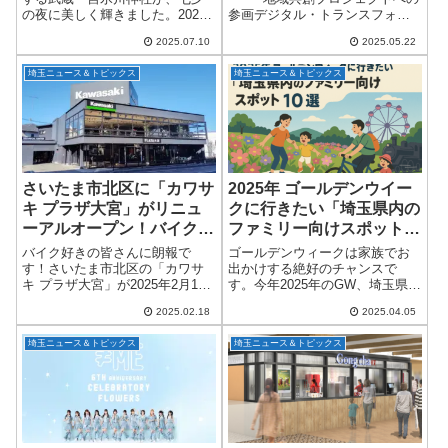
の夜に美しく輝きました。2025
参画デジタル・トランスフォー
利厚生が始動
年7月5日（土）から7日（月）ま
メーション（DX）を推進するス
2025.07.10
2025.05.22
での3日間にわたり開催されたイ
パイスファクトリー株式会社
ベント「彩りが織りなす氷川神
が、埼玉県さいたま市桜区塚本
埼玉ニュース＆トピックス
埼玉ニュース＆トピックス
社 ～スターライトシュライン」
郷で田んぼのオーナーに就任し
では、約...
たという、ちょっ...
さいたま市北区に「カワサ
2025年 ゴールデンウイー
キ プラザ大宮」がリニュ
クに行きたい「埼玉県内の
ーアルオープン！バイク好
ファミリー向けスポット」
き必見の魅力とは？
10選
バイク好きの皆さんに朗報で
ゴールデンウィークは家族でお
す！さいたま市北区の「カワサ
出かけする絶好のチャンスで
キ プラザ大宮」が2025年2月15
す。今年2025年のGW、埼玉県内
日(土)にリニューアルオープンし
でお子様連れでも楽しめるおす
2025.02.18
2025.04.05
ました。場所はステラタウン近
すめスポット10選をご紹介しま
く、国道17号線沿いの東大成町2
す。自然あふれる公園や体験型
埼玉ニュース＆トピックス
埼玉ニュース＆トピックス
丁目交差点のそば。最寄りのニ
イベント、レジャー施設、美味
ューシ...
しいグルメスポ...