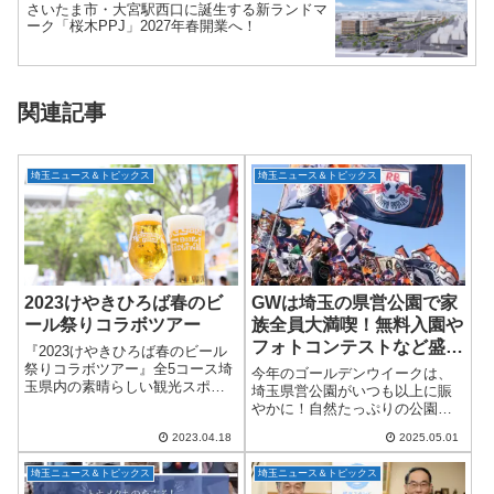
さいたま市・大宮駅西口に誕生する新ランドマ
ーク「桜木PPJ」2027年春開業へ！
関連記事
埼玉ニュース＆トピックス
埼玉ニュース＆トピックス
2023けやきひろば春のビ
GWは埼玉の県営公園で家
ール祭りコラボツアー
族全員大満喫！無料入園や
フォトコンテストなど盛り
『2023けやきひろば春のビール
だくさん
祭りコラボツアー』全5コース埼
今年のゴールデンウイークは、
玉県内の素晴らしい観光スポッ
埼玉県営公園がいつも以上に賑
トを訪れ、美味しい食事を楽し
やかに！自然たっぷりの公園
んだ後は、ビール祭りの会場へ
で、家族や友人と一緒に思い出
ご案内します！4年ぶりに開催さ
2023.04.18
2025.05.01
を作りませんか？普段は見られ
れる屋外のビール祭り会場で
ない特別イベントや無料入園、
は、3時間利用...
埼玉ニュース＆トピックス
埼玉ニュース＆トピックス
フォトコンテストなどが待って