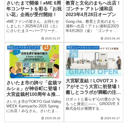
さいたまで開催！≠ME 6周
教育と文化のまちへ出店！
年コンサートを彩る「お祝
ゴンチャ アトレ浦和店
い花」企画が受付開始！
2023年4月28日オープン
≠MEファンの皆さん、お待たせ
Gong cha、教育と文化のまち・
しました！2025年2月1日（土）
浦和へ出店！アトレ浦和店2023
にさいたまスーパーアリーナで
年4月28日（金）「ゴンチャ ア
開催される≠ME 6周年コンサー
トレ浦和店」がオープンしま
2025.01.07
2023.04.24
ト「≠ME 6th ANNIVERSARY
す。埼玉県内有数の文教都市で
PREMIUM CONCERT」をさら
あり、ファミリー層が多く活気
埼玉ニュース＆トピックス
埼玉ニュース＆トピックス
に特別なも...
あふれるエリアとしても知られ
る“さ...
大宮駅直結！LOVOTスト
さいたま市の誇り「盆栽マ
アがそごう大宮に初登場！
ルシェ」が神谷町に登場！
癒しとコラボが満載の注目
大宮盆栽村100周年＆推奨
スポットが4月25日オープ
ロボットと暮らす“心の豊かさ”を
土産品も一挙紹介
さいたま市がTOKYO God Valley
ン
もっと身近に――。GROOVE X
【TOKYO God Valley
WEEK Kamiyacho 2025 Spring
株式会社が展開する
に出店！みなさん、さいたま市
WEEK Kamiyacho 2025
『LOVOT［らぼっと］』の公式
が誇る名物「盆栽」と自慢の推
Spring】
ショップ「LOVOT ストア そご
2025.05.20
2025.04.17
奨土産品が、東京ワールドゲー
う大宮店」が、2025年4月25日
ト（神谷町トラストタワー前広
（金）にグランドオープンしま