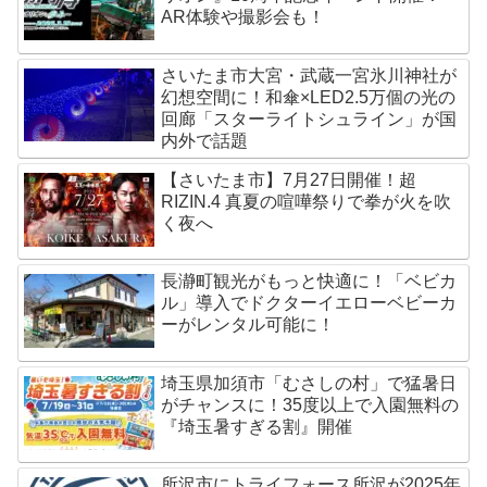
AR体験や撮影会も！
さいたま市大宮・武蔵一宮氷川神社が
幻想空間に！和傘×LED2.5万個の光の
回廊「スターライトシュライン」が国
内外で話題
【さいたま市】7月27日開催！超
RIZIN.4 真夏の喧嘩祭りで拳が火を吹
く夜へ
長瀞町観光がもっと快適に！「ベビカ
ル」導入でドクターイエローベビーカ
ーがレンタル可能に！
埼玉県加須市「むさしの村」で猛暑日
がチャンスに！35度以上で入園無料の
『埼玉暑すぎる割』開催
所沢市にトライフォース所沢が2025年