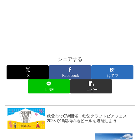
シェアする
X
Facebook
はてブ
LINE
コピー
秩父市でGW開催！秩父クラフトビアフェス
2025で18銘柄の地ビールを堪能しよう