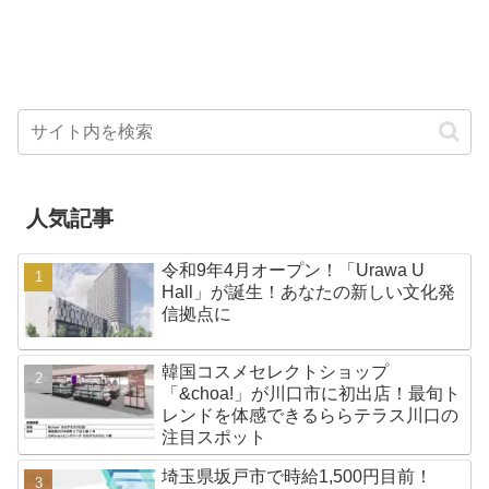
場）で...
す！...
人気記事
令和9年4月オープン！「Urawa U
Hall」が誕生！あなたの新しい文化発
信拠点に
韓国コスメセレクトショップ
「&choa!」が川口市に初出店！最旬ト
レンドを体感できるららテラス川口の
注目スポット
埼玉県坂戸市で時給1,500円目前！