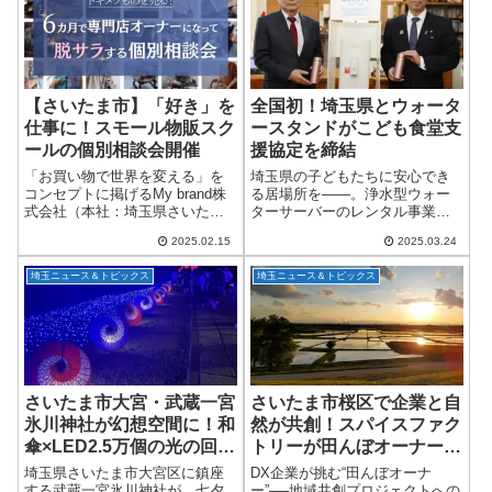
います。子どもから大人...
【さいたま市】「好き」を
全国初！埼玉県とウォータ
仕事に！スモール物販スク
ースタンドがこども食堂支
ールの個別相談会開催
援協定を締結
「お買い物で世界を変える」を
埼玉県の子どもたちに安心でき
コンセプトに掲げるMy brand株
る居場所を――。浄水型ウォー
式会社（本社：埼玉県さいたま
ターサーバーのレンタル事業を
市）が、「トキメクものを売
展開する「ウォータースタンド
2025.02.15
2025.03.24
る！6ヶ月で専門店オーナーにな
株式会社」（本社：埼玉県さい
って脱サラする個別相談会」を
たま市）が、埼玉県と「こども
埼玉ニュース＆トピックス
埼玉ニュース＆トピックス
期間限定で開催します！心がと
食堂等こどもの居場所を支援す
きめくものだ...
るための協働に関する...
さいたま市大宮・武蔵一宮
さいたま市桜区で企業と自
氷川神社が幻想空間に！和
然が共創！スパイスファク
傘×LED2.5万個の光の回廊
トリーが田んぼオーナーに
「スターライトシュライ
就任し、社員と育てる“ご
埼玉県さいたま市大宮区に鎮座
DX企業が挑む“田んぼオーナ
ン」が国内外で話題
はん3,000杯分”の新しい福
する武蔵一宮氷川神社が、七夕
ー”──地域共創プロジェクトへの