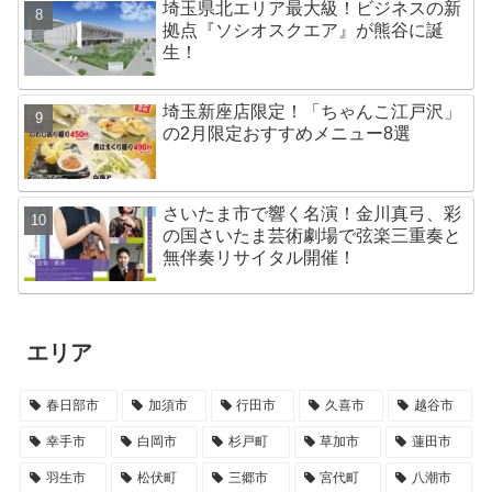
埼玉県北エリア最大級！ビジネスの新
拠点『ソシオスクエア』が熊谷に誕
生！
埼玉新座店限定！「ちゃんこ江戸沢」
の2月限定おすすめメニュー8選
さいたま市で響く名演！金川真弓、彩
の国さいたま芸術劇場で弦楽三重奏と
無伴奏リサイタル開催！
エリア
春日部市
加須市
行田市
久喜市
越谷市
幸手市
白岡市
杉戸町
草加市
蓮田市
羽生市
松伏町
三郷市
宮代町
八潮市