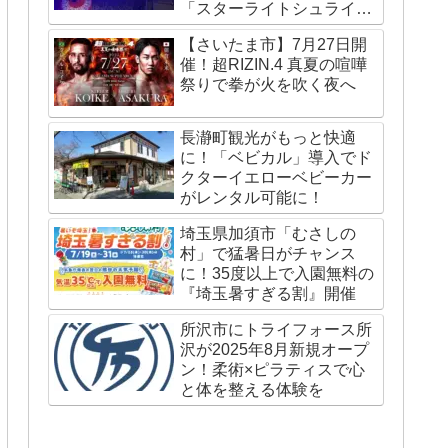
「スターライトシュライ
ン」が国内外で話題
【さいたま市】7月27日開
催！超RIZIN.4 真夏の喧嘩
祭りで拳が火を吹く夜へ
長瀞町観光がもっと快適
に！「ベビカル」導入でド
クターイエローベビーカー
がレンタル可能に！
埼玉県加須市「むさしの
村」で猛暑日がチャンス
に！35度以上で入園無料の
『埼玉暑すぎる割』開催
所沢市にトライフォース所
沢が2025年8月新規オープ
ン！柔術×ピラティスで心
と体を整える体験を