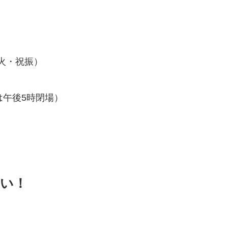
（火・祝振）
は午後5時閉場）
い！