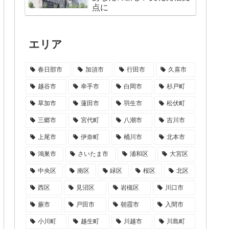
点に
エリア
春日部市
加須市
行田市
久喜市
越谷市
幸手市
白岡市
杉戸町
草加市
蓮田市
羽生市
松伏町
三郷市
宮代町
八潮市
吉川市
上尾市
伊奈町
桶川市
北本市
鴻巣市
さいたま市
浦和区
大宮区
中央区
南区
緑区
桜区
北区
西区
見沼区
岩槻区
川口市
蕨市
戸田市
朝霞市
入間市
小川町
越生町
川越市
川島町