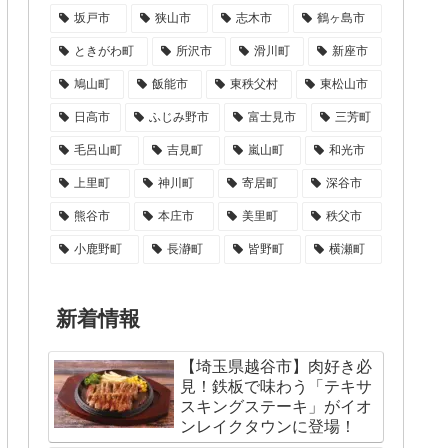
坂戸市
狭山市
志木市
鶴ヶ島市
ときがわ町
所沢市
滑川町
新座市
鳩山町
飯能市
東秩父村
東松山市
日高市
ふじみ野市
富士見市
三芳町
毛呂山町
吉見町
嵐山町
和光市
上里町
神川町
寄居町
深谷市
熊谷市
本庄市
美里町
秩父市
小鹿野町
長瀞町
皆野町
横瀬町
新着情報
【埼玉県越谷市】肉好き必
見！鉄板で味わう「テキサ
スキングステーキ」がイオ
ンレイクタウンに登場！