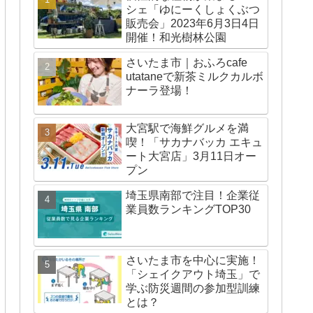
シェ「ゆにーくしょくぶつ
販売会」2023年6月3日4日
開催！和光樹林公園
さいたま市｜おふろcafe
utataneで新茶ミルクカルボ
ナーラ登場！
大宮駅で海鮮グルメを満
喫！「サカナバッカ エキュ
ート大宮店」3月11日オー
プン
埼玉県南部で注目！企業従
業員数ランキングTOP30
さいたま市を中心に実施！
「シェイクアウト埼玉」で
学ぶ防災週間の参加型訓練
とは？