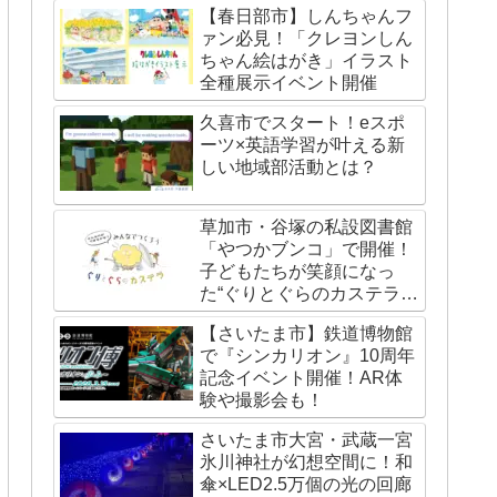
【春日部市】しんちゃんフ
ァン必見！「クレヨンしん
ちゃん絵はがき」イラスト
全種展示イベント開催
久喜市でスタート！eスポ
ーツ×英語学習が叶える新
しい地域部活動とは？
草加市・谷塚の私設図書館
「やつかブンコ」で開催！
子どもたちが笑顔になっ
た“ぐりとぐらのカステライ
ベント”レポート
【さいたま市】鉄道博物館
で『シンカリオン』10周年
記念イベント開催！AR体
験や撮影会も！
さいたま市大宮・武蔵一宮
氷川神社が幻想空間に！和
傘×LED2.5万個の光の回廊