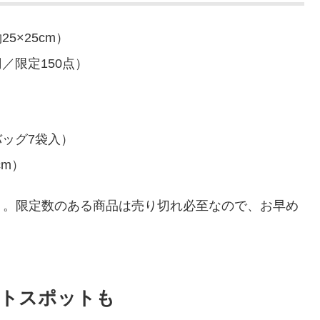
5×25cm）
／限定150点）
バッグ7袋入）
cm）
り。限定数のある商品は売り切れ必至なので、お早め
ォトスポットも