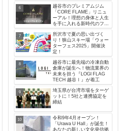
越谷市のプレミアムジム
「CORE FLAME」リニュ
ーアル！理想の身体と人生
を手に入れる新時代のフィ
ットネス体験とは
所沢市で夏の思い出づく
り！狭山スキー場「ウォー
ターフェス2025」開催決
定！
越谷市に最先端の冷凍自動
倉庫が誕生へ！物流業界の
未来を担う『LOGI FLAG
TECH 越谷Ⅰ』が着工
埼玉県が台湾市場をターゲ
ットに！5社と連携協定を
締結
令和9年4月オープン！
「Urawa U Hall」が誕生！
あなたの新しい文化発信拠