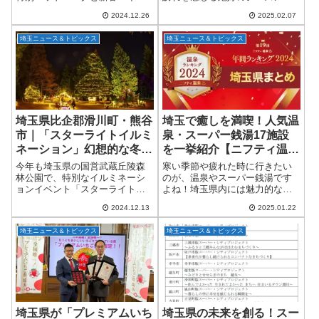
ングも楽しめる 新年の運試しに
に、秩父鉄道が特別なフリーき
2024.12.26
2025.02.07
ぴったり！秩父鉄道が2025年干
っぷを販売します。その名も
支「巳」をモチーフにした「開
「長瀞・秩父GO!GO!フリーきっ
埼玉ニュース＆トピックス
埼玉ニュース＆トピックス
運記念入場券」を1月1日から13
ぷ」！2025年2月8日(土)から3月
日まで...
1...
埼玉県比企郡滑川町・熊谷
埼玉で癒しを満喫！人気温
市｜「スターライトイルミ
泉・スーパー銭湯17施設
ネーション」幻想的な冬の
を一挙紹介【ニフティ温泉
夜へご招待！
年間ランキング2024】
今年も埼玉県の国営武蔵丘陵森
寒い季節や疲れた時に行きたい
林公園で、特別なイルミネーシ
のが、温泉やスーパー銭湯です
ョンイベント「スターライトイ
よね！埼玉県内には魅力的な温
ルミネーション」が開催されま
浴施設がたくさんありますが、
2024.12.13
2025.01.22
す！12月13日(金)から15日(日)、
2024年の「ニフティ温泉 年間ラ
そして12月20日(金)から25日(水)
ンキング」で高評価を得た人気
埼玉ニュース＆トピックス
埼玉ニュース＆トピックス
までの夜、約55万球の煌...
施設が勢揃いしました。今回は
埼玉県内で選ば...
埼玉県が「プレミアムいち
埼玉県の未来を創る！スー