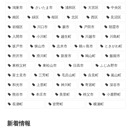
鴻巣市
さいたま市
浦和区
大宮区
中央区
南区
緑区
桜区
北区
西区
見沼区
岩槻区
川口市
蕨市
戸田市
朝霞市
入間市
小川町
越生町
川越市
川島町
坂戸市
狭山市
志木市
鶴ヶ島市
ときがわ町
所沢市
滑川町
新座市
鳩山町
飯能市
東秩父村
東松山市
日高市
ふじみ野市
富士見市
三芳町
毛呂山町
吉見町
嵐山町
和光市
上里町
神川町
寄居町
深谷市
熊谷市
本庄市
美里町
秩父市
小鹿野町
長瀞町
皆野町
横瀬町
新着情報