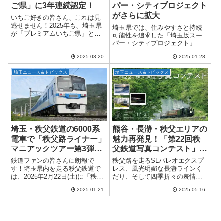
ご県」に3年連続認定！
パー・シティプロジェクト
がさらに拡大
いちご好きの皆さん、これは見
逃せません！2025年も、埼玉県
埼玉県では、住みやすさと持続
が「プレミアムいちご県」とし
可能性を追求した「埼玉版スー
て、日本野菜ソムリエ協会から
パー・シティプロジェクト」が
堂々の認定を受けました！しか
着実に進行中です。このプロジ
も3年連続！この快挙、埼玉県民
2025.03.20
2025.01.28
ェクトは、コンパクト、スマー
として誇らしいですよね。「第3
ト、レジリエントの3つの要素を
回全国いちご...
埼玉ニュース＆トピックス
埼玉ニュース＆トピックス
融合させた先進的なまちづくり
を目指しています。...
埼玉・秩父鉄道の6000系
熊谷・長瀞・秩父エリアの
電車で「秩父路ライナー」
魅力再発見！「第22回秩
マニアックツアー第3弾を
父鉄道写真コンテスト」作
開催！
品募集スタート
鉄道ファンの皆さんに朗報で
秩父路を走るSLパレオエクスプ
す！埼玉県内を走る秩父鉄道で
レス、風光明媚な長瀞ラインく
は、2025年2月22日(土)に「秩父
だり、そして四季折々の表情を
路ライナー」ツアー第3弾を開催
見せる沿線の風景──そんな魅力
2025.01.21
2025.05.16
します。今回のツアーでは、か
あふれる瞬間を切り取ってみま
つて西武鉄道で活躍した6000系
せんか？秩父鉄道株式会社で
電車が貸切列車として登場。鉄
は、毎年恒例の「秩父鉄道写真
道好き...
コンテスト」を今年...