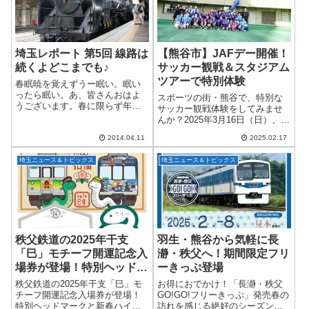
埼玉レポート 第5回 線路は
【熊谷市】JAFデー開催！
続くよどこまでも♪
サッカー観戦＆スタジアム
ツアーで特別体験
春眠暁を覚えずうー眠い。眠い
ったら眠い。あ、皆さんおはよ
スポーツの街・熊谷で、特別な
うございます。春に限らず年中
サッカー観戦体験をしてみませ
いつでも起床が12時のダメライ
んか？2025年3月16日（日）、
ター、あるかでぃあデス。(=ﾟ
JAF埼玉支部が「ちふれASエル
ωﾟ)ﾉでも春は特に眠いですね。
2014.04.11
2025.02.17
フェン埼玉」とタッグを組み、
できることならこのままずっと
JAF会員向けの「サッカー観戦＆
寝ていたい。...
埼玉ニュース＆トピックス
埼玉ニュース＆トピックス
スタジアムツアー」を開催しま
す！プ...
秩父鉄道の2025年干支
羽生・熊谷から気軽に長
「巳」モチーフ開運記念入
瀞・秩父へ！期間限定フリ
場券が登場！特別ヘッドマ
ーきっぷ登場
ークと新春ハイキングも楽
秩父鉄道の2025年干支「巳」モ
お得におでかけ！「長瀞・秩父
しめる
チーフ開運記念入場券が登場！
GO!GO!フリーきっぷ」発売春の
特別ヘッドマークと新春ハイキ
訪れを感じる絶好のシーズン