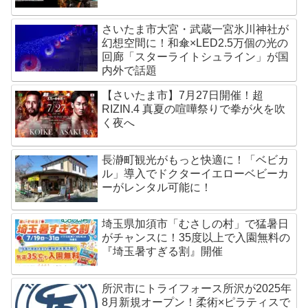
さいたま市大宮・武蔵一宮氷川神社が
幻想空間に！和傘×LED2.5万個の光の
回廊「スターライトシュライン」が国
内外で話題
【さいたま市】7月27日開催！超
RIZIN.4 真夏の喧嘩祭りで拳が火を吹
く夜へ
長瀞町観光がもっと快適に！「ベビカ
ル」導入でドクターイエローベビーカ
ーがレンタル可能に！
埼玉県加須市「むさしの村」で猛暑日
がチャンスに！35度以上で入園無料の
『埼玉暑すぎる割』開催
所沢市にトライフォース所沢が2025年
8月新規オープン！柔術×ピラティスで