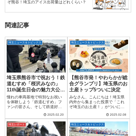
ぞ熊谷！埼玉のアイス出荷量はどれくらい？
関連記事
埼玉ニュース＆トピックス
埼玉ニュース＆トピックス
埼玉県熊谷市で祝おう！鉄
【熊谷市発！やわらかが総
道むすめ「桜沢みなの」
合グランプリ】埼玉県のお
11th誕生日会の魅力大公開
土産トップ5ついに決定
ワクワク体験レポ
憧れの車両基地で特別なお祝い
みなさん、こんにちは！埼玉県
を体験しよう「鉄道むすめ」フ
内外から集まった投票で「これ
ァンの皆さん、そして鉄道好き
ぞ埼玉のお土産！」がついに決
の皆さんにとって胸アツなイベ
定したとのことで、その結果発
2025.02.20
2025.02.08
ントが登場です！2025年3月22日
表を大ボリュームでご紹介しま
(土)に、普段は関係者以外立ち入
す。今回のテーマは「あの人に
埼玉レポート
埼玉ニュース＆トピックス
り禁止の「広瀬川原車両基地」
贈りたい埼玉県のお土産」。県
にて、鉄...
内からはもちろん、県...