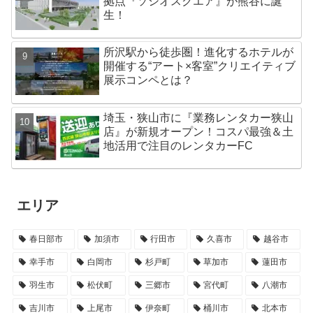
拠点『ソシオスクエア』が熊谷に誕
生！
所沢駅から徒歩圏！進化するホテルが
開催する“アート×客室”クリエイティブ
展示コンペとは？
埼玉・狭山市に『業務レンタカー狭山
店』が新規オープン！コスパ最強＆土
地活用で注目のレンタカーFC
エリア
春日部市
加須市
行田市
久喜市
越谷市
幸手市
白岡市
杉戸町
草加市
蓮田市
羽生市
松伏町
三郷市
宮代町
八潮市
吉川市
上尾市
伊奈町
桶川市
北本市