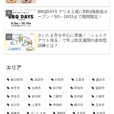
BBQDAYS アリオ上尾にBBQ場新規オ
ープン！5/3～10/15まで期間限定！
さいたま市を中心に実施！「シェイク
アウト埼玉」で学ぶ防災週間の参加型
訓練とは？
エリア
春日部市
加須市
行田市
久喜市
越谷市
幸手市
白岡市
杉戸町
草加市
蓮田市
羽生市
松伏町
三郷市
宮代町
八潮市
吉川市
上尾市
伊奈町
桶川市
北本市
鴻巣市
さいたま市
浦和区
大宮区
中央区