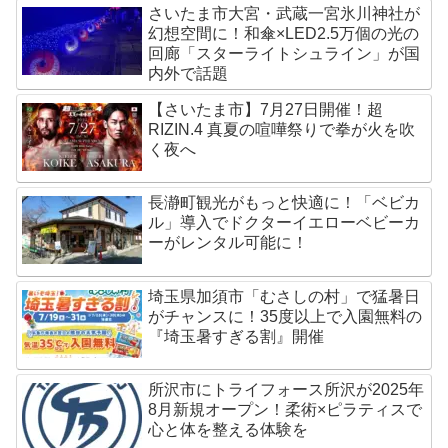
さいたま市大宮・武蔵一宮氷川神社が
幻想空間に！和傘×LED2.5万個の光の
回廊「スターライトシュライン」が国
内外で話題
【さいたま市】7月27日開催！超
RIZIN.4 真夏の喧嘩祭りで拳が火を吹
く夜へ
長瀞町観光がもっと快適に！「ベビカ
ル」導入でドクターイエローベビーカ
ーがレンタル可能に！
埼玉県加須市「むさしの村」で猛暑日
がチャンスに！35度以上で入園無料の
『埼玉暑すぎる割』開催
所沢市にトライフォース所沢が2025年
8月新規オープン！柔術×ピラティスで
心と体を整える体験を