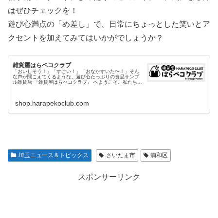
はぜひチェックを！
遊び心満点の「め差し」で、日常にちょっとした笑いとア
クセントを加えてみてはいかがでしょうか？
雑貨屋はらペコクラブ
「おいしそう！」「すごい！」「おなかすいた〜！」そん
な声が聞こえてくるような、遊び心たっぷりの食品サンプ
ル雑貨店 『雑貨屋はらぺコクラブ』 へようこそ。私たち
は、日本の職人技術が詰まった「食品サンプル」をもっと
身近に、もっと楽しくお届けしたいという想いから誕生...
shop.harapekoclub.com
埼玉ニュース＆トピックス
さいたま市
浦和区
スポンサーリンク