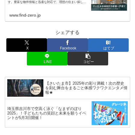
す。豊富な物件情報と迅速な対応で、理想の住まい探しを
サポートします。現在、浦和エリア 件 の新築物件情報を掲
載中・さい...
www.find-zero.jp
シェアする
X
Facebook
はてブ
LINE
コピー
【さいたま市】2025年の彩り満載！次の歴史
を刻む舞台をまるごと体感ワクワクエンタメ情
報★
埼玉県吉川市で空高く泳ぐ「なまずのぼり
2025」！子どもたちの笑顔と未来を願うイベ
ントが5月3日開催！