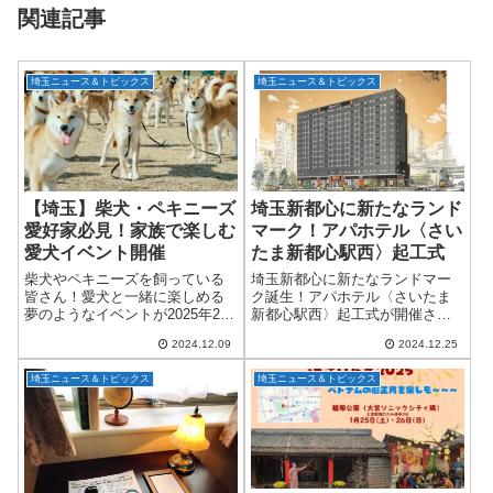
関連記事
埼玉ニュース＆トピックス
埼玉ニュース＆トピックス
【埼玉】柴犬・ペキニーズ
埼玉新都心に新たなランド
愛好家必見！家族で楽しむ
マーク！アパホテル〈さい
愛犬イベント開催
たま新都心駅西〉起工式
柴犬やペキニーズを飼っている
埼玉新都心に新たなランドマー
皆さん！愛犬と一緒に楽しめる
ク誕生！アパホテル〈さいたま
夢のようなイベントが2025年2月
新都心駅西〉起工式が開催され
8日(土)と9日(日)に、埼玉スタジ
ました 全国でホテルネットワー
2024.12.09
2024.12.25
アム横の大門上池調節池広場(予
クを展開するアパグループが、
定地)で開催されます。主催は株
埼玉県さいたま市中央区のさい
埼玉ニュース＆トピックス
埼玉ニュース＆トピックス
式会社フリーステッチ（本社：
たま新都心駅近くに新たなホテ
東...
ルを建設することを...