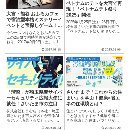
ベトナムのテトを大宮で再
現！「ベトナムテト祭り
大宮・熊谷 おふろカフェ
2025」開催
で宿泊型本格ミステリーイ
2025年1月25日(土)・26日(日)、
ベントと宝探しゲーム！ハ
埼玉県さいたま市の鐘塚公園で
ロウィン限定メニューも登
「ベトナムテト祭り in さいたま
今シーズンはなんとおふろカフ
2025 (Tết Việt Saitama 2025)」
場！
ェの2店舗で同時開催が決定して
が開催されます！昨年、日・ベ
おり、2017年9月9日（土）～11
トナム外交関係樹立50周...
月30日（木）までシリーズ第4段
2017.08.18
2025.01.06
となるおふろミステリー4「追憶
の街角 ～狙われた探偵ルーム
埼玉ニュース＆トピックス
埼玉ニュース＆トピックス
～」が大宮にある「おふろcafé...
「瑠菜」が埼玉県警サイバ
さいたまで「これからの住
ーセキュリティ広報大使に
まい」を学ぶ！健康×省エ
就任！さいたま市の注目ニ
ネの住環境とは？
ュース
株式会社しまむら（本社：埼玉
住まいについてじっくり考えた
県さいたま市大宮区）が誇るAI
ことはありますか？健康や省エ
モデル「瑠菜（るな）」が、こ
ネを意識した住まいづくりが、
の度「埼玉県警察サイバーセキ
これからの暮らしにとって重要
2025.01.23
2025.02.20
ュリティ広報大使」に就任しま
になっています。そんなテーマ