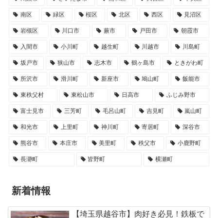
南区
緑区
桜区
北区
西区
見沼区
岩槻区
川口市
蕨市
戸田市
朝霞市
入間市
小川町
越生町
川越市
川島町
坂戸市
狭山市
志木市
鶴ヶ島市
ときがわ町
所沢市
滑川町
新座市
鳩山町
飯能市
東秩父村
東松山市
日高市
ふじみ野市
富士見市
三芳町
毛呂山町
吉見町
嵐山町
和光市
上里町
神川町
寄居町
深谷市
熊谷市
本庄市
美里町
秩父市
小鹿野町
長瀞町
皆野町
横瀬町
新着情報
【埼玉県越谷市】肉好き必見！鉄板で