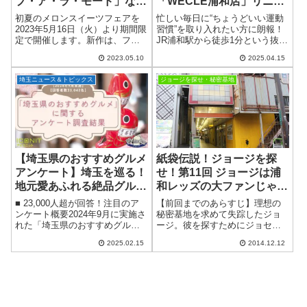
プ・ア・ラ・モード」など
「WECLE浦和店」リニュ
メロンスイーツフェア開
ーアルオープン！初心者で
初夏のメロンスイーツフェアを
忙しい毎日に“ちょうどいい運動
催！
も安心のセミパーソナルで
2023年5月16日（火）より期間限
習慣”を取り入れたい方に朗報！
定で開催します。新作は、フレ
JR浦和駅から徒歩1分という抜群
健康習慣を楽しくスター
ッシュメロン、バニラアイスを
の立地にある、30分ピラティス
ト！
2023.05.10
2025.04.15
添えた「メロンクレープ・ア・
の専門店「WECLE（ウィーク
ラ・モード」。ミルキーな味わ
ル）浦和店」が、2025年4月10日
埼玉ニュース＆トピックス
ジョージを探せ・秘密基地
いのパンナコッタとバター香る
にリニューアルオープンしま
自家製のクレ...
し...
【埼玉県のおすすめグルメ
紙袋伝説！ジョージを探
アンケート】埼玉を巡る！
せ！第11回 ジョージは浦
地元愛あふれる絶品グルメ
和レッズの大ファンじゃな
調査速報
かったか？
■ 23,000人超が回答！注目のア
【前回までのあらすじ】理想の
ンケート概要2024年9月に実施さ
秘密基地を求めて失踪したジョ
れた「埼玉県のおすすめグル
ージ。彼を探すためにジョセフ
メ」に関するアンケートでは、
は、ポルポル・レロレロの2人に
2025.02.15
2014.12.12
合計23,043名もの方々が回答し
「埼玉県内の面白いこと」を探
ました。運営元はスマートフォ
すことを依頼した。ジョセフよ
ンアプリ「QR/バーコードリー...
り埼玉愛を試すべく、埼玉銘菓
をかけた埼玉クイズ...