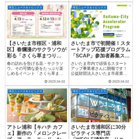
した！最先端のAI技術とファッ
に興味がある方にぴったりのオ
埼玉ニュース＆トピックス
埼玉ニュース＆トピックス
ションが融合した瑠菜が、埼玉
ンライン講演会が開催されま
県警察とタッグを...
す！放送大学埼玉学習セ...
【さいたま市桜区・浦和
さいたま市で初開催！スタ
区】春爛漫のサクラソウが
ートアップ応援プログラム
彩る「さくら草まつり
「SCAP」参加者募集スタ
2025」、4月12日・13日開
ート
春の訪れを告げる花・サクラソ
さいたま市内で頑張るスタート
催！
ウ。その可憐な姿をたっぷり楽
アップ事業者さんに朗報です！
しめるイベント「さくら草まつ
公益財団法人さいたま市産業創
り2025」が、4月12日（土）・13
造財団が、成長意欲のある市内
2025.04.02
2025.04.02
日（日）の2日間にわたって開催
の起業家を応援する新たな取り
されます！会場は、サクラソウ
組みとして、2025年度より「さ
埼玉ニュース＆トピックス
埼玉ニュース＆トピックス
の自生地として国の特別天然記
いたま市アクセラレータープロ
念物に指...
グラム（SCAP...
アトレ浦和【キハチ カフ
さいたま市浦和区に30分
ェ】新作の「メロンクレー
ピラティス専門店