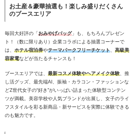
お土産＆豪華抽選も！楽しみ盛りだくさん
のブースエリア
毎回大好評の「
おみやげバッグ
」も、もちろんプレゼン
ト！（数に限りあり）企業コラボによる抽選コーナーで
は、
ホテル宿泊券
や
テーマパークフリーチケット
、
高級美
容家電
などが当たるチャンスも！
ブースエリアでは、
最新コスメ体験やヘアメイク体験
、推
し活グッズ、最先端AI、振袖・カラコン・ファッションな
どZ世代女子の“好き”がいっぱい詰まった体験型コンテン
ツが満載。美容学校や人気ブランドが出展し、女子のライ
フスタイルを彩る新商品・新サービスを実際に体験できる
のも魅力です。