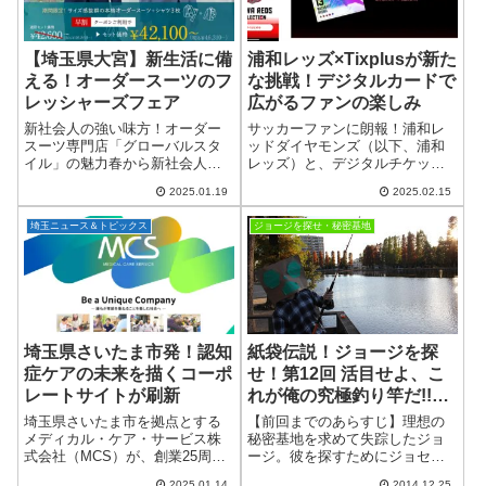
【埼玉県大宮】新生活に備
浦和レッズ×Tixplusが新た
える！オーダースーツのフ
な挑戦！デジタルカードで
レッシャーズフェア
広がるファンの楽しみ
新社会人の強い味方！オーダー
サッカーファンに朗報！浦和レ
スーツ専門店「グローバルスタ
ッドダイヤモンズ（以下、浦和
イル」の魅力春から新社会人と
レッズ）と、デジタルチケット
してスタートを切る皆さん、準
やスポーツデジタルカードコレ
2025.01.19
2025.02.15
備は進んでいますか？社会人生
クションを手掛ける株式会社
活でまず頭に浮かぶのは「仕事
Tixplus（ティックスプラス）
埼玉ニュース＆トピックス
ジョージを探せ・秘密基地
着」のこと。ビシッと決まるス
が、ファミリーパートナー契約
ーツがあれば、自信を...
を締結しました。...
埼玉県さいたま市発！認知
紙袋伝説！ジョージを探
症ケアの未来を描くコーポ
せ！第12回 活目せよ、こ
レートサイトが刷新
れが俺の究極釣り竿だ!!別
所沼公園
埼玉県さいたま市を拠点とする
【前回までのあらすじ】理想の
メディカル・ケア・サービス株
秘密基地を求めて失踪したジョ
式会社（MCS）が、創業25周年
ージ。彼を探すためにジョセ
の節目を記念してコーポレート
フ・ポルポル・レロレロの3人は
2025.01.14
2014.12.25