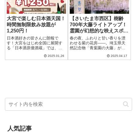
大宮で楽しむ日本酒天国！
【さいたま市西区】樹齢
時間無制限飲み放題が
700年大藤ライトアップ！
1,250円！
霊園が幻想的な映えスポッ
ト今春＜入園無料＞
日本酒好きの皆さんに朗報で
春の夜、ふわりと甘い香りを漂
す！大宮をはじめ全国に展開す
わせる紫の花房――。埼玉県天
る「日本酒原価酒蔵」では、
然記念物「青葉園の大藤」が今
2025年2月1日から2月28日までの
年もライトアップされます！期
2025.01.26
2025.04.17
期間限定で、驚きの価格で時間
間は2025年4月24日（木）〜26日
無制限の飲み放題イベントを開
（土）の3日間限定、しかも入園
催します。通常30種類の日本酒
もライトアップ鑑賞も無料。都
が税込1,2...
心から電...
人気記事