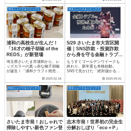
サイトを全面リニューアルしま
「埼玉県内の面白いこと」を探
した！新しいコーポレートサイ
す旅を始めた。旅の途中で、ガ
埼玉ニュース＆トピックス
埼玉ニュース＆トピックス
トの魅力今回のリニューアルで
リガリくんの当たりを交換して
は、認知症ケアの...
もらうため走り出した...
浦和の高校生が生んだ！
5/29 さいたま市大宮区開
「16才の柚子胡椒 of the
催｜SNS詐欺・投資詐欺
REDS」が新登場
から身を守る金融トラブル
被害防止講演会
埼玉県さいたま市浦和から、レ
もうすぐゴールデンウイークも
ッズカラーの真っ赤な柚子胡椒
終わり、新年度も本格始動。
が誕生！「浦和クラフト焼売」
SNSで見かけた「絶対儲かる」
と「城北埼玉高校」、そして
の甘い言葉や、思わず心が揺ら
2025.02.18
2025.05.01
「十色とうがらしファーム」の
ぐ「恋愛を餌に近づくロマンス
コラボによる、情熱のこもった
詐欺」。気づかないうちに罠に
埼玉ニュース＆トピックス
埼玉ニュース＆トピックス
逸品「16才の柚子胡椒 of the
はまってしまうケースが後を絶
REDS」が...
ちません。そんな中、...
さいたま市発！おしゃれで
志木市発！世界初の完全生
掃除しやすい新色ファン登
分解おしぼり「eco＋P」