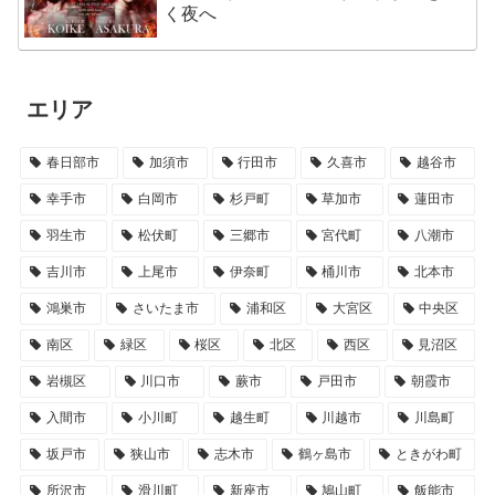
く夜へ
エリア
春日部市
加須市
行田市
久喜市
越谷市
幸手市
白岡市
杉戸町
草加市
蓮田市
羽生市
松伏町
三郷市
宮代町
八潮市
吉川市
上尾市
伊奈町
桶川市
北本市
鴻巣市
さいたま市
浦和区
大宮区
中央区
南区
緑区
桜区
北区
西区
見沼区
岩槻区
川口市
蕨市
戸田市
朝霞市
入間市
小川町
越生町
川越市
川島町
坂戸市
狭山市
志木市
鶴ヶ島市
ときがわ町
所沢市
滑川町
新座市
鳩山町
飯能市