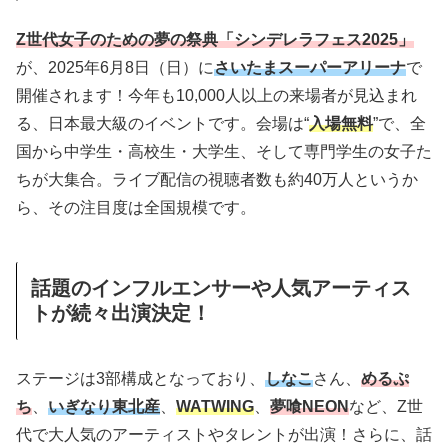
Z世代女子のための夢の祭典「シンデレラフェス2025」
が、2025年6月8日（日）に
さいたまスーパーアリーナ
で
開催されます！今年も10,000人以上の来場者が見込まれ
る、日本最大級のイベントです。会場は“
入場無料
”で、全
国から中学生・高校生・大学生、そして専門学生の女子た
ちが大集合。ライブ配信の視聴者数も約40万人というか
ら、その注目度は全国規模です。
話題のインフルエンサーや人気アーティス
トが続々出演決定！
ステージは3部構成となっており、
しなこ
さん、
めるぷ
ち
、
いぎなり東北産
、
WATWING
、
夢喰NEON
など、Z世
代で大人気のアーティストやタレントが出演！さらに、話