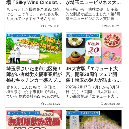
場「Silky Wind Circulator
が埼玉ニュービジネス大賞
ダークグレー」
を受賞！
ちょっとした掃除をこまめに続
埼玉県から、地球に優しい革新
ける「こそうじ」、みなさん取
的な製品が誕生しました！第3回
り入れていますか？そんな日常
埼玉ニュービジネス大賞に輝い
のお掃除を応援してくれる家電
たのは、志木市の株式会社マキ
2025.03.26
2025.05.21
に、ちょっと嬉しいニュースで
商会・酒巻剛氏が開発した完全
す！リズム株式会社（本社：埼
生分解性の紙おしぼり「eco＋
埼玉ニュース＆トピックス
埼玉ニュース＆トピックス
玉県さいたま市大宮区）から発
P」です。埼玉県中央区のステ
売されている人気のサ...
ラ・デル・アンジ...
埼玉県さいたま市北区発！
JR大宮駅「エキュート大
障がい者就労支援事業所が
宮」開業20周年フェア開
挑むキッチンカー導入プロ
催！埼玉の魅力が詰まった
ジェクト
特別企画
皆さん、こんにちは！今日は、
2025年2月17日（月）から3月31
埼玉県さいたま市北区で活動し
日（月）の期間、JR大宮駅エキ
ている 株式会社PiiS Roadの挑戦
ナカ商業施設「エキュート大
についてご紹介します。この会
宮」で開業20周年を祝うフェア
2024.12.27
2025.01.20
社が運営する障がい者就労継続
「Good for you ～みんな、みん
支援B型事業所 PiiS Plaza さい
な、いい顔に。～」が開催され
埼玉ニュース＆トピックス
埼玉ニュース＆トピックス
たまが、クラウドファン...
ます！地元・埼玉の食材...