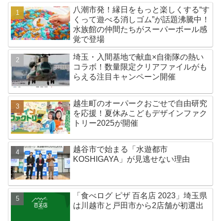
八潮市発！縁日をもっと楽しくする“す
くって遊べる消しゴム”が話題沸騰中！
水族館の仲間たちがスーパーボール感
覚で登場
埼玉・入間基地で献血×自衛隊の熱い
コラボ！数量限定クリアファイルがも
らえる注目キャンペーン開催
越生町のオーパークおごせで自由研究
を応援！夏休みこどもデザインファク
トリー2025が開催
越谷市で始まる「水遊都市
KOSHIGAYA」が見逃せない理由
「食べログ ピザ 百名店 2023」埼玉県
は川越市と戸田市から2店舗が初選出