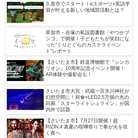
久喜市でスタート！eスポーツ×英語学
習が叶える新しい地域部活動とは？
草加市・谷塚の私設図書館「やつかブ
ンコ」で開催！子どもたちが笑顔にな
った“ぐりとぐらのカステライベン
ト”レポート
【さいたま市】鉄道博物館で『シンカ
リオン』10周年記念イベント開催！
AR体験や撮影会も！
さいたま市大宮・武蔵一宮氷川神社が
幻想空間に！和傘×LED2.5万個の光の
回廊「スターライトシュライン」が国
内外で話題
【さいたま市】7月27日開催！超
RIZIN.4 真夏の喧嘩祭りで拳が火を吹
く夜へ