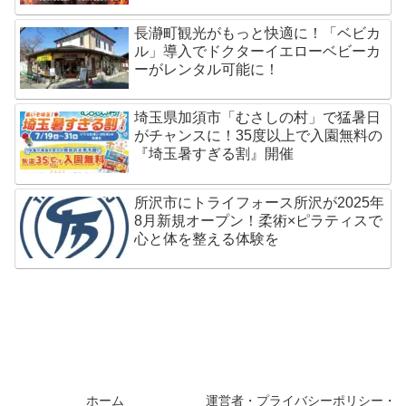
長瀞町観光がもっと快適に！「ベビカ
ル」導入でドクターイエローベビーカ
ーがレンタル可能に！
埼玉県加須市「むさしの村」で猛暑日
がチャンスに！35度以上で入園無料の
『埼玉暑すぎる割』開催
所沢市にトライフォース所沢が2025年
8月新規オープン！柔術×ピラティスで
心と体を整える体験を
ホーム
運営者・プライバシーポリシー・