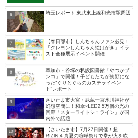
埼玉レポート 東武東上線和光市駅周辺
【春日部市】しんちゃんファン必見！
「クレヨンしんちゃん絵はがき」イラ
スト全種展示イベント開催
草加市・谷塚の私設図書館「やつかブ
ンコ」で開催！子どもたちが笑顔にな
った“ぐりとぐらのカステライベン
ト”レポート
さいたま市大宮・武蔵一宮氷川神社が
幻想空間に！和傘×LED2.5万個の光の
回廊「スターライトシュライン」が国
内外で話題
【さいたま市】7月27日開催！超
RIZIN.4 真夏の喧嘩祭りで拳が火を吹