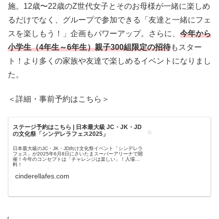
施。12歳〜22歳のZ世代女子とそのお母様が一緒に楽しめ
るだけでなく、グループで参加できる「友達と一緒にフェ
スを楽しもう！」企画もパワーアップ。さらに、
今年から
小学生（4年生～6年生）親子300組限定の招待
もスター
ト！より多くの家族や友達で楽しめるイベントになりまし
た。
＜詳細・事前予約はこちら＞
ステージ予約はこちら | 日本最大級 JC・JK・JD
の文化祭「シンデレラフェス2025」
日本最大級のJC・JK・JD向け文化祭イベント「シンデレラ
フェス」が2025年6月8日にさいたまスーパーアリーナで開
催！今年のコンセプトは「チャレンジは楽しい」！入場無
料！
cinderellafes.com