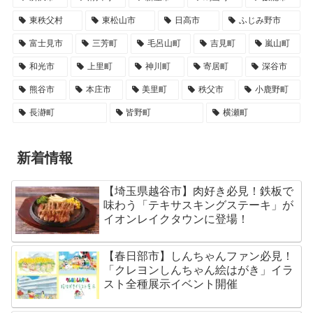
東秩父村
東松山市
日高市
ふじみ野市
富士見市
三芳町
毛呂山町
吉見町
嵐山町
和光市
上里町
神川町
寄居町
深谷市
熊谷市
本庄市
美里町
秩父市
小鹿野町
長瀞町
皆野町
横瀬町
新着情報
【埼玉県越谷市】肉好き必見！鉄板で
味わう「テキサスキングステーキ」が
イオンレイクタウンに登場！
【春日部市】しんちゃんファン必見！
「クレヨンしんちゃん絵はがき」イラ
スト全種展示イベント開催