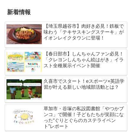
新着情報
【埼玉県越谷市】肉好き必見！鉄板で
味わう「テキサスキングステーキ」が
イオンレイクタウンに登場！
【春日部市】しんちゃんファン必見！
「クレヨンしんちゃん絵はがき」イラ
スト全種展示イベント開催
久喜市でスタート！eスポーツ×英語学
習が叶える新しい地域部活動とは？
草加市・谷塚の私設図書館「やつかブ
ンコ」で開催！子どもたちが笑顔にな
った“ぐりとぐらのカステライベン
ト”レポート