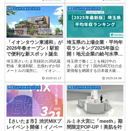
（水）～4月14日（月）の期間限
日本屈指の銘柄牛「仙台牛」が
定で、「大宮璃宮 カフェ＆レス
期間限定で登場！全国82店舗
埼玉ニュース＆トピックス
埼玉ニュース＆トピックス
トラン 四季庭」（埼玉県さいた
で、2月3日（月）から楽しむこ
ま市...
とができます。埼玉...
「イオンタウン東浦和」が
埼玉県の上場企業・平均年
2026年春オープン！駅前
収ランキング2025年版公
で便利な新スポット誕生
開！地元企業の給与水準が
一目でわかる注目データ
埼玉県さいたま市緑区のJR武蔵
埼玉県で働くことを検討中の
野線「東浦和駅」北側わずか50
方、必見です！国内540万社の企
メートルの場所に、「イオンタ
業情報を網羅する日本最大級の
ウン東浦和」が2026年春にオー
データベース「SalesNow DB」
2025.01.17
2025.04.09
プンします！駅前という抜群の
から、埼玉県に本社を置く上場
立地に加え、徒歩や自転車での
企業の平均年収ランキング
埼玉ニュース＆トピックス
埼玉ニュース＆トピックス
アクセスも便利。さらに、公共
（2025年版）が発表されまし
交通機関での...
た。埼玉県...
【さいたま市】渋沢MIXプ
ルミネ大宮に「meeth」期
レイベント開催！イノベー
間限定POP-UP！美肌を叶