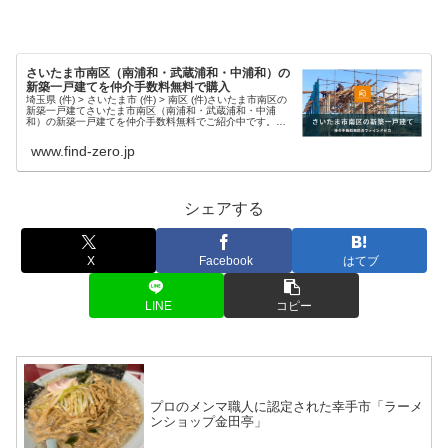
さいたま市南区（南浦和・武蔵浦和・中浦和）の
新築一戸建てを仲介手数料無料で購入
埼玉県 (件) > さいたま市 (件) > 南区 (件)さいたま市南区の
新築一戸建てさいたま市南区（南浦和・武蔵浦和・中浦
和）の新築一戸建てを仲介手数料無料でご紹介中です。豊
富な物件情報と迅速な対応で、理想の住まい探しをサポー
トします。現在...
www.find-zero.jp
シェアする
X
Facebook
はてブ
LINE
コピー
プロのメンマ職人に認定された幸手市「ラーメ
ンショップ金田亭」