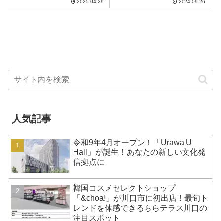
2025.04.29
2024.09.26
（土）・11日（日）の2日間にわ
月27日まで、銀座エリア最大の
たり開催されることが決定しま
商業施設「GINZA SIX」に期間
した。約200種・3,000株...
限定でポップアップ出店しま
す...
人気記事
令和9年4月オープン！「Urawa U
Hall」が誕生！あなたの新しい文化発
信拠点に
韓国コスメセレクトショップ
「&choa!」が川口市に初出店！最旬ト
レンドを体感できるららテラス川口の
注目スポット