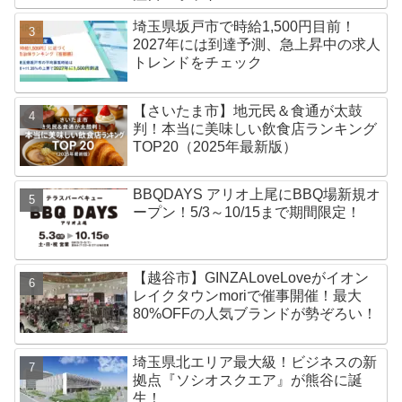
埼玉県坂戸市で時給1,500円目前！
2027年には到達予測、急上昇中の求人
トレンドをチェック
【さいたま市】地元民＆食通が太鼓
判！本当に美味しい飲食店ランキング
TOP20（2025年最新版）
BBQDAYS アリオ上尾にBBQ場新規オ
ープン！5/3～10/15まで期間限定！
【越谷市】GINZALoveLoveがイオン
レイクタウンmoriで催事開催！最大
80%OFFの人気ブランドが勢ぞろい！
埼玉県北エリア最大級！ビジネスの新
拠点『ソシオスクエア』が熊谷に誕
生！