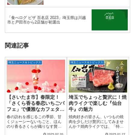
「食べログ ピザ 百名店 2023」埼玉県は川越
市と戸田市から2店舗が初選出
関連記事
埼玉ニュース＆トピックス
埼玉ニュース＆トピックス
【さいたま市】春限定！
埼玉でちょっと贅沢に！焼
「さくら香る春恋いちごパ
肉ライクで楽しむ『仙台
フェ」で優雅なカフェタイ
牛』の魅力
ム
春の訪れを感じるこの季節、甘
焼肉好きの皆さん、いつもの焼
くジューシーないちごと、ほん
肉を少しだけ贅沢にしてみませ
のり香るさくらが織りなす贅沢
んか？焼肉ライクでは、「特撰
なパフェが登場！2025年3月19日
焼肉シリーズ」第三弾として、
2025.02.20
2025.01.27