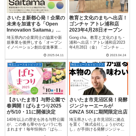
さいたま新都心発！企業の
教育と文化のまちへ出店！
未来を加速する「Open
ゴンチャ アトレ浦和店
Innovation Saitama」成
2023年4月28日オープン
果発表会が開催
埼玉県内の企業同士の協業や新
Gong cha、教育と文化のまち・
規事業を後押しする「オープン
浦和へ出店！アトレ浦和店2023
イノベーション創出促進事業
年4月28日（金）「ゴンチャ ア
（Open Innovation Saitama）」
トレ浦和店」がオープンしま
2025.04.11
2023.04.24
の成果発表会が、2025年3月21日
す。埼玉県内有数の文教都市で
に開催されました。場所は、今
あり、ファミリー層が多く活気
埼玉ニュース＆トピックス
埼玉ニュース＆トピックス
年夏に本格開設が予...
あふれるエリアとしても知られ
る“さ...
【さいたま市】与野公園で
さいたま市見沼区発！発酵
春満開！ばらまつり2025
ジンジャーエールが
が5/10・11に開催決定
GINZA SIXに期間限定出店
140年以上の歴史を誇る与野公園
埼玉県さいたま市見沼区に拠点
が、この春も華やかなバラに包
を置く「株式会社しょうがのむ
まれます！毎年恒例の「ばらま
し」が手掛ける発酵ジンジャー
つり2025」が、2025年5月10日
エールが、2024年10月1日から10