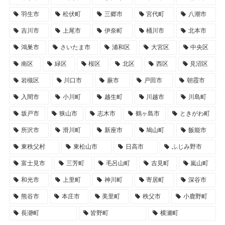
羽生市
松伏町
三郷市
宮代町
八潮市
吉川市
上尾市
伊奈町
桶川市
北本市
鴻巣市
さいたま市
浦和区
大宮区
中央区
南区
緑区
桜区
北区
西区
見沼区
岩槻区
川口市
蕨市
戸田市
朝霞市
入間市
小川町
越生町
川越市
川島町
坂戸市
狭山市
志木市
鶴ヶ島市
ときがわ町
所沢市
滑川町
新座市
鳩山町
飯能市
東秩父村
東松山市
日高市
ふじみ野市
富士見市
三芳町
毛呂山町
吉見町
嵐山町
和光市
上里町
神川町
寄居町
深谷市
熊谷市
本庄市
美里町
秩父市
小鹿野町
長瀞町
皆野町
横瀬町