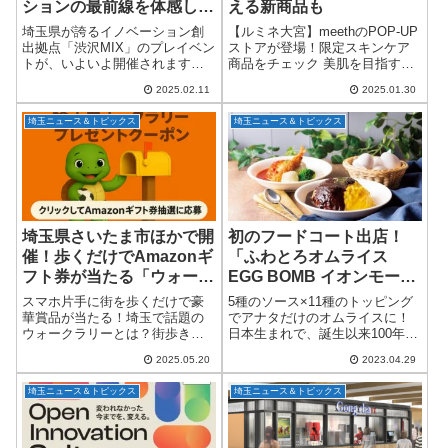
ションの最前線を体感しよ
える新商品も
う
埼玉県が誇るイノベーション創
【ルミネ大宮】meethのPOP-UP
出拠点「渋沢MIX」のプレイベン
ストアが登場！限定スキンケア
トが、いよいよ開催されます！
商品をチェック 美肌を目指す人
令和7年夏の正式オープンを前
に支持されるスキンケアブラン
2025.02.11
2025.01.30
に、注目のプログラム成果発表
ド「meeth / ミース」が、2025年
会と交流の場が用意されていま
2月13日（木）からルミネ大宮で
埼玉ニュース＆トピックス
埼玉ニュース＆トピックス
す。新規事業開発やスタートア
POP-UPストア...
ップ支援、ロボテ...
埼玉県さいたま市ほかで開
初のフードコート出店！
催！歩くだけでAmazonギ
「ふわとろオムライス
フト券が当たる「ウォーク
EGG BOMB イオンモール
ラリー」最新イベント情報
浦和美園店」4月29日オー
スマホ片手に街を歩くだけで豪
5種のソース×11種のトッピング
【健康×街歩きで地域発
プン！
華賞品が当たる！埼玉で話題の
でアナタだけのオムライスに！
ウォークラリーとは？街歩きが
日本生まれで、誕生以来100年以
見！】
もっと楽しく、もっとお得に！
上人気が衰えることのない「オ
2025.05.20
2023.04.29
そんな願いを叶えてくれる注目
ムライス」。日本の食文化の中
のイベント「ウォークラリー」
ですっかり市民権を獲得し、不
埼玉ニュース＆トピックス
埼玉ニュース＆トピックス
が、いよいよ埼玉県・さいたま
動の人気を誇る洋食の王様。そ
市ほか各地でスタート...
の楽しみ方を...