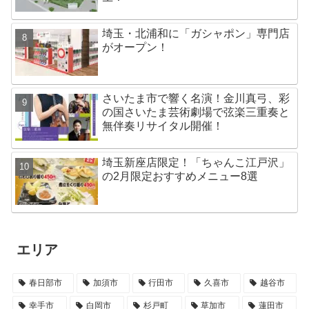
埼玉・北浦和に「ガシャポン」専門店
がオープン！
さいたま市で響く名演！金川真弓、彩
の国さいたま芸術劇場で弦楽三重奏と
無伴奏リサイタル開催！
埼玉新座店限定！「ちゃんこ江戸沢」
の2月限定おすすめメニュー8選
エリア
春日部市
加須市
行田市
久喜市
越谷市
幸手市
白岡市
杉戸町
草加市
蓮田市