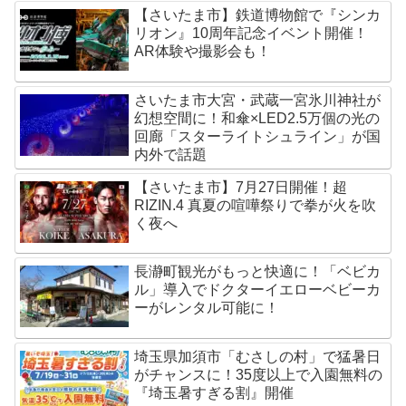
【さいたま市】鉄道博物館で『シンカ
リオン』10周年記念イベント開催！
AR体験や撮影会も！
さいたま市大宮・武蔵一宮氷川神社が
幻想空間に！和傘×LED2.5万個の光の
回廊「スターライトシュライン」が国
内外で話題
【さいたま市】7月27日開催！超
RIZIN.4 真夏の喧嘩祭りで拳が火を吹
く夜へ
長瀞町観光がもっと快適に！「ベビカ
ル」導入でドクターイエローベビーカ
ーがレンタル可能に！
埼玉県加須市「むさしの村」で猛暑日
がチャンスに！35度以上で入園無料の
『埼玉暑すぎる割』開催