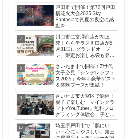
とは
戸田市で開催！第72回戸田
橋花火大会2025 Sky
Fantasiaで真夏の夜空に感
動を
川口市に富澤商店が初上
陸！ららテラス川口店が5
月31日にグランドオープ
ン、限定お楽しみ袋も登
場！
さいたま市で開催！Z世代
女子必見「シンデレラフェ
ス2025」今年も豪華ゲスト
＆体験ブースが集結！
さいたま市大宮区で開催！
親子で楽しむ「マインクラ
フト×YouTuber」無料プロ
グラミング体験会、子ども
の“考える力”がぐんぐん育
埼玉県戸田市で「肌にい
つ注目イベント
い・心にもやさしい」第三
の居場所キッチンカーが誕