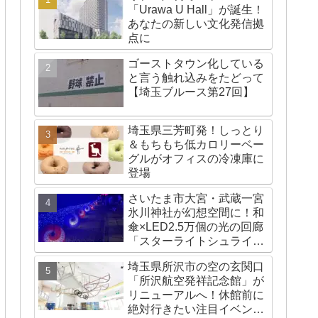
「Urawa U Hall」が誕生！
あなたの新しい文化発信拠
点に
ゴーストタウン化している
と言う触れ込みをたどって
【埼玉ブルース第27回】
埼玉県三芳町発！しっとり
＆もちもち低カロリーベー
グルがオフィスの冷凍庫に
登場
さいたま市大宮・武蔵一宮
氷川神社が幻想空間に！和
傘×LED2.5万個の光の回廊
「スターライトシュライ
ン」が国内外で話題
埼玉県所沢市の空の玄関口
「所沢航空発祥記念館」が
リニューアルへ！休館前に
絶対行きたい注目イベント