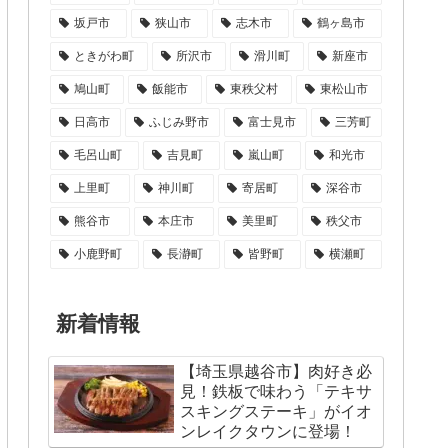
坂戸市
狭山市
志木市
鶴ヶ島市
ときがわ町
所沢市
滑川町
新座市
鳩山町
飯能市
東秩父村
東松山市
日高市
ふじみ野市
富士見市
三芳町
毛呂山町
吉見町
嵐山町
和光市
上里町
神川町
寄居町
深谷市
熊谷市
本庄市
美里町
秩父市
小鹿野町
長瀞町
皆野町
横瀬町
新着情報
【埼玉県越谷市】肉好き必
見！鉄板で味わう「テキサ
スキングステーキ」がイオ
ンレイクタウンに登場！