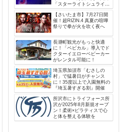
「スターライトシュライ
ン」が国内外で話題
【さいたま市】7月27日開
催！超RIZIN.4 真夏の喧嘩
祭りで拳が火を吹く夜へ
長瀞町観光がもっと快適
に！「ベビカル」導入でド
クターイエローベビーカー
がレンタル可能に！
埼玉県加須市「むさしの
村」で猛暑日がチャンス
に！35度以上で入園無料の
『埼玉暑すぎる割』開催
所沢市にトライフォース所
沢が2025年8月新規オープ
ン！柔術×ピラティスで心
と体を整える体験を