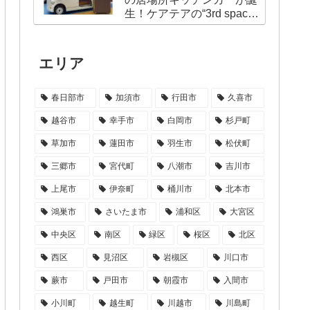
生！ケアテアの“3rd space
café”が始動
エリア
春日部市
加須市
行田市
久喜市
越谷市
幸手市
白岡市
杉戸町
草加市
蓮田市
羽生市
松伏町
三郷市
宮代町
八潮市
吉川市
上尾市
伊奈町
桶川市
北本市
鴻巣市
さいたま市
浦和区
大宮区
中央区
南区
緑区
桜区
北区
西区
見沼区
岩槻区
川口市
蕨市
戸田市
朝霞市
入間市
小川町
越生町
川越市
川島町