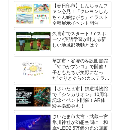
【春日部市】しんちゃんフ
ァン必見！「クレヨンしん
ちゃん絵はがき」イラスト
全種展示イベント開催
久喜市でスタート！eスポ
ーツ×英語学習が叶える新
しい地域部活動とは？
草加市・谷塚の私設図書館
「やつかブンコ」で開催！
子どもたちが笑顔になっ
た“ぐりとぐらのカステライ
ベント”レポート
【さいたま市】鉄道博物館
で『シンカリオン』10周年
記念イベント開催！AR体
験や撮影会も！
さいたま市大宮・武蔵一宮
氷川神社が幻想空間に！和
傘×LED2.5万個の光の回廊