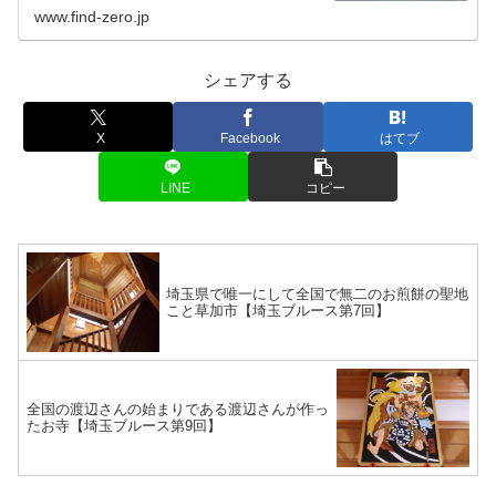
www.find-zero.jp
シェアする
X
Facebook
はてブ
LINE
コピー
埼玉県で唯一にして全国で無二のお煎餅の聖地
こと草加市【埼玉ブルース第7回】
全国の渡辺さんの始まりである渡辺さんが作っ
たお寺【埼玉ブルース第9回】