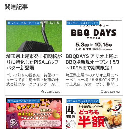
関連記事
埼玉ニュース＆トピックス
埼玉ニュース＆トピックス
埼玉県上尾市発！初期転が
BBQDAYS アリオ上尾に
りに特化したPISAゴルフ
BBQ場新規オープン！5/3
パター新登場
～10/15まで期間限定！
ゴルフ好きの皆さん、待望のニ
埼玉県上尾市のアリオ上尾にバ
ュースです！埼玉県上尾市の株
ーベキュー場「BBQDAYS アリ
式会社フルークフォレストが、
オ上尾店」がオープン。期間は5
初期転がりにこだわる「PISAパ
月3日-10月15日。食材や飲料の
2025.01.09
2023.05.02
タークラブ」の第4世代モデルを
持ち込み自由でお得に手軽に
発表しました。現在、クラウド
BBQが楽しめる。飲み放題や
埼玉ニュース＆トピックス
埼玉ニュース＆トピックス
ファンディングサイト
BBQ食材セットの注文も可能。
「GREENFUNDI...
96名...