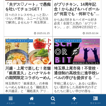
「夫デス♡ノート」で愚痴
がブリチキン。14周年記
を吐いてチョコGET！
念！からあげ＆ハイボール
が“何皿でも・何杯でも”半
日々のストレスやちょっと言い
額！
づらい不満を、ユニークな方法
からあげ好き＆ハイボール好き
で解消しませんか？ 埼玉県深谷
必見！全国で人気の「がブリチ
市をはじめ、県内に8店舗展開す
キン。」が、2025年2月15日で14
る「エブリデイゴールドラッシ
周年を迎えます。これを記念し
ュ」が、期間限定で面白い企画
2025.01.25
2025.02.04
て、埼玉県内の店舗を含む全国
をスタートしました！その名も
55店舗で3日間限定の特別キャン
「おもしろ想い出...
埼玉ニュース＆トピックス
埼玉ニュース＆トピックス
ペーンを開催！ 驚きの大盤振る
舞い...
川越・上尾で楽しむ！老舗
埼玉県上尾市発！不登校・
「銀座直久」とハナマルキ
通信制の高校生に進学校レ
の期間限定コラボらーめん
ベルの学びを提供する「シ
ン・ガッコウ
埼玉県内で「銀座直久」の本格
学校に通えない、あるいは通わ
Schorbit（ショービッ
らーめんを味わえる「麺処直久
ない選択をした高校年代の子ど
本川越店」と「麺処直久 アリオ
もたちに新しい学びの形を
ト）」が正式公開
上尾店」で、2025年2月1日
――。2025年5月、埼玉県上尾市
2025.01.29
2025.05.12
（土）から4月30日（水）までの
から誕生した完全オンライン型
期間限定で、味噌・醸造製品メ
フリースクール「シン・ガッコ
メニュー
ホーム
検索
トップ
サイドバー
埼玉ニュース＆トピックス
埼玉ニュース＆トピックス