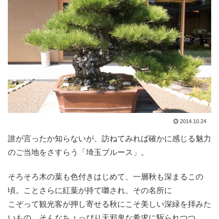
2014.10.24
誰が言ったか知らないが、訪ねてみれば確かに感じる魅力
のご当地をさすらう「埼玉ブルース」。
そろそろ木の葉も色付きはじめて、一層秋も深まるこの
頃。ことさらに紅葉が持て囃され、その名所に
こぞって観光客が押し寄せる秋にこそ美しい深緑を拝みた
いもの。そんなちょっぴり天邪鬼な希求に駆られつつ、