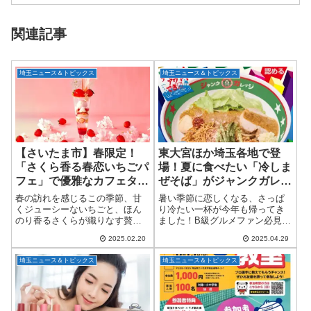
関連記事
埼玉ニュース＆トピックス
埼玉ニュース＆トピックス
【さいたま市】春限定！
東大宮ほか埼玉各地で登
「さくら香る春恋いちごパ
場！夏に食べたい「冷しま
フェ」で優雅なカフェタイ
ぜそば」がジャンクガレッ
ム
ジで限定復活
春の訪れを感じるこの季節、甘
暑い季節に恋しくなる、さっぱ
くジューシーないちごと、ほん
り冷たい一杯が今年も帰ってき
のり香るさくらが織りなす贅沢
ました！B級グルメファン必見の
なパフェが登場！2025年3月19日
ラーメンブランド「ジャンクガ
2025.02.20
2025.04.29
（水）～4月14日（月）の期間限
レッジ」から、夏の定番メニュ
定で、「大宮璃宮 カフェ＆レス
ー「冷しまぜそば」が、2025年4
埼玉ニュース＆トピックス
埼玉ニュース＆トピックス
トラン 四季庭」（埼玉県さいた
月30日（水）より期間限定で販
ま市...
売されます...