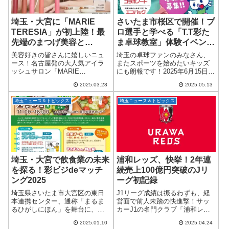
埼玉・大宮に「MARIE
さいたま市桜区で開催！プ
TERESIA」が初上陸！最
ロ選手と学べる「T.T彩た
先端のまつげ美容と
ま卓球教室」体験イベント
KINUJO体験が叶う注目ス
2025年6月15日開催決定！
美容好きの皆さんに嬉しいニュ
埼玉の卓球ファンのみなさん、
ポット
ース！名古屋発の大人気アイラ
またスポーツを始めたいキッズ
ッシュサロン「MARIE
にも朗報です！2025年6月15日
TERESIA（マリーテレジア）」
（日）、さいたま市桜区のサイ
2025.03.28
2025.05.13
が、ついに埼玉に初進出！2025
デン化学アリーナにて、「埼玉
年3月27日、大宮に記念すべき1
トヨペットプレゼンツ T.T彩たま
埼玉ニュース＆トピックス
埼玉ニュース＆トピックス
号店「MARIE TERESIA O...
卓球教室」が開催されます。主
催はTリ...
埼玉・大宮で飲食業の未来
浦和レッズ、快挙！2年連
を探る！彩ビジdeマッチ
続売上100億円突破のJリ
ング2025
ーグ初記録
埼玉県さいたま市大宮区の東日
J1リーグ成績は振るわずも、経
本連携センター、通称「まるま
営面で前人未踏の快進撃！サッ
るひがしにほん」を舞台に、飲
カーJ1の名門クラブ「浦和レッ
食業界特化のビジネスマッチン
ズ」が、2024年度の経営情報を
2025.01.10
2025.04.24
グイベント「彩ビジ de まるっと
発表し、Jリーグクラブ史上初と