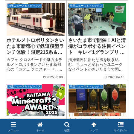
マッチング2025」が開催されま
なる“2年連続で売上100億円超
埼玉ニュース＆トピックス
埼玉ニュース＆トピックス
す！令和7年2月3日（月）、午前
え”を達成したことが明らかにな
11時...
りま...
ホテルメトロポリタンさい
さいたま市で開催！AIと清
たま市新都心で鉄道模型ラ
掃がコラボする注目イベン
ンチ体験！限定215系＆
ト「キレイ1グランプリ ゴ
485系特別展示！
ミゼロ AI」5月30日に開催
カフェ クロスヤードの魅力ホテ
清掃業界に新たな風を吹き込
決定！
ルメトロポリタンさいたま新都
む、ちょっと変わったユニーク
心の「カフェ クロスヤード」
なイベントがさいたま市で開催
は、吹き抜けの開放的なロビー
されます！その名も「キレイ1グ
2025.05.03
2025.04.16
に隣接し、天井高約十メートル
ランプリ ゴミゼロ AI」。開催日
の圧巻の空間が広がります。宿
は「ゴミゼロの日」にちなんだ
埼玉ニュース＆トピックス
埼玉ニュース＆トピックス
泊者はもちろん、ランチやカフ
2025年5月30日（金）。会場はさ
ェ利用で気軽に訪れ...
いたま...
未来のさいたまをマイクラ
大宮発！秩父の魅力を味わ
で創造！子どもたちがまち
い尽くす3酒類巡り日帰り
メニュー
ホーム
検索
トップ
サイドバー
づくりに挑戦する
ツアー