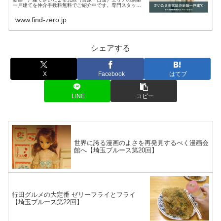
一戸建てを仲介手数料無料でご紹介中です。専門スタッフ
が親身にサポート、新築物件探しのお悩みを解消します。
現在、さいた...
www.find-zero.jp
シェアする
X
Facebook
はてブ
LINE
コピー
世界に誇る漫画のよさを再発見するべく漫画会
館へ【埼玉ブルース第20回】
行田グルメの大定番 ゼリーフライとフライ
【埼玉ブルース第22回】