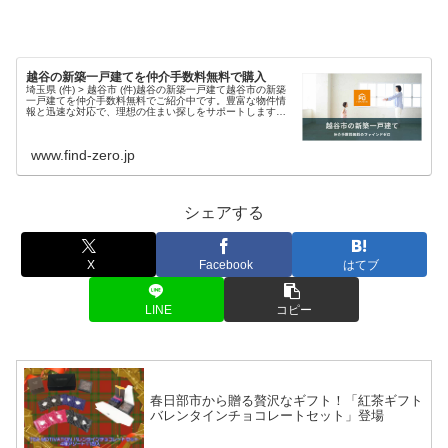
越谷の新築一戸建てを仲介手数料無料で購入
埼玉県 (件) > 越谷市 (件)越谷の新築一戸建て越谷市の新築
一戸建てを仲介手数料無料でご紹介中です。豊富な物件情
報と迅速な対応で、理想の住まい探しをサポートします。
現在、越谷エリア 件 の新築物件情報を掲載中・埼玉県越谷
市の新築一戸建て...
www.find-zero.jp
シェアする
X
Facebook
はてブ
LINE
コピー
春日部市から贈る贅沢なギフト！「紅茶ギフト
バレンタインチョコレートセット」登場