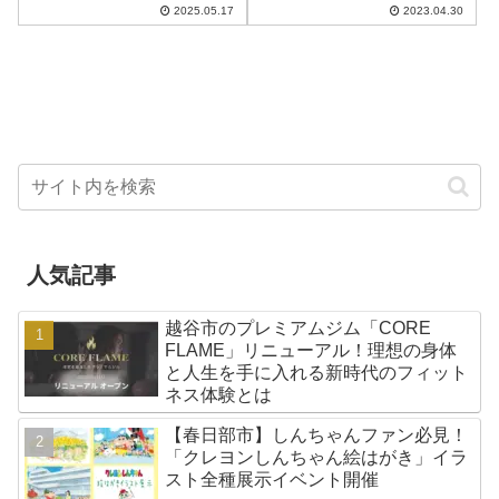
2025.05.17
2023.04.30
2025」に、今年もイオンペット
町スポット広場土手（相模町六
株式会社が出展！ペットオーナ
丁目）※駐車場はありません・
ーの皆さんや、これからペット
掲揚期間5月6日（土）まで※5月
を迎えたいと考えてい...
7日（日）...
人気記事
越谷市のプレミアムジム「CORE
FLAME」リニューアル！理想の身体
と人生を手に入れる新時代のフィット
ネス体験とは
【春日部市】しんちゃんファン必見！
「クレヨンしんちゃん絵はがき」イラ
スト全種展示イベント開催