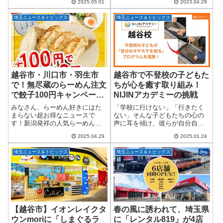
2025.05.01
2023.04.29
VARIE」やさいたま市の「ビー
料「しらこばと」と合本）』を
ンズ武蔵浦和」、「コレもう食
制作しました。少子高齢化が急
埼玉ニュース＆トピックス
埼玉ニュース＆トピックス
べた？上尾」など、県内３か所
速に進む中、本市の人口も減少
を含む駅ビル...
傾向の局面を迎えて...
越谷市・川口市・羽生市
越谷市で不登校の子どもた
で！無尽蔵のらーめん注文
ちが心を癒す取り組み！
で餃子100円キャンペーン
NIJINアカデミーの挑戦
開催
みなさん、らーめん好きにはた
「学校に行けない」「行きたく
まらない超お得なニュースで
ない」そんな子どもたちの心の
す！新潟発祥の人気らーめん店
声に耳を傾け、彼らが自分自身
「新潟らーめん 無尽蔵」が、公
と向き合う場を提供しているオ
2025.04.29
2025.01.24
式インスタグラムをフォローす
ルタナティブスクール『NIJINア
るだけで、なんと特製餃子が100
カデミー越谷校』が、新たな取
埼玉ニュース＆トピックス
埼玉ニュース＆トピックス
円（税込）になるキャンペーン
り組みを行いました。その名も
を開催します！キ...
『今年のモヤモ...
【越谷市】イオンレイクタ
春の風に誘われて、埼玉県
ウンmoriに「しまぐるラ
に「レンタル819」が4店