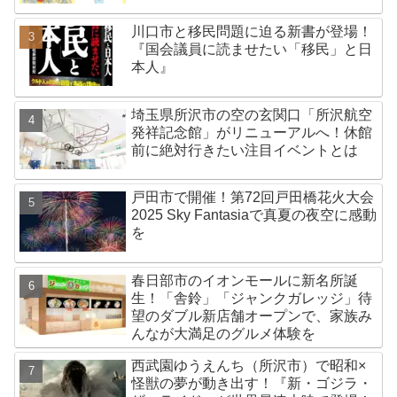
川口市と移民問題に迫る新書が登場！
『国会議員に読ませたい「移民」と日
本人』
埼玉県所沢市の空の玄関口「所沢航空
発祥記念館」がリニューアルへ！休館
前に絶対行きたい注目イベントとは
戸田市で開催！第72回戸田橋花火大会
2025 Sky Fantasiaで真夏の夜空に感動
を
春日部市のイオンモールに新名所誕
生！「舎鈴」「ジャンクガレッジ」待
望のダブル新店舗オープンで、家族み
んなが大満足のグルメ体験を
西武園ゆうえんち（所沢市）で昭和×
怪獣の夢が動き出す！『新・ゴジラ・