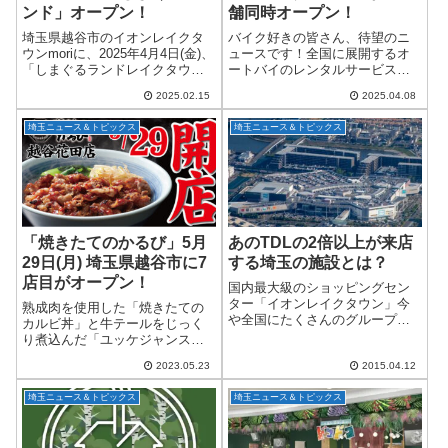
ンド」オープン！
舗同時オープン！
埼玉県越谷市のイオンレイクタ
バイク好きの皆さん、待望のニ
ウンmoriに、2025年4月4日(金)、
ュースです！全国に展開するオ
「しまぐるランドレイクタウン
ートバイのレンタルサービス
mori」がオープンします！全国
「レンタル819」が、なんと2025
2025.02.15
2025.04.08
で大人気の赤ちゃん絵本『しま
年4月に関東エリアで6店舗を一
しまぐるぐる』をテーマにし
挙にオープン。そのうち4店舗が
埼玉ニュース＆トピックス
埼玉ニュース＆トピックス
た、0～3歳未満のお子さま専用
埼玉県に登場するという、ライ
の...
ダーにとっ...
「焼きたてのかるび」5月
あのTDLの2倍以上が来店
29日(月) 埼玉県越谷市に7
する埼玉の施設とは？
店目がオープン！
国内最大級のショッピングセン
ター「イオンレイクタウン」今
熟成肉を使用した「焼きたての
や全国にたくさんのグループ店
カルビ丼」と牛テールをじっく
舗を持つイオンショッピングセ
り煮込んだ「ユッケジャンスー
ンター。その中でも埼玉県越谷
プ」の専門店『焼きたてのかる
市に構える「イオンレイクタウ
2023.05.23
2015.04.12
び』７号店を、2023年5月29日
ン」は国内最大級のショッピン
(月)に埼玉県越谷市にオープンい
グセンターと言われて...
埼玉ニュース＆トピックス
埼玉ニュース＆トピックス
たします。７号店『焼きたての
かるび 越...