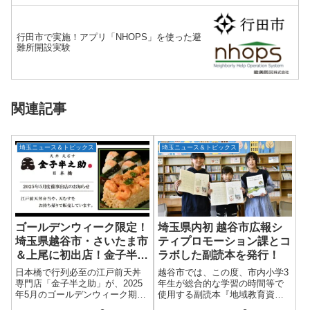
行田市で実施！アプリ「NHOPS」を使った避
難所開設実験
関連記事
埼玉ニュース＆トピックス
埼玉ニュース＆トピックス
ゴールデンウィーク限定！
埼玉県内初 越谷市広報シ
埼玉県越谷市・さいたま市
ティプロモーション課とコ
＆上尾に初出店！金子半之
ラボした副読本を発行！
助天丼＆天むす催事
日本橋で行列必至の江戸前天丼
越谷市では、この度、市内小学3
専門店「金子半之助」が、2025
年生が総合的な学習の時間等で
年5月のゴールデンウィーク期間
使用する副読本『地域教育資料
中、埼玉県越谷市の「新越谷
「越谷のすてき」（環境教育資