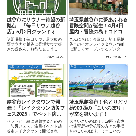
越谷市にサウナー待望の新
埼玉県越谷市に夢あふれる
拠点！「毎日サウナ越谷
冒険空間が誕生！4月4日
店」5月2日グランドオー
屋内・冒険の島ドコドコ
プン
話題沸騰！毎日サウナ最大級の
こんにちは！今回は、埼玉県越
薪サウナが越谷に登場サウナ好
谷市のイオンレイクタウンmori
きの皆さん、お待たせしまし
に新しくオープンするデジタル
た！群馬・前橋本店、東京・八
プレイグラウンド「屋内・冒険
2025.04.23
2025.02.07
王子店に続く「毎日サウナ」グ
の島 ドコドコ イオンレイクタウ
ループの第3号店が、いよいよ埼
ンmori」をご紹介します。バン
埼玉ニュース＆トピックス
埼玉ニュース＆トピックス
玉県越谷市にオープンします。
ダイナムコアミューズメントが
その名も「毎日サウナ...
手がける...
越谷市レイクタウンで開
埼玉県越谷市！色とりどり
催！「レイクタウン防災フ
約900匹の「こいのぼり」
ェス2025」でペット防災
が空を舞います！
の重要性を体験しよう
ペットと一緒に避難するための
大きいこいのぼり：19匹（市内
「防災フェス」注目イベント越
の保育所や学校等の方々の手描
谷市レイクタウンで開催される
きのこいのぼり）ミニこいのぼ
「レイクタウン防災フェス
り：約900匹・場所不動橋・相模