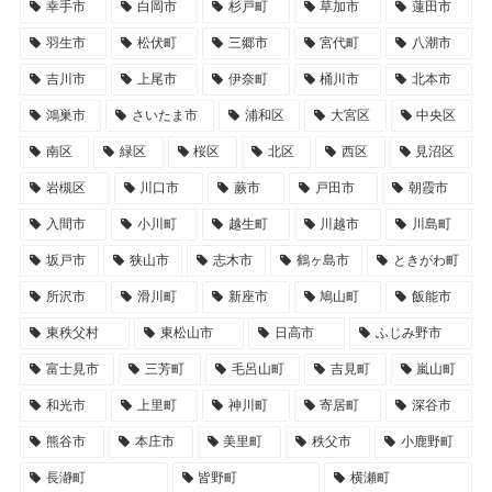
幸手市
白岡市
杉戸町
草加市
蓮田市
羽生市
松伏町
三郷市
宮代町
八潮市
吉川市
上尾市
伊奈町
桶川市
北本市
鴻巣市
さいたま市
浦和区
大宮区
中央区
南区
緑区
桜区
北区
西区
見沼区
岩槻区
川口市
蕨市
戸田市
朝霞市
入間市
小川町
越生町
川越市
川島町
坂戸市
狭山市
志木市
鶴ヶ島市
ときがわ町
所沢市
滑川町
新座市
鳩山町
飯能市
東秩父村
東松山市
日高市
ふじみ野市
富士見市
三芳町
毛呂山町
吉見町
嵐山町
和光市
上里町
神川町
寄居町
深谷市
熊谷市
本庄市
美里町
秩父市
小鹿野町
長瀞町
皆野町
横瀬町