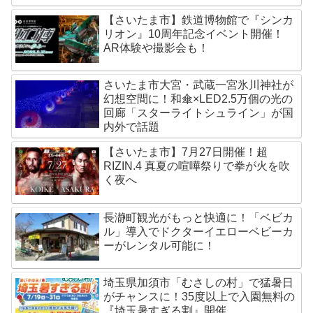
【さいたま市】鉄道博物館で『シンカ
リオン』10周年記念イベント開催！
AR体験や撮影会も！
さいたま市大宮・武蔵一宮氷川神社が
幻想空間に！和傘×LED2.5万個の光の
回廊「スターライトシュライン」が国
内外で話題
【さいたま市】7月27日開催！超
RIZIN.4 真夏の喧嘩祭りで拳が火を吹
く夜へ
長瀞町観光がもっと快適に！「ベビカ
ル」導入でドクターイエローベビーカ
ーがレンタル可能に！
埼玉県加須市「むさしの村」で猛暑日
がチャンスに！35度以上で入園無料の
『埼玉暑すぎる割』開催