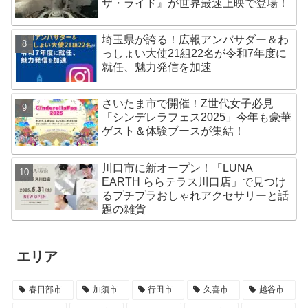
ザ・ライド』が世界最速上映で登場！
埼玉県が誇る！広報アンバサダー＆わ
っしょい大使21組22名が令和7年度に
就任、魅力発信を加速
さいたま市で開催！Z世代女子必見
「シンデレラフェス2025」今年も豪華
ゲスト＆体験ブースが集結！
川口市に新オープン！「LUNA
EARTH ららテラス川口店」で見つけ
るプチプラおしゃれアクセサリーと話
題の雑貨
エリア
春日部市
加須市
行田市
久喜市
越谷市