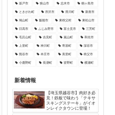
坂戸市
狭山市
志木市
鶴ヶ島市
ときがわ町
所沢市
滑川町
新座市
鳩山町
飯能市
東秩父村
東松山市
日高市
ふじみ野市
富士見市
三芳町
毛呂山町
吉見町
嵐山町
和光市
上里町
神川町
寄居町
深谷市
熊谷市
本庄市
美里町
秩父市
小鹿野町
長瀞町
皆野町
横瀬町
新着情報
【埼玉県越谷市】肉好き必
見！鉄板で味わう「テキサ
スキングステーキ」がイオ
ンレイクタウンに登場！