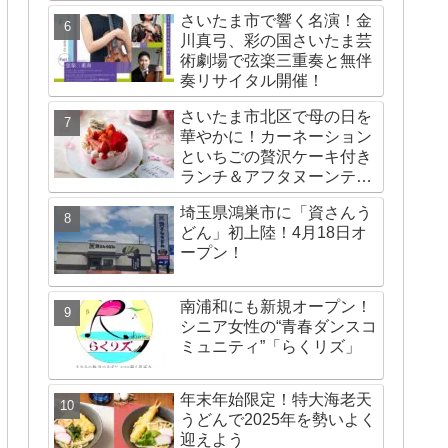
さいたま市で響く名演！金
川真弓、彩の国さいたま芸
術劇場で弦楽三重奏と無伴
奏リサイタル開催！
さいたま市北区で母の日を
華やかに！カーネーション
といちごの贅沢ケーキ付き
ランチ＆アフタヌーンティ
ー
埼玉県鴻巣市に「資さんう
どん」初上陸！4月18日オ
ープン！
南浦和にも新規オープン！
シニア女性の“青春ダンスコ
ミュニティ”「らくリズ」
年末年始限定！特大海老天
うどんで2025年を勢いよく
迎えよう