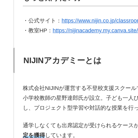
・公式サイト：
https://www.nijin.co.jp/classro
・教室HP：
https://nijinacademy.my.canva.sit
NIJINアカデミーとは
株式会社NIJINが運営する不登校支援スクール
小学校教師の星野達郎氏が設立。子ども一人
し、プロジェクト型学習や対話的な授業を行
通学しなくても出席認定が受けられるケースが多
定を獲得
しています。