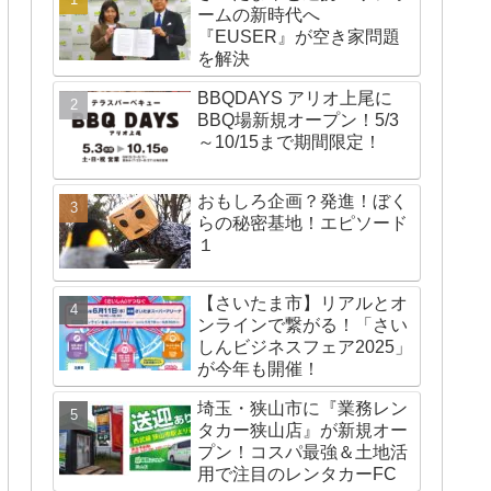
ームの新時代へ
『EUSER』が空き家問題
を解決
BBQDAYS アリオ上尾に
BBQ場新規オープン！5/3
～10/15まで期間限定！
おもしろ企画？発進！ぼく
らの秘密基地！エピソード
１
【さいたま市】リアルとオ
ンラインで繋がる！「さい
しんビジネスフェア2025」
が今年も開催！
埼玉・狭山市に『業務レン
タカー狭山店』が新規オー
プン！コスパ最強＆土地活
用で注目のレンタカーFC