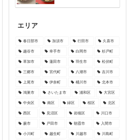
エリア
春日部市
加須市
行田市
久喜市
越谷市
幸手市
白岡市
杉戸町
草加市
蓮田市
羽生市
松伏町
三郷市
宮代町
八潮市
吉川市
上尾市
伊奈町
桶川市
北本市
鴻巣市
さいたま市
浦和区
大宮区
中央区
南区
緑区
桜区
北区
西区
見沼区
岩槻区
川口市
蕨市
戸田市
朝霞市
入間市
小川町
越生町
川越市
川島町