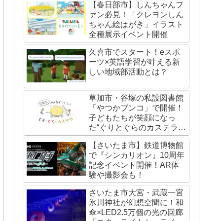
【春日部市】しんちゃんフ
ァン必見！「クレヨンしん
ちゃん絵はがき」イラスト
全種展示イベント開催
久喜市でスタート！eスポ
ーツ×英語学習が叶える新
しい地域部活動とは？
草加市・谷塚の私設図書館
「やつかブンコ」で開催！
子どもたちが笑顔になっ
た“ぐりとぐらのカステライ
ベント”レポート
【さいたま市】鉄道博物館
で『シンカリオン』10周年
記念イベント開催！AR体
験や撮影会も！
さいたま市大宮・武蔵一宮
氷川神社が幻想空間に！和
傘×LED2.5万個の光の回廊