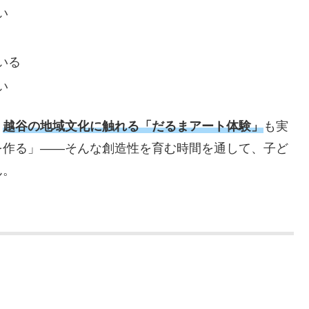
い
いる
い
、
越谷の地域文化に触れる「だるまアート体験」
も実
を作る」――そんな創造性を育む時間を通して、子ど
ん。