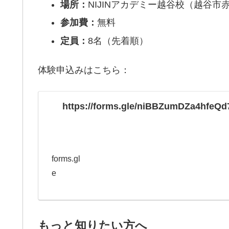
場所：
NIJINアカデミー越谷校（越谷市赤
参加費：
無料
定員：
8名（先着順）
体験申込みはこちら：
https://forms.gle/niBBZumDZa4hfeQd
forms.gl
e
もっと知りたい方へ