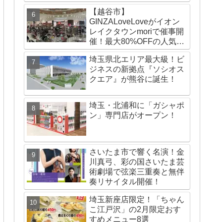
【越谷市】
GINZALoveLoveがイオン
レイクタウンmoriで催事開
催！最大80%OFFの人気ブ
ランドが勢ぞろい！
埼玉県北エリア最大級！ビ
ジネスの新拠点『ソシオス
クエア』が熊谷に誕生！
埼玉・北浦和に「ガシャポ
ン」専門店がオープン！
さいたま市で響く名演！金
川真弓、彩の国さいたま芸
術劇場で弦楽三重奏と無伴
奏リサイタル開催！
埼玉新座店限定！「ちゃん
こ江戸沢」の2月限定おす
すめメニュー8選