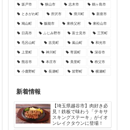
坂戸市
狭山市
志木市
鶴ヶ島市
ときがわ町
所沢市
滑川町
新座市
鳩山町
飯能市
東秩父村
東松山市
日高市
ふじみ野市
富士見市
三芳町
毛呂山町
吉見町
嵐山町
和光市
上里町
神川町
寄居町
深谷市
熊谷市
本庄市
美里町
秩父市
小鹿野町
長瀞町
皆野町
横瀬町
新着情報
【埼玉県越谷市】肉好き必
見！鉄板で味わう「テキサ
スキングステーキ」がイオ
ンレイクタウンに登場！