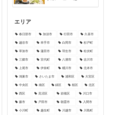
エリア
春日部市
加須市
行田市
久喜市
越谷市
幸手市
白岡市
杉戸町
草加市
蓮田市
羽生市
松伏町
三郷市
宮代町
八潮市
吉川市
上尾市
伊奈町
桶川市
北本市
鴻巣市
さいたま市
浦和区
大宮区
中央区
南区
緑区
桜区
北区
西区
見沼区
岩槻区
川口市
蕨市
戸田市
朝霞市
入間市
小川町
越生町
川越市
川島町