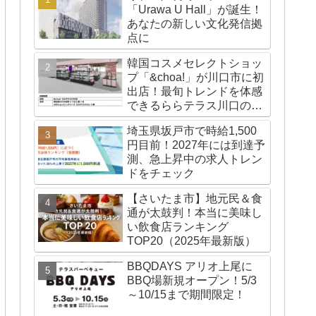
「Urawa U Hall」が誕生！
あなたの新しい文化発信拠
点に
韓国コスメセレクトショッ
プ「&choa!」が川口市に初
出店！最旬トレンドを体感
できるららテラス川口の注
目スポット
埼玉県坂戸市で時給1,500
円目前！2027年には到達予
測、急上昇中の求人トレン
ドをチェック
【さいたま市】地元民＆食
通が太鼓判！本当に美味し
い飲食店ランキング
TOP20（2025年最新版）
BBQDAYS アリオ上尾に
BBQ場新規オープン！5/3
～10/15まで期間限定！