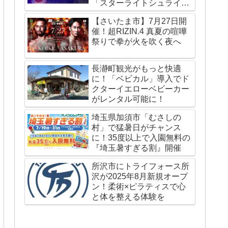
「スターライトシュライ
ン」が国内外で話題
【さいたま市】7月27日開
催！超RIZIN.4 真夏の喧嘩
祭りで拳が火を吹く夜へ
長瀞町観光がもっと快適
に！「ベビカル」導入でド
クターイエローベビーカー
がレンタル可能に！
埼玉県加須市「むさしの
村」で猛暑日がチャンス
に！35度以上で入園無料の
『埼玉暑すぎる割』開催
所沢市にトライフォース所
沢が2025年8月新規オープ
ン！柔術×ピラティスで心
と体を整える体験を