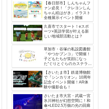
【春日部市】しんちゃんフ
ァン必見！「クレヨンしん
ちゃん絵はがき」イラスト
全種展示イベント開催
久喜市でスタート！eスポ
ーツ×英語学習が叶える新
しい地域部活動とは？
草加市・谷塚の私設図書館
「やつかブンコ」で開催！
子どもたちが笑顔になっ
た“ぐりとぐらのカステライ
ベント”レポート
【さいたま市】鉄道博物館
で『シンカリオン』10周年
記念イベント開催！AR体
験や撮影会も！
さいたま市大宮・武蔵一宮
氷川神社が幻想空間に！和
傘×LED2.5万個の光の回廊