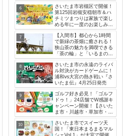
展者募集中！
さいたま市岩槻区で開催！
第125回岩槻安穏朝市＆ハ
チミツまつりは家族で楽し
める年に一度のお楽しみイ
ベント！
【入間市】都心から1時間
で新緑の茶畑に癒される！
狭山茶の魅力を満喫できる
「茶の輪」と「いるまの
沼」体験が大人気
さいたま市の永遠のライバ
ル対決がカードゲームに！
浦和vs大宮の熱き戦い『さ
いたま伝』4月25日発売
ゴルフ好き必見！「ゴルフ
ドゥ！」24店舗でW感謝キ
ャンペーン開催！【さいた
ま市・川越市・草加市・深
谷市】
さいたま市でスイーツ天
国！「東日本まるまるマル
シェVol.1」が大宮で開催