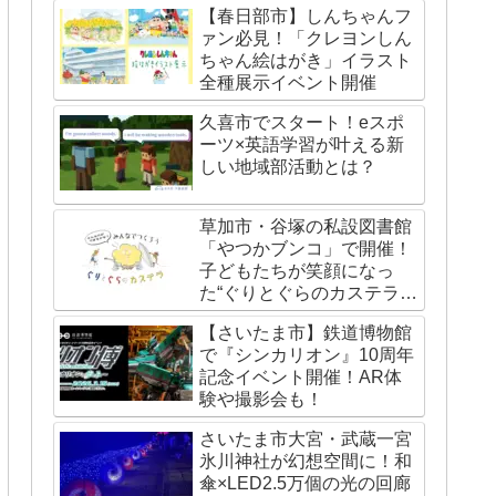
【春日部市】しんちゃんフ
ァン必見！「クレヨンしん
ちゃん絵はがき」イラスト
全種展示イベント開催
久喜市でスタート！eスポ
ーツ×英語学習が叶える新
しい地域部活動とは？
草加市・谷塚の私設図書館
「やつかブンコ」で開催！
子どもたちが笑顔になっ
た“ぐりとぐらのカステライ
ベント”レポート
【さいたま市】鉄道博物館
で『シンカリオン』10周年
記念イベント開催！AR体
験や撮影会も！
さいたま市大宮・武蔵一宮
氷川神社が幻想空間に！和
傘×LED2.5万個の光の回廊