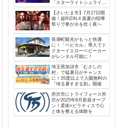
「スターライトシュライ
ン」が国内外で話題
【さいたま市】7月27日開
催！超RIZIN.4 真夏の喧嘩
祭りで拳が火を吹く夜へ
長瀞町観光がもっと快適
に！「ベビカル」導入でド
クターイエローベビーカー
がレンタル可能に！
埼玉県加須市「むさしの
村」で猛暑日がチャンス
に！35度以上で入園無料の
『埼玉暑すぎる割』開催
所沢市にトライフォース所
沢が2025年8月新規オープ
ン！柔術×ピラティスで心
と体を整える体験を