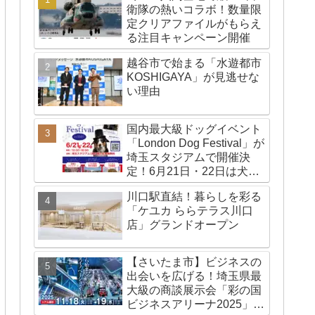
衛隊の熱いコラボ！数量限
定クリアファイルがもらえ
る注目キャンペーン開催
越谷市で始まる「水遊都市
KOSHIGAYA」が見逃せな
い理由
国内最大級ドッグイベント
「London Dog Festival」が
埼玉スタジアムで開催決
定！6月21日・22日は犬と
人が主役のロンドンスタイ
川口駅直結！暮らしを彩る
ルフェスへ
「ケユカ ららテラス川口
店」グランドオープン
【さいたま市】ビジネスの
出会いを広げる！埼玉県最
大級の商談展示会「彩の国
ビジネスアリーナ2025」出