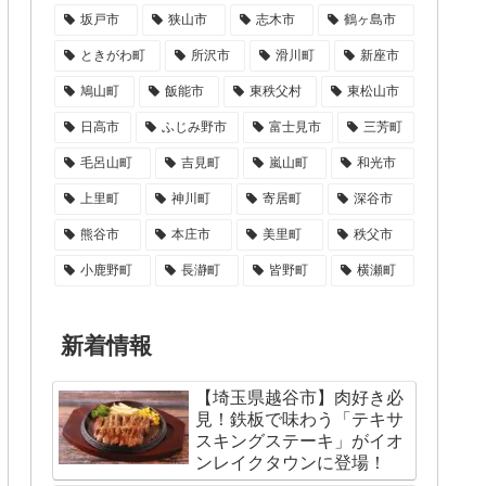
坂戸市
狭山市
志木市
鶴ヶ島市
ときがわ町
所沢市
滑川町
新座市
鳩山町
飯能市
東秩父村
東松山市
日高市
ふじみ野市
富士見市
三芳町
毛呂山町
吉見町
嵐山町
和光市
上里町
神川町
寄居町
深谷市
熊谷市
本庄市
美里町
秩父市
小鹿野町
長瀞町
皆野町
横瀬町
新着情報
【埼玉県越谷市】肉好き必
見！鉄板で味わう「テキサ
スキングステーキ」がイオ
ンレイクタウンに登場！