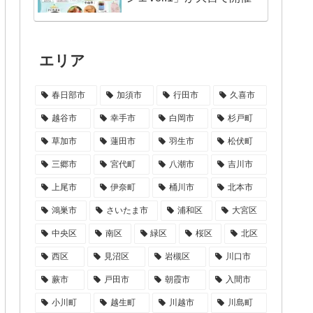
エリア
春日部市
加須市
行田市
久喜市
越谷市
幸手市
白岡市
杉戸町
草加市
蓮田市
羽生市
松伏町
三郷市
宮代町
八潮市
吉川市
上尾市
伊奈町
桶川市
北本市
鴻巣市
さいたま市
浦和区
大宮区
中央区
南区
緑区
桜区
北区
西区
見沼区
岩槻区
川口市
蕨市
戸田市
朝霞市
入間市
小川町
越生町
川越市
川島町