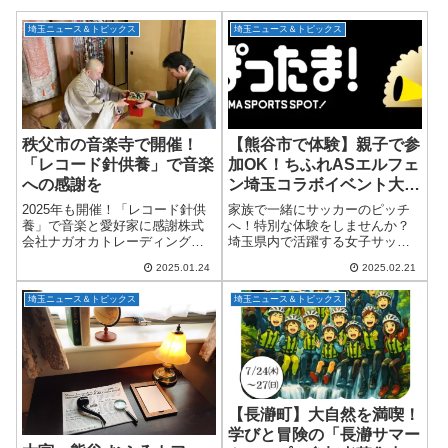
埼玉ニュース＆トピックス
埼玉ニュース＆トピックス
秩父市の音楽寺で開催！
【熊谷市で体験】親子で参
「レコード針供養」で音楽
加OK！ちふれASエルフェ
への感謝を
ン埼玉コラボイベント大集
合ワクワク企画！
2025年も開催！「レコード針供
家族で一緒にサッカーのピッチ
養」で音楽と愛好家に感謝株式
へ！特別な体験をしませんか？
会社ナガオカトレーディング
埼玉県内で活躍する女子サッカ
は、2025年3月10日（月）に埼玉
ーチーム・ちふれASエルフェン
2025.01.24
2025.02.21
県秩父市の音楽寺で「レコード
埼玉が、3月8日（土）に熊谷ス
針供養」を開催します。このイ
ポーツ文化公園陸上競技場で開
埼玉ニュース＆トピックス
埼玉ニュース＆トピックス
ベントは、「レコード針の日」
催するホームゲームで、なんと
（3月9日...
選手と一緒に入場...
【長瀞町】大自然を満喫！
学びと冒険の「長瀞サマー