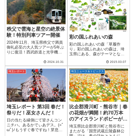
定番...
秩父で雲海と星空の絶景体
験！特別列車ツアー開催
彩の国ふれあいの森
2024年11月、埼玉県秩父で満員
彩の国ふれあいの森「草履作
御礼必至の大人気ツアーが5年ぶ
り」彩の国ふれあいの森は、埼
りに復活！西武鉄道と光学機器
玉県にある、森がテーマとなっ
メーカー・ビクセンがタッグを
た体験学習施設です。７つの森
組み、秋の秩父の魅力を余すと
2024.10.31
2015.03.07
のゾーンから構成されており、
ころなく楽しむ「絶景の雲海＆
「埼玉森林科学館」「宿泊施設
星空鑑賞ツアー」を開催しま
埼玉レポート
埼玉ニュース＆トピックス
こまどり荘」などの施設があ
す。選べる2つ...
り、約３０００ヘクタール...
埼玉レポート 第3回 春だ！
比企郡滑川町・熊谷市｜春
祭りだ！巫女さんだ！
の花畑が満開！約70万本
のアイスランドポピーが咲
日の当たる縁側にて皆さんコン
き誇る国営武蔵丘陵森林公
ニチハ。あるかでぃあデス。(=ﾟ
埼玉県比企郡滑川町と熊谷市に
ωﾟ)ﾉもうすぐ春ですね！芽息吹
園で春を満喫しよう
またがる「国営武蔵丘陵森林公
き風薫る季節ですよ！確定申告
園」では、春の訪れとともに色