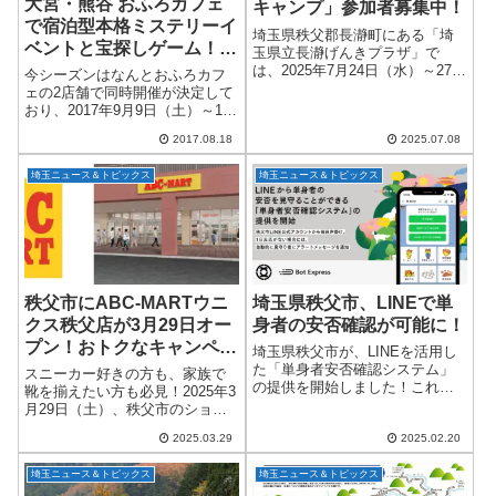
大宮・熊谷 おふろカフェ
キャンプ」参加者募集中！
で宿泊型本格ミステリーイ
埼玉県秩父郡長瀞町にある「埼
ベントと宝探しゲーム！ハ
玉県立長瀞げんきプラザ」で
ロウィン限定メニューも登
は、2025年7月24日（水）～27日
今シーズンはなんとおふろカフ
（土）の3泊4日で、子どもたち
場！
ェの2店舗で同時開催が決定して
が自ら考え行動する「問題解決
おり、2017年9月9日（土）～11
型自然体験イベント」『長瀞サ
月30日（木）までシリーズ第4段
マーキャンプ』を開催します！
2017.08.18
2025.07.08
となるおふろミステリー4「追憶
大自然の中...
の街角 ～狙われた探偵ルーム
埼玉ニュース＆トピックス
埼玉ニュース＆トピックス
～」が大宮にある「おふろcafé...
秩父市にABC-MARTウニ
埼玉県秩父市、LINEで単
クス秩父店が3月29日オー
身者の安否確認が可能に！
プン！おトクなキャンペー
埼玉県秩父市が、LINEを活用し
ンも見逃せない
た「単身者安否確認システム」
スニーカー好きの方も、家族で
の提供を開始しました！これ
靴を揃えたい方も必見！2025年3
は、単身者が毎日簡単に安否を
月29日（土）、秩父市のショッ
報告し、万が一反応がない場合
ピングモール「ウニクス秩父」
には家族や見守り者へ自動で通
2025.03.29
2025.02.20
の1Fフロアに、あの人気シュー
知が送られる便利なシステムで
ズショップ「ABC-MART」が新
す。LINEから簡...
埼玉ニュース＆トピックス
埼玉ニュース＆トピックス
たにグランドオープンします。