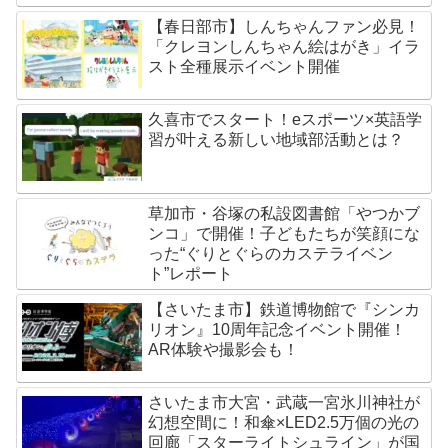
【春日部市】しんちゃんファン必見！
「クレヨンしんちゃん絵はがき」イラ
スト全種展示イベント開催
久喜市でスタート！eスポーツ×英語学
習が叶える新しい地域部活動とは？
草加市・谷塚の私設図書館「やつかブ
ンコ」で開催！子どもたちが笑顔にな
った“ぐりとぐらのカステライベン
ト”レポート
【さいたま市】鉄道博物館で『シンカ
リオン』10周年記念イベント開催！
AR体験や撮影会も！
さいたま市大宮・武蔵一宮氷川神社が
幻想空間に！和傘×LED2.5万個の光の
回廊「スターライトシュライン」が国