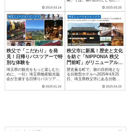
の時期ですよ！（……やっべぇ
とりどりの花々が次々と咲き始
すっかり忘れてた……）ま、ま
2014.03.14
2025.03.25
めます。特に注目なのが、4月上
あそれは置いといて。いや置い
旬から下旬にかけて見頃を迎え
といちゃマズ...
埼玉ニュース＆トピックス
埼玉ニュース＆トピックス
る約70万本の「アイスランドポ
ピー」！東京ドー...
秩父で「こだわり」を発
秩父市に新風！歴史と文化
見！日帰りバスツアーで特
を紡ぐ「NIPPONIA 秩父
別な体験を
門前町」がリニューアルオ
ープン
埼玉県の観光をもっと楽しむた
歴史薫る町で、旅の目的地とな
めに、一社）埼玉県物産観光協
る分散型ホテルへ2025年4月25
会が主催する日帰りバスツアー
日、埼玉県秩父市にある分散型
『ジオパークガイドが同行！ち
ホテル「NIPPONIA 秩父 門前
2025.01.24
2025.04.25
ちぶKODAWARIスポットめぐ
町」が、バリューマネジメント
り』が注目を集めています。こ
株式会社による運営のもとリニ
のツアーでは、秩父の自然、歴
ューアルオープンしました。こ
史、文化に触れな...
のホテ...