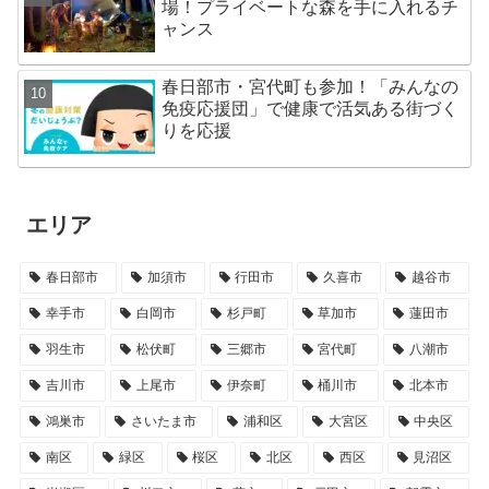
場！プライベートな森を手に入れるチ
ャンス
春日部市・宮代町も参加！「みんなの
免疫応援団」で健康で活気ある街づく
りを応援
エリア
春日部市
加須市
行田市
久喜市
越谷市
幸手市
白岡市
杉戸町
草加市
蓮田市
羽生市
松伏町
三郷市
宮代町
八潮市
吉川市
上尾市
伊奈町
桶川市
北本市
鴻巣市
さいたま市
浦和区
大宮区
中央区
南区
緑区
桜区
北区
西区
見沼区