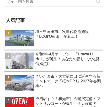
人気記事
埼玉県蓮田市に次世代物流施設
「LOGI’Q蓮田」が着工！
令和9年4月オープン！「Urawa U
Hall」が誕生！あなたの新しい文化発
信拠点に
さいたま市・大宮駅西口に誕生する新
ランドマーク「桜木PPJ」2027年春開
業へ！
成増駅すぐ！和光市に冷暖房完備のフ
ットサルコートが誕生、全天候型の