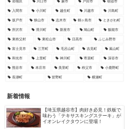
岩槻区
川口市
蕨市
戸田市
朝霞市
入間市
小川町
越生町
川越市
川島町
坂戸市
狭山市
志木市
鶴ヶ島市
ときがわ町
所沢市
滑川町
新座市
鳩山町
飯能市
東秩父村
東松山市
日高市
ふじみ野市
富士見市
三芳町
毛呂山町
吉見町
嵐山町
和光市
上里町
神川町
寄居町
深谷市
熊谷市
本庄市
美里町
秩父市
小鹿野町
長瀞町
皆野町
横瀬町
新着情報
【埼玉県越谷市】肉好き必見！鉄板で
味わう「テキサスキングステーキ」が
イオンレイクタウンに登場！