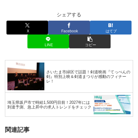
シェアする
X
Facebook
はてブ
LINE
コピー
さいたま市緑区で話題！剣道映画『てっぺんの
剣』特別上映＆剣道まつりが感動のフィナー
レ！
埼玉県坂戸市で時給1,500円目前！2027年には
到達予測、急上昇中の求人トレンドをチェック
関連記事