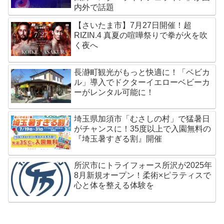
内外で話題
【さいたま市】7月27日開催！超
RIZIN.4 真夏の喧嘩祭りで拳が火を吹
く夜へ
長瀞町観光がもっと快適に！「ベビカ
ル」導入でドクターイエローベビーカ
ーがレンタル可能に！
埼玉県加須市「むさしの村」で猛暑日
がチャンスに！35度以上で入園無料の
『埼玉暑すぎる割』開催
所沢市にトライフォース所沢が2025年
8月新規オープン！柔術×ピラティスで
心と体を整える体験を