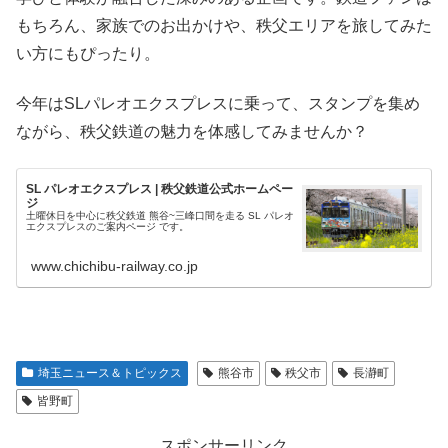
もちろん、家族でのお出かけや、秩父エリアを旅してみた
い方にもぴったり。
今年はSLパレオエクスプレスに乗って、スタンプを集め
ながら、秩父鉄道の魅力を体感してみませんか？
SL パレオエクスプレス | 秩父鉄道公式ホームペー
ジ
土曜休日を中心に秩父鉄道 熊谷~三峰口間を走る SL パレオ
エクスプレスのご案内ページ です。
www.chichibu-railway.co.jp
埼玉ニュース＆トピックス
熊谷市
秩父市
長瀞町
皆野町
スポンサーリンク