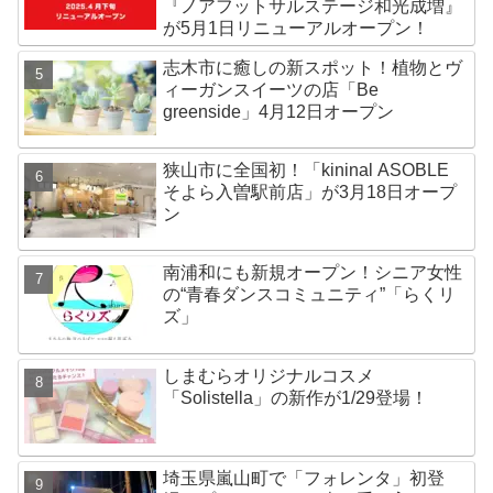
『ノアフットサルステージ和光成増』
が5月1日リニューアルオープン！
志木市に癒しの新スポット！植物とヴ
ィーガンスイーツの店「Be
greenside」4月12日オープン
狭山市に全国初！「kininal ASOBLE
そよら入曽駅前店」が3月18日オープ
ン
南浦和にも新規オープン！シニア女性
の“青春ダンスコミュニティ”「らくリ
ズ」
しまむらオリジナルコスメ
「Solistella」の新作が1/29登場！
埼玉県嵐山町で「フォレンタ」初登