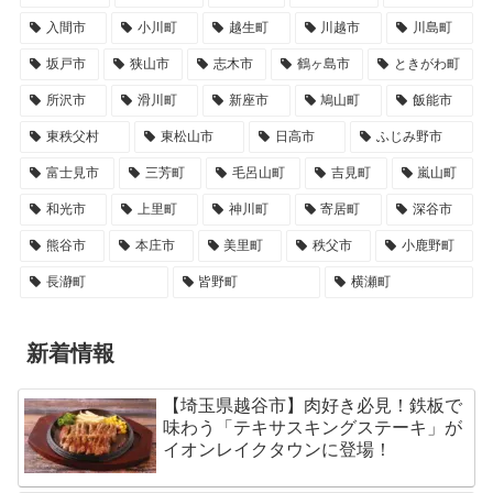
入間市
小川町
越生町
川越市
川島町
坂戸市
狭山市
志木市
鶴ヶ島市
ときがわ町
所沢市
滑川町
新座市
鳩山町
飯能市
東秩父村
東松山市
日高市
ふじみ野市
富士見市
三芳町
毛呂山町
吉見町
嵐山町
和光市
上里町
神川町
寄居町
深谷市
熊谷市
本庄市
美里町
秩父市
小鹿野町
長瀞町
皆野町
横瀬町
新着情報
【埼玉県越谷市】肉好き必見！鉄板で
味わう「テキサスキングステーキ」が
イオンレイクタウンに登場！