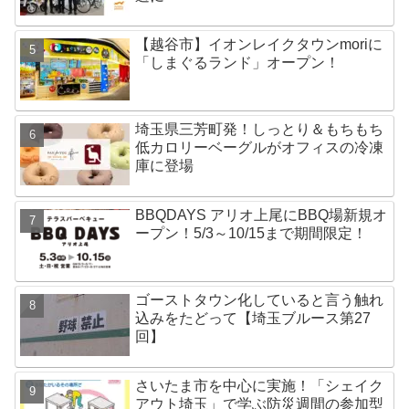
【越谷市】イオンレイクタウンmoriに
「しまぐるランド」オープン！
埼玉県三芳町発！しっとり＆もちもち
低カロリーベーグルがオフィスの冷凍
庫に登場
BBQDAYS アリオ上尾にBBQ場新規オ
ープン！5/3～10/15まで期間限定！
ゴーストタウン化していると言う触れ
込みをたどって【埼玉ブルース第27
回】
さいたま市を中心に実施！「シェイク
アウト埼玉」で学ぶ防災週間の参加型