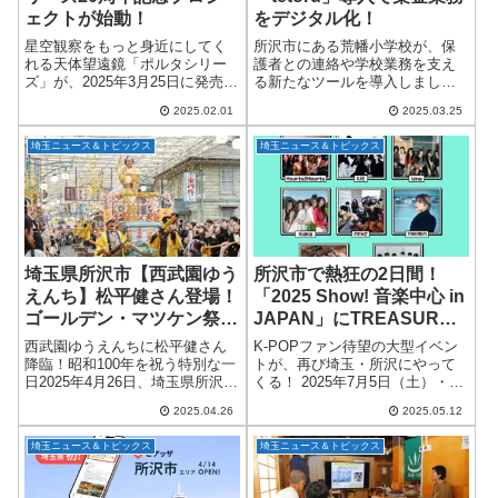
ェクトが始動！
をデジタル化！
星空観察をもっと身近にしてく
所沢市にある荒幡小学校が、保
れる天体望遠鏡「ポルタシリー
護者との連絡や学校業務を支え
ズ」が、2025年3月25日に発売20
る新たなツールを導入しまし
周年を迎えます！これを記念し
た！その名も「tetoru（テト
2025.02.01
2025.03.25
て、埼玉県所沢市に本社を構え
ル）」という保護者向け連絡サ
る株式会社ビクセンが「ポルタ
ービス。今回、新たに追加され
埼玉ニュース＆トピックス
埼玉ニュース＆トピックス
20周年プロジェクト」を始動。
た集金機能を活用し、学校の集
長年愛さ...
金業務が一気にデジ...
埼玉県所沢市【西武園ゆう
所沢市で熱狂の2日間！
えんち】松平健さん登場！
「2025 Show! 音楽中心 in
ゴールデン・マツケン祭で
JAPAN」にTREASURE
昭和100年大祭典開幕！
とZEROBASEONEが出演
西武園ゆうえんちに松平健さん
K-POPファン待望の大型イベン
決定！
降臨！昭和100年を祝う特別な一
トが、再び埼玉・所沢にやって
日2025年4月26日、埼玉県所沢市
くる！ 2025年7月5日（土）・6
の西武園ゆうえんちにて、「昭
日（日）の2日間、ベルーナドー
2025.04.26
2025.05.12
和100年大祭典」の開幕を記念す
ムで開催される『2025 Show! 音
る特別イベント「ゴールデン・
楽中心 in JAPAN』に、新たに
埼玉ニュース＆トピックス
埼玉ニュース＆トピックス
マツケン祭（サンバ）」が盛大
TREASUR...
に開...