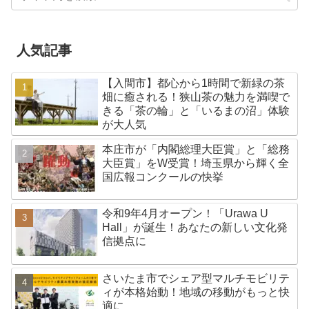
人気記事
【入間市】都心から1時間で新緑の茶
畑に癒される！狭山茶の魅力を満喫で
きる「茶の輪」と「いるまの沼」体験
が大人気
本庄市が「内閣総理大臣賞」と「総務
大臣賞」をW受賞！埼玉県から輝く全
国広報コンクールの快挙
令和9年4月オープン！「Urawa U
Hall」が誕生！あなたの新しい文化発
信拠点に
さいたま市でシェア型マルチモビリテ
ィが本格始動！地域の移動がもっと快
適に