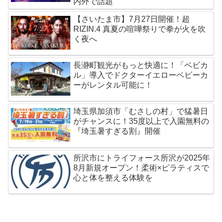
内外で話題
【さいたま市】7月27日開催！超
RIZIN.4 真夏の喧嘩祭りで拳が火を吹
く夜へ
長瀞町観光がもっと快適に！「ベビカ
ル」導入でドクターイエローベビーカ
ーがレンタル可能に！
埼玉県加須市「むさしの村」で猛暑日
がチャンスに！35度以上で入園無料の
『埼玉暑すぎる割』開催
所沢市にトライフォース所沢が2025年
8月新規オープン！柔術×ピラティスで
心と体を整える体験を