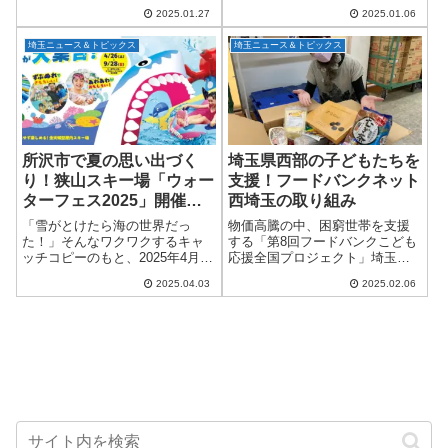
に日本初上陸！2025年3月7日(金)
う、まっすー！〜」が2025年1月
2025.01.27
2025.01.06
から3月9日(日)にかけて埼玉・愛
27日（月）に所沢市民文化セン
知・大阪でツアーを開催しま
ターミュー...
埼玉ニュース＆トピックス
埼玉ニュース＆トピックス
す。『Zeeba』のエネル...
所沢市で夏の思い出づく
埼玉県西部の子どもたちを
り！狭山スキー場「ウォー
支援！フードバンクネット
ターフェス2025」開催決
西埼玉の取り組み
定！
「雪がとけたら海の世界だっ
物価高騰の中、困窮世帯を支援
た！」そんなワクワクするキャ
する「第8回フードバンクこども
ッチコピーのもと、2025年4月26
応援全国プロジェクト」埼玉県
日（土）から9月28日（日）ま
西部で広域的な食糧支援を行う
2025.04.03
2025.02.06
で、所沢市にある狭山スキー場
NPO法人フードバンクネット西
で夏の恒例イベント『ウォータ
埼玉（所在地：埼玉県所沢市、
ーフェス』が開催されます！屋
代表：丸茂真依子）が、2024年
内スキー場と...
12月から...