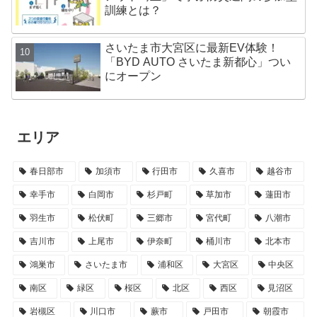
訓練とは？
さいたま市大宮区に最新EV体験！
「BYD AUTO さいたま新都心」つい
にオープン
エリア
春日部市
加須市
行田市
久喜市
越谷市
幸手市
白岡市
杉戸町
草加市
蓮田市
羽生市
松伏町
三郷市
宮代町
八潮市
吉川市
上尾市
伊奈町
桶川市
北本市
鴻巣市
さいたま市
浦和区
大宮区
中央区
南区
緑区
桜区
北区
西区
見沼区
岩槻区
川口市
蕨市
戸田市
朝霞市