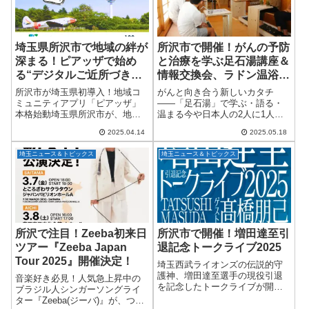
埼玉県所沢市で地域の絆が
所沢市で開催！がんの予防
深まる！ピアッザで始め
と治療を学ぶ足石湯講座＆
る“デジタルご近所づきあ
情報交換会、ラドン温浴で
い”
健康アップしよう
所沢市が埼玉県初導入！地域コ
がんと向き合う新しいカタチ
ミュニティアプリ「ピアッザ」
——「足石湯」で学ぶ・語る・
本格始動埼玉県所沢市が、地域
温まる今や日本人の2人に1人が
のつながりを深めるための新た
罹患すると言われる「がん」。
2025.04.14
2025.05.18
な一手として、地域コミュニテ
それだけに、がんについて知っ
ィアプリ「ピアッザ」を導入！
ておくこと、そしてもしもの時
埼玉ニュース＆トピックス
埼玉ニュース＆トピックス
2025年4月14日より、「所沢市エ
に備えておくことが、誰にとっ
リア」がピア...
ても大切な時代です。...
所沢で注目！Zeeba初来日
所沢市で開催！増田達至引
ツアー『Zeeba Japan
退記念トークライブ2025
Tour 2025』開催決定！
埼玉西武ライオンズの伝説的守
護神、増田達至選手の現役引退
音楽好き必見！人気急上昇中の
を記念したトークライブが開催
ブラジル人シンガーソングライ
されます！「増田達至引退記念
ター『Zeeba(ジーバ)』が、つい
トークライブ2025〜ありがと