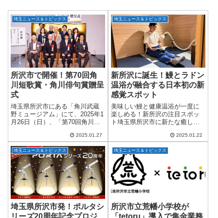
埼玉ニュース＆トピックス
埼玉ニュース＆トピックス
所沢市で開催！第70回角
新所沢に誕生！鰻とラドン
川短歌賞・角川俳句賞贈呈
温浴が融合する日本初の新
式
感覚スポット
埼玉県所沢市にある「角川武蔵
美味しい鰻と健康温浴が一度に
野ミュージアム」にて、2025年1
楽しめる！新所沢の注目スポッ
月26日（日）、「第70回角川短
ト埼玉県所沢市に新たな癒しの
歌賞・角川俳句賞」の贈呈式が
場が誕生しました！2024年11
2025.01.27
2025.01.22
開催されました。この式典は公
月、「うなぎ屋 江戸名代亜門 新
益財団法人角川文化振興財団に
所沢店」の2階にオープンした
埼玉ニュース＆トピックス
埼玉ニュース＆トピックス
よって行われ、俳句・短歌界の
「ラドン温浴 新所沢店」は、日
新人登竜門...
本初の鰻と...
埼玉県所沢市発！ポルタシ
所沢市立荒幡小学校が
リーズ20周年記念プロジ
「tetoru」導入で集金業務