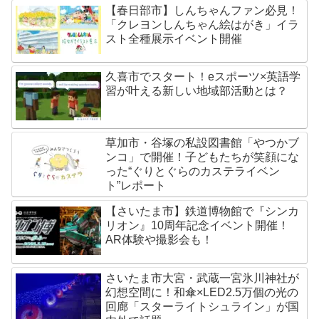
【春日部市】しんちゃんファン必見！
「クレヨンしんちゃん絵はがき」イラ
スト全種展示イベント開催
久喜市でスタート！eスポーツ×英語学
習が叶える新しい地域部活動とは？
草加市・谷塚の私設図書館「やつかブ
ンコ」で開催！子どもたちが笑顔にな
った“ぐりとぐらのカステライベン
ト”レポート
【さいたま市】鉄道博物館で『シンカ
リオン』10周年記念イベント開催！
AR体験や撮影会も！
さいたま市大宮・武蔵一宮氷川神社が
幻想空間に！和傘×LED2.5万個の光の
回廊「スターライトシュライン」が国