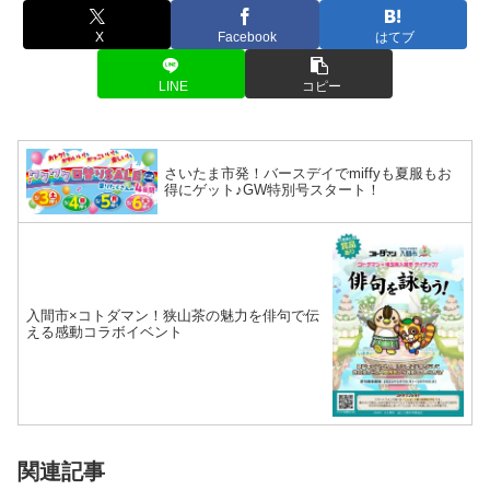
X
Facebook
はてブ
LINE
コピー
さいたま市発！バースデイでmiffyも夏服もお
得にゲット♪GW特別号スタート！
入間市×コトダマン！狭山茶の魅力を俳句で伝
える感動コラボイベント
関連記事