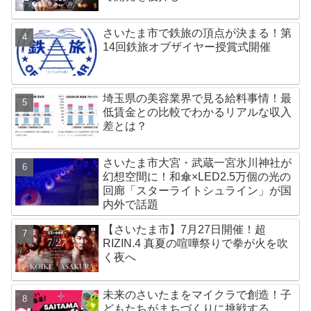
さいたま市で鉄旅の頂点が決まる！第
14回鉄旅オブザイヤー授賞式開催
埼玉県の美容業界で見る給料事情！最
低賃金との比較でわかるリアルな収入
差とは？
さいたま市大宮・武蔵一宮氷川神社が
幻想空間に！和傘×LED2.5万個の光の
回廊「スターライトシュライン」が国
内外で話題
【さいたま市】7月27日開催！超
RIZIN.4 真夏の喧嘩祭りで拳が火を吹
く夜へ
未来のさいたまをマイクラで創造！子
どもたちがまちづくりに挑戦する