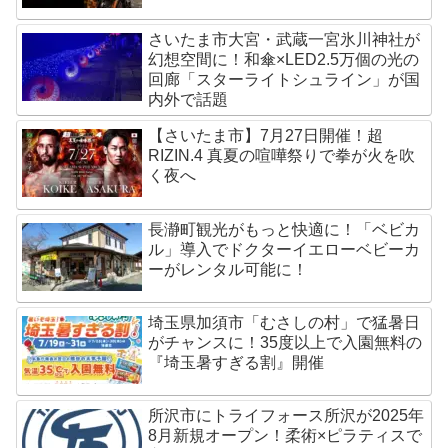
さいたま市大宮・武蔵一宮氷川神社が
幻想空間に！和傘×LED2.5万個の光の
回廊「スターライトシュライン」が国
内外で話題
【さいたま市】7月27日開催！超
RIZIN.4 真夏の喧嘩祭りで拳が火を吹
く夜へ
長瀞町観光がもっと快適に！「ベビカ
ル」導入でドクターイエローベビーカ
ーがレンタル可能に！
埼玉県加須市「むさしの村」で猛暑日
がチャンスに！35度以上で入園無料の
『埼玉暑すぎる割』開催
所沢市にトライフォース所沢が2025年
8月新規オープン！柔術×ピラティスで