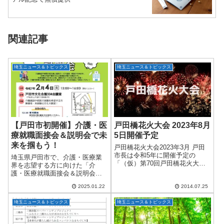
関連記事
埼玉ニュース＆トピックス
埼玉ニュース＆トピックス
【戸田市初開催】介護・医
戸田橋花火大会 2023年8月
療就職面接会＆説明会で未
5日開催予定
来を掴もう！
戸田橋花火大会2023年3月 戸田
市長は令和5年に開催予定の
埼玉県戸田市で、介護・医療業
「（仮）第70回戸田橋花火大
界を志望する方に向けた「介
会」について、8月5日（土）の
護・医療就職面接会＆説明会」
開催に向け、同時開催している
が初開催されます！このイベン
「いたばし花火大会」とともに
2025.01.22
2014.07.25
トは、業界の人手不足を解消
準備を進めているとしました。
し、幅広い世代の求職者と事業
戸田橋花火大会...
埼玉ニュース＆トピックス
埼玉ニュース＆トピックス
所をマッチングさせることを目
的としています。シニア世...