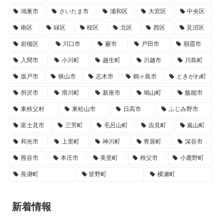
鴻巣市
さいたま市
浦和区
大宮区
中央区
南区
緑区
桜区
北区
西区
見沼区
岩槻区
川口市
蕨市
戸田市
朝霞市
入間市
小川町
越生町
川越市
川島町
坂戸市
狭山市
志木市
鶴ヶ島市
ときがわ町
所沢市
滑川町
新座市
鳩山町
飯能市
東秩父村
東松山市
日高市
ふじみ野市
富士見市
三芳町
毛呂山町
吉見町
嵐山町
和光市
上里町
神川町
寄居町
深谷市
熊谷市
本庄市
美里町
秩父市
小鹿野町
長瀞町
皆野町
横瀬町
新着情報