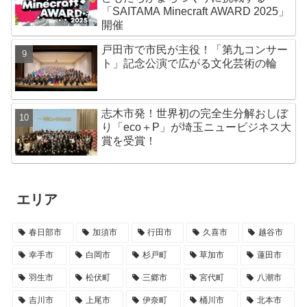
「SAITAMA Minecraft AWARD 2025」
開催
戸田市で市民が主役！「第九コンサー
ト」記念公演で広がる文化芸術の輪
志木市発！世界初の完全生分解おしぼ
り「eco＋P」が埼玉ニュービジネス大
賞を受賞！
エリア
春日部市
加須市
行田市
久喜市
越谷市
幸手市
白岡市
杉戸町
草加市
蓮田市
羽生市
松伏町
三郷市
宮代町
八潮市
吉川市
上尾市
伊奈町
桶川市
北本市