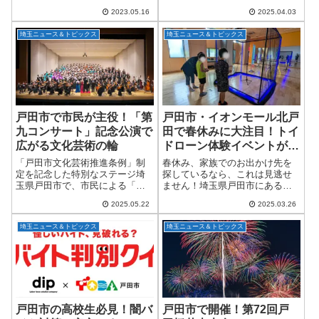
の販路拡大等の支援を行う「ふ
見かけたことはありませんか？
2023.05.16
2025.04.03
くしまみらいチャレンジプロジ
これは、国際興業株式会社が
ェクトは、5月20日(土)～21日
「バス運転士の採用活動PR」を
埼玉ニュース＆トピックス
埼玉ニュース＆トピックス
(日)にて開催される「ボートレー
目的にスタートさせた、ユニー
ス戸...
クなラッピングバスな...
戸田市で市民が主役！「第
戸田市・イオンモール北戸
九コンサート」記念公演で
田で春休みに大注目！トイ
広がる文化芸術の輪
ドローン体験イベントが3
月29・30日に開催！
「戸田市文化芸術推進条例」制
春休み、家族でのお出かけ先を
定を記念した特別なステージ埼
探しているなら、これは見逃せ
玉県戸田市で、市民による「第
ません！埼玉県戸田市にあるイ
九コンサート」が開催されま
オンモール北戸田で、2025年3月
2025.05.22
2025.03.26
す！このコンサートは、2025年
29日（土）・30日（日）の2日
に制定された「戸田市文化芸術
間、子どもから大人まで大人気
埼玉ニュース＆トピックス
埼玉ニュース＆トピックス
推進条例」を記念して企画され
の「トイドローン体験イベン
たもので、戸田市の...
ト」が開催さ...
戸田市の高校生必見！闇バ
戸田市で開催！第72回戸