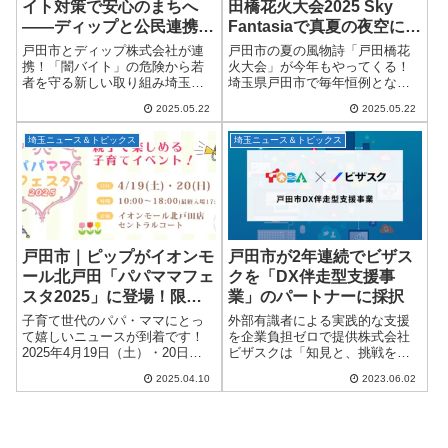
イト対策で安心のまちへ
田橋花火大会2025 Sky
――ディップと公民連携で
Fantasiaで真夏の夜空に感
「闇バイト判別クイズ」公
動を
戸田市とディップ株式会社が連
戸田市の夏の風物詩「戸田橋花
開
携！「闇バイト」の危険から若
火大会」が今年もやってくる！
者を守る新しい取り組み埼玉県
埼玉県戸田市で毎年恒例となっ
戸田市とディップ株式会社が手
ている「戸田橋花火大会」が、
2025.05.22
2025.05.22
を組み、高校生や若者が巻き込
2025年8月2日（土）に開催され
まれる「闇バイト」の被害防止
ます。今年で第72回を迎えるこ
埼玉ニュース＆トピックス
埼玉ニュース＆トピックス
に向けた新コンテンツ「闇バイ
の大会は、首都圏最大級の規模
ト判別クイズ」を20...
と美しいシン...
戸田市｜ピップがイオンモ
戸田市が2年連続でビザス
ール北戸田「パパママフェ
クを「DX伴走型支援事
スタ2025」に登場！限定
業」のパートナーに採択
試供品＆お得なクーポンも
子育て世代のパパ・ママにとっ
外部有識者による実践的な支援
♪
て嬉しいニュースが到着です！
を企業負担ゼロで提供株式会社
2025年4月19日（土）・20日
ビザスクは「知見と、挑戦をつ
（日）の2日間、埼玉県戸田市に
なぐ」をミッションに掲げ、国
2025.04.10
2023.06.02
あるイオンモール北戸田で開催
内最大級のナレッジプラットフ
される「パパママフェスタ
ォームを提供しております。こ
2025」に、健康と快適な暮らし
の度、当社は昨年に続き、埼玉
をサポートす...
県戸田市が開始する「...