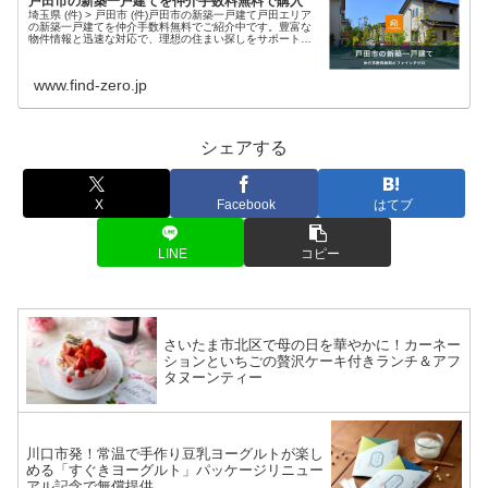
戸田市の新築一戸建てを仲介手数料無料で購入
埼玉県 (件) > 戸田市 (件)戸田市の新築一戸建て戸田エリア
の新築一戸建てを仲介手数料無料でご紹介中です。豊富な
物件情報と迅速な対応で、理想の住まい探しをサポートし
ます。現在、戸田市エリア 件 の新築物件情報を掲載中・埼
玉県戸田市の新築...
www.find-zero.jp
シェアする
X
Facebook
はてブ
LINE
コピー
さいたま市北区で母の日を華やかに！カーネー
ションといちごの贅沢ケーキ付きランチ＆アフ
タヌーンティー
川口市発！常温で手作り豆乳ヨーグルトが楽し
める「すぐきヨーグルト」パッケージリニュー
アル記念で無償提供