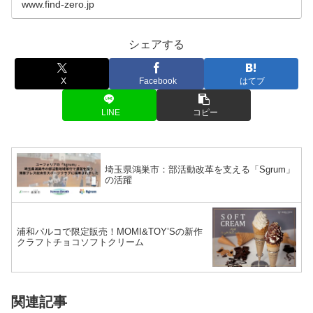
www.find-zero.jp
シェアする
X
Facebook
はてブ
LINE
コピー
埼玉県鴻巣市：部活動改革を支える「Sgrum」
の活躍
浦和パルコで限定販売！MOMI&TOY’Sの新作
クラフトチョコソフトクリーム
関連記事