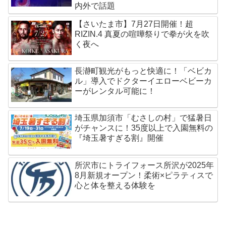
内外で話題
【さいたま市】7月27日開催！超
RIZIN.4 真夏の喧嘩祭りで拳が火を吹
く夜へ
長瀞町観光がもっと快適に！「ベビカ
ル」導入でドクターイエローベビーカ
ーがレンタル可能に！
埼玉県加須市「むさしの村」で猛暑日
がチャンスに！35度以上で入園無料の
『埼玉暑すぎる割』開催
所沢市にトライフォース所沢が2025年
8月新規オープン！柔術×ピラティスで
心と体を整える体験を