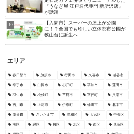
足石湯カフェ併設でリニューアルした
『うなぎ屋 江戸名代亜門 新所沢店』
が話題
【入間市】スーパーの屋上が公園
に！？全国でも珍しい立体都市公園が
狭山台に誕生へ
エリア
春日部市
加須市
行田市
久喜市
越谷市
幸手市
白岡市
杉戸町
草加市
蓮田市
羽生市
松伏町
三郷市
宮代町
八潮市
吉川市
上尾市
伊奈町
桶川市
北本市
鴻巣市
さいたま市
浦和区
大宮区
中央区
南区
緑区
桜区
北区
西区
見沼区