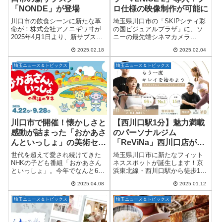
「NONDE」が登場
ロ仕様の映像制作が可能に
川口市の飲食シーンに新たな革
埼玉県川口市の「SKIPシティ彩
命が！株式会社アノニギワヰが
の国ビジュアルプラザ」に、ソ
2025年4月1日より、新サブスク
ニーの最先端シネマカメラ
リプションサービス
「VENICE 2 8K」が導入されま
2025.02.18
2025.02.04
「NONDE（ノンデ） for 川口」
した！ 映像制作を志す方や、ハ
をスタートします。このサービ
イエンドな機材での撮影を希望
埼玉ニュース＆トピックス
埼玉ニュース＆トピックス
スでは、月額990円（iOS版は
するクリエイターにとって、こ
1,000...
れは朗報...
川口市で開催！懐かしさと
【西川口駅1分】魅力満載
感動が詰まった「おかあさ
のパーソナルジム
んといっしょ」の美術セッ
「ReViNa」西川口店がオ
ト展がSKIPシティに登
ープン！
世代を超えて愛され続けてきた
埼玉県川口市に新たなフィット
場！
NHKの子ども番組「おかあさん
ネススポットが誕生します！京
といっしょ」。今年でなんと65
浜東北線・西川口駅から徒歩1分
周年を迎えたこの長寿番組の魅
の好立地に、「パーソナルジム
2025.04.08
2025.01.12
力を、なんと“美術セット”という
ReViNa(レビナ)西川口店」が
視点からじっくり楽しめる企画
2025年1月15日にグランドオープ
埼玉ニュース＆トピックス
埼玉ニュース＆トピックス
展が、川口市のSKIPシティ 彩の
ンします。健康的で美しい体づ
国ビジ...
くり...