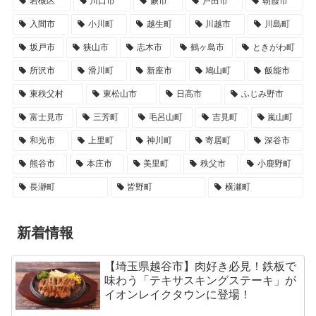
岩槻区
川口市
蕨市
戸田市
朝霞市
入間市
小川町
越生町
川越市
川島町
坂戸市
狭山市
志木市
鶴ヶ島市
ときがわ町
所沢市
滑川町
新座市
鳩山町
飯能市
東秩父村
東松山市
日高市
ふじみ野市
富士見市
三芳町
毛呂山町
吉見町
嵐山町
和光市
上里町
神川町
寄居町
深谷市
熊谷市
本庄市
美里町
秩父市
小鹿野町
長瀞町
皆野町
横瀬町
新着情報
【埼玉県越谷市】肉好き必見！鉄板で
味わう「テキサスキングステーキ」が
イオンレイクタウンに登場！