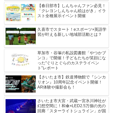
【春日部市】しんちゃんファン必見！
「クレヨンしんちゃん絵はがき」イラ
スト全種展示イベント開催
久喜市でスタート！eスポーツ×英語学
習が叶える新しい地域部活動とは？
草加市・谷塚の私設図書館「やつかブ
ンコ」で開催！子どもたちが笑顔にな
った“ぐりとぐらのカステライベン
ト”レポート
【さいたま市】鉄道博物館で『シンカ
リオン』10周年記念イベント開催！
AR体験や撮影会も！
さいたま市大宮・武蔵一宮氷川神社が
幻想空間に！和傘×LED2.5万個の光の
回廊「スターライトシュライン」が国