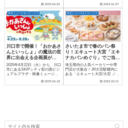
やかに彩るこの特別メニュー
跡地に「三井ショッピングパー
で、贅沢な食事を楽しんでみま
2025.04.02
2025.01.07
ク ららテラス川口」がグランド
せんか？「海老づくし天丼」で
オープン！駅直結でアクセス抜
迎春を贅沢に...
埼玉ニュース＆トピックス
埼玉ニュース＆トピックス
群なこの新商業施設は、全94店
舗が集結し、...
川口市で開催！「おかあさ
さいたま市で春のパン祭
んといっしょ」の魔法の世
り！エキュート大宮「エキ
界に出会える企画展が
ナカパンめぐり」でご当地
SKIPシティでスタート！
パンを食べ尽くそう！
2025年4月22日（火）から、川口
埼玉県内の人気ベーカリーや専
市にあるSKIPシティ彩の国ビジ
門店が大集合！JR大宮駅構内に
ュアルプラザ・映像ミュージア
ある「エキュート大宮/大宮 ノー
ムにて、子どもも大人も楽しめ
ス」では、4月1日（火）から4月
2025.04.18
2025.03.21
る特別な企画展「美術セットで
20日（日）までの20日間、パン
みる おかあさんといっしょの魔
好きにはたまらない「エキナカ
法のタネ」が始まります！放送
パンめぐり」を開催します。埼
65周...
玉県川...