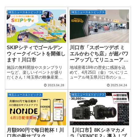
埼玉ニュース＆トピックス
埼玉ニュース＆トピックス
SKIPシティでゴールデン
川口市「スポーツデポ ミ
ウィークイベントを開催し
エルかわぐち店」が超パワ
ます！川口市
ーアップしてリニューアル
オープン！
施設の無料開放やスタンプラリ
地域密着18年の歴史に感謝を込
ーなど、楽しいイベントが盛り
めて、4月25日（金）ついにリニ
だくさん！埼玉県の映像産業拠
ューアル埼玉県川口市のショッ
点施設「彩の国ビジュアルプラ
ピングセンター「ミエルかわぐ
2023.04.28
2025.04.24
ザ」などが整備されているSKIP
ち」で長年親しまれてきた「ア
シティでは、4月29日（土・祝）
ルペン ミエルかわぐち店」が、
埼玉ニュース＆トピックス
埼玉ニュース＆トピックス
から5月7日（日）まで、ゴール
2025年4月25日（金）に「スポー
デンウィー...
ツデ...
月額990円で毎日乾杯！川
【川口市】8Kシネマカメ
口市の新サブスク
ラ「VENICE 2」導入！プ