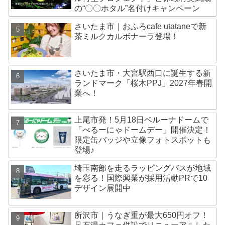
の“〇〇ホタル”名付けキャンペーン
さいたま市｜おふろcafe utataneで新
茶ミルクカルボナーラ登場！
さいたま市・大宮駅西口に誕生する新
ランドマーク「桜木PPJ」2027年春開
業へ！
上尾市発！5月18日ベルーナドームで
「べるーにゃドームデー」開催決定！
限定缶バッジや立像フォトスポットも
登場♪
埼玉南部を走るラッピングバスが地域
を彩る！国際興業が採用活動PRで10
デザイン展開中
所沢市｜うなぎ重が最大650円オフ！