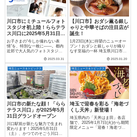
川口市にミチュールフォト
【川口市】おダシ薫る銀し
スタジオ初上陸！ららテラ
ゃりと中華そばの注目店が
ス川口に2025年5月31日オ
誕生！
ープン！
お子さまの“今しか撮れない表
1月23日(木)に待望のニューオー
情”を、特別な一枚に――。都内
プン！おダシと銀しゃりが織り
近郊で大人気のフォトスタジオ
なす至福の一杯 埼玉県川口市
「ミチュールフォトスタジオ」
に、ラーメン好きの方にぜひ足
2025.03.31
2025.01.20
が、いよいよ埼玉県川口市に初
を運んでいただきたい新店がオ
出店します！オープンは2025年5
ープンします。その名も「おダ
埼玉ニュース＆トピックス
埼玉ニュース＆トピックス
月31日（土）、場所は同じく新
シと銀しゃり 中華そば 花道」。
しく開業す...
2025年...
川口市の新たな顔！「らら
埼玉で迎春を彩る「海老づ
テラス川口」が2025年5月
くし天丼」新登場！
31日グランドオープン
埼玉県内の「天丼はま田」各店
舗で、2025年1月7日(火)から期間
川口駅前が新たな魅力で生まれ
限定メニュー「迎春！海老づく
変わります！2025年5月31日
し天丼」が販売開始！新年を華
（土）、かつてのそごう川口店