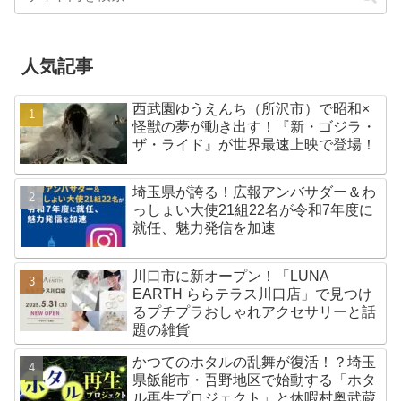
人気記事
西武園ゆうえんち（所沢市）で昭和×
怪獣の夢が動き出す！『新・ゴジラ・
ザ・ライド』が世界最速上映で登場！
埼玉県が誇る！広報アンバサダー＆わ
っしょい大使21組22名が令和7年度に
就任、魅力発信を加速
川口市に新オープン！「LUNA
EARTH ららテラス川口店」で見つけ
るプチプラおしゃれアクセサリーと話
題の雑貨
かつてのホタルの乱舞が復活！？埼玉
県飯能市・吾野地区で始動する「ホタ
ル再生プロジェクト」と休暇村奥武蔵