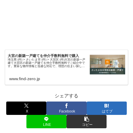
大宮の新築一戸建てを仲介手数料無料で購入
埼玉県 (件) > さいたま市 (件) > 大宮区 (件)大宮の新築一戸
建て大宮区の新築一戸建てを仲介手数料無料でご紹介中で
す。豊富な物件情報と迅速な対応で、理想の住まい探しを
サポートします。現在、大宮エリア 件 の新築物件情報を掲
載中・さ...
www.find-zero.jp
シェアする
X
Facebook
はてブ
LINE
コピー