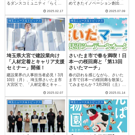
るダンスコミュニティ「らくリ
めてきたイノベーション創出施
ズ（RAKURIZU）」が、新宿・
設「渋沢MIX」が、いよいよ
2025.02.17
2025.07.09
池袋・六本木・柏・船橋・南浦
2025年7月25日（金）にグランド
和の６エリアで新たに14クラス
オープンします！オープニング
埼玉ニュース＆トピックス
埼玉ニュース＆トピックス
を開講！2025年2月17日から順次
を記念し、7月25日・26日の2日
スタ...
間には...
埼玉県大宮で建設業向け
さいたま市で春を満喫！日
「人材定着とキャリア支援
本一の桜回廊と「第13回
セミナー」開催！
さいたマーチ」
建設業界の人事担当者必見！3月
春の訪れを感じながら、さいた
10日（月）、埼玉県さいたま市
ま市で日本一の桜回廊を散策し
大宮区で、「人材定着とキャリ
てみませんか？3月29日（土）・
ア支援セミナー」が開催されま
30日（日）に開催される「第13
2025.02.07
2025.01.14
す。参加費は無料なので、ぜひ
回さいたマーチ 〜見沼ツーデー
この機会をお見逃しなく！こん
ウオーク〜」は、心地よいウォ
埼玉ニュース＆トピックス
埼玉ニュース＆トピックス
な方におすすめ！ 人材の定着に
ーキングを通じて自然と触れ合
悩んでいる 建...
い、健康的...