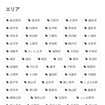
エリア
春日部市
加須市
行田市
久喜市
越谷市
幸手市
白岡市
杉戸町
草加市
蓮田市
羽生市
松伏町
三郷市
宮代町
八潮市
吉川市
上尾市
伊奈町
桶川市
北本市
鴻巣市
さいたま市
浦和区
大宮区
中央区
南区
緑区
桜区
北区
西区
見沼区
岩槻区
川口市
蕨市
戸田市
朝霞市
入間市
小川町
越生町
川越市
川島町
坂戸市
狭山市
志木市
鶴ヶ島市
ときがわ町
所沢市
滑川町
新座市
鳩山町
飯能市
東秩父村
東松山市
日高市
ふじみ野市