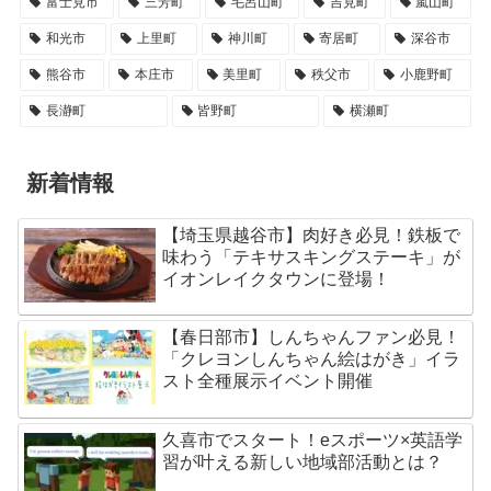
富士見市
三芳町
毛呂山町
吉見町
嵐山町
和光市
上里町
神川町
寄居町
深谷市
熊谷市
本庄市
美里町
秩父市
小鹿野町
長瀞町
皆野町
横瀬町
新着情報
【埼玉県越谷市】肉好き必見！鉄板で
味わう「テキサスキングステーキ」が
イオンレイクタウンに登場！
【春日部市】しんちゃんファン必見！
「クレヨンしんちゃん絵はがき」イラ
スト全種展示イベント開催
久喜市でスタート！eスポーツ×英語学
習が叶える新しい地域部活動とは？