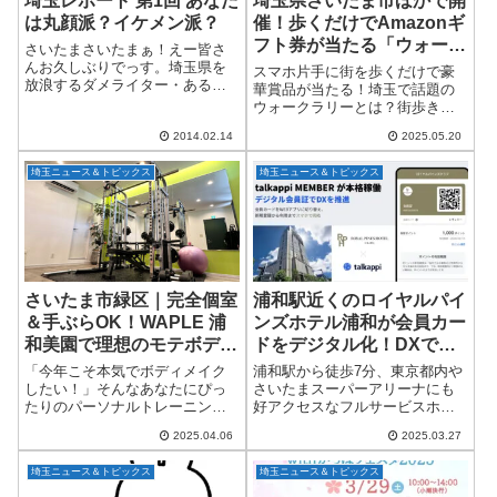
埼玉レポート 第1回 あなた
埼玉県さいたま市ほかで開
は丸顔派？イケメン派？
催！歩くだけでAmazonギ
フト券が当たる「ウォーク
さいたまさいたまぁ！えー皆さ
ラリー」最新イベント情報
んお久しぶりでっす。埼玉県を
スマホ片手に街を歩くだけで豪
放浪するダメライター・あるか
【健康×街歩きで地域発
華賞品が当たる！埼玉で話題の
でぃあデス。(=ﾟωﾟ)ﾉ昨年まで県
ウォークラリーとは？街歩きが
見！】
内をてくてくと歩き回り、街の
もっと楽しく、もっとお得に！
名所やおもしろスポットを紹介
2014.02.14
2025.05.20
そんな願いを叶えてくれる注目
して参りました。あれから色々
のイベント「ウォークラリー」
とあーだこー...
埼玉ニュース＆トピックス
埼玉ニュース＆トピックス
が、いよいよ埼玉県・さいたま
市ほか各地でスタート...
さいたま市緑区｜完全個室
浦和駅近くのロイヤルパイ
＆手ぶらOK！WAPLE 浦
ンズホテル浦和が会員カー
和美園で理想のモテボディ
ドをデジタル化！DXでよ
へ
り快適な宿泊体験へ
「今年こそ本気でボディメイク
浦和駅から徒歩7分、東京都内や
したい！」そんなあなたにぴっ
さいたまスーパーアリーナにも
たりのパーソナルトレーニング
好アクセスなフルサービスホテ
ジムが、埼玉県さいたま市緑区
ル「ロイヤルパインズホテル浦
2025.04.06
2025.03.27
にあります。WAPLE 浦和美園店
和」が、最新のデジタル会員シ
は、浦和美園駅から徒歩たった
ステム「talkappi MEMBER（ト
埼玉ニュース＆トピックス
埼玉ニュース＆トピックス
の2分という好立地にありなが
ーカッピ・メンバー）」を導入
ら、プライベー...
し、...