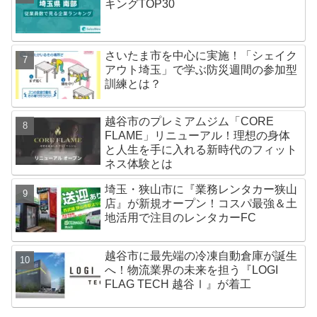
キングTOP30
さいたま市を中心に実施！「シェイク
アウト埼玉」で学ぶ防災週間の参加型
訓練とは？
越谷市のプレミアムジム「CORE
FLAME」リニューアル！理想の身体
と人生を手に入れる新時代のフィット
ネス体験とは
埼玉・狭山市に『業務レンタカー狭山
店』が新規オープン！コスパ最強＆土
地活用で注目のレンタカーFC
越谷市に最先端の冷凍自動倉庫が誕生
へ！物流業界の未来を担う『LOGI
FLAG TECH 越谷Ⅰ』が着工