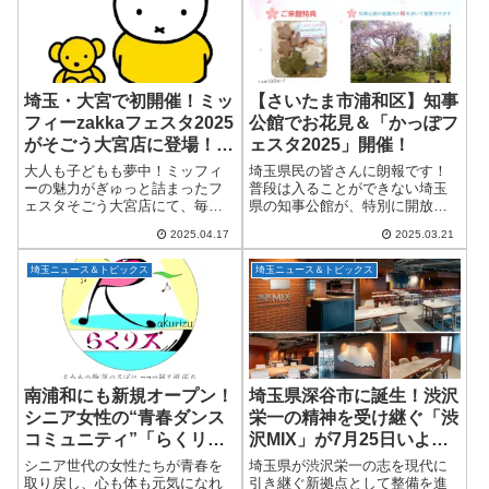
埼玉・大宮で初開催！ミッ
【さいたま市浦和区】知事
フィーzakkaフェスタ2025
公館でお花見＆「かっぽフ
がそごう大宮店に登場！フ
ェスタ2025」開催！
ァン必見の限定グッズ＆フ
大人も子どもも夢中！ミッフィ
埼玉県民の皆さんに朗報です！
ォトスポットも
ーの魅力がぎゅっと詰まったフ
普段は入ることができない埼玉
ェスタそごう大宮店にて、毎年
県の知事公館が、特別に開放さ
全国で大人気のキャラクターイ
れる春のイベント「知事公館de
2025.04.17
2025.03.21
ベント《ミッフィーzakkaフェス
お花見を！withかっぽフェスタ
タ》が、ついに埼玉で2025年版
2025」が開催されます。今年も
埼玉ニュース＆トピックス
埼玉ニュース＆トピックス
のニューバージョンとして初開
美しい桜を眺めながら、おいし
催されます...
いグルメや...
南浦和にも新規オープン！
埼玉県深谷市に誕生！渋沢
シニア女性の“青春ダンス
栄一の精神を受け継ぐ「渋
コミュニティ”「らくリ
沢MIX」が7月25日いよい
ズ」
よオープン
シニア世代の女性たちが青春を
埼玉県が渋沢栄一の志を現代に
取り戻し、心も体も元気になれ
引き継ぐ新拠点として整備を進