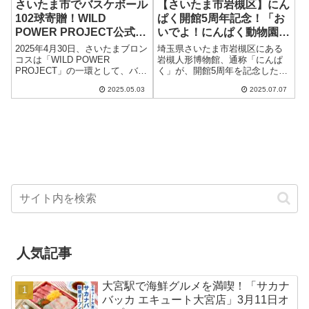
さいたま市でバスケボール
【さいたま市岩槻区】にん
102球寄贈！WILD
ぱく開館5周年記念！「お
POWER PROJECT公式実
いでよ！にんぱく動物園」
施レポート
でかわいい動物人形に癒さ
2025年4月30日、さいたまブロン
埼玉県さいたま市岩槻区にある
れよう
コスは「WILD POWER
岩槻人形博物館、通称「にんぱ
PROJECT」の一環として、バス
く」が、開館5周年を記念した特
ケットボール102球をさいたま市
別企画展「おいでよ！にんぱく
2025.05.03
2025.07.07
教育委員会に寄贈しました。未
動物園～かわいいどうぶつ大集
来を担う子どもたちにスポーツ
合～」を2025年7月19日（土）か
の楽しさを届け、地域の元気
ら9月7日（日）まで開催しま
を...
す。江戸か...
人気記事
大宮駅で海鮮グルメを満喫！「サカナ
バッカ エキュート大宮店」3月11日オ