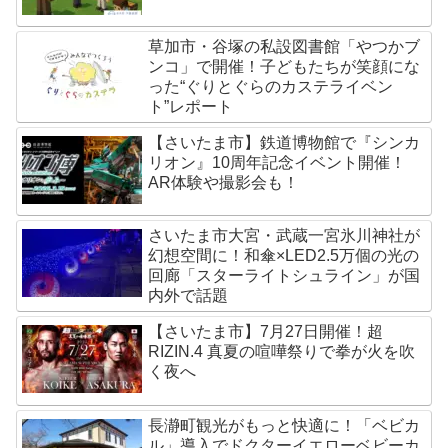
草加市・谷塚の私設図書館「やつかブ
ンコ」で開催！子どもたちが笑顔にな
った“ぐりとぐらのカステライベン
ト”レポート
【さいたま市】鉄道博物館で『シンカ
リオン』10周年記念イベント開催！
AR体験や撮影会も！
さいたま市大宮・武蔵一宮氷川神社が
幻想空間に！和傘×LED2.5万個の光の
回廊「スターライトシュライン」が国
内外で話題
【さいたま市】7月27日開催！超
RIZIN.4 真夏の喧嘩祭りで拳が火を吹
く夜へ
長瀞町観光がもっと快適に！「ベビカ
ル」導入でドクターイエローベビーカ