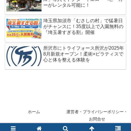
ーがレンタル可能に！
埼玉県加須市「むさしの村」で猛暑日
がチャンスに！35度以上で入園無料の
『埼玉暑すぎる割』開催
所沢市にトライフォース所沢が2025年
8月新規オープン！柔術×ピラティスで
心と体を整える体験を
ホーム
運営者・プライバシーポリシー・
お問合せ
© 2013-2026 saitama-e.com.