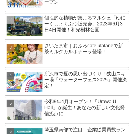
ープン
個性的な植物が集まるマルシェ「ゆに
ーくしょくぶつ販売会」2023年6月3
日4日開催！和光樹林公園
さいたま市｜おふろcafe utataneで新
茶ミルクカルボナーラ登場！
所沢市で夏の思い出づくり！狭山スキ
ー場「ウォーターフェス2025」開催決
定！
令和9年4月オープン！「Urawa U
Hall」が誕生！あなたの新しい文化発
信拠点に
埼玉県南部で注目！企業従業員数ラン