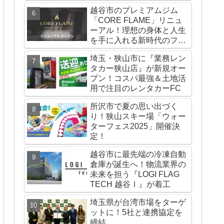
越谷市のプレミアムジム
「CORE FLAME」リニュ
ーアル！理想の身体と人生
を手に入れる新時代のフィ
ットネス体験とは
埼玉・狭山市に『業務レン
タカー狭山店』が新規オー
プン！コスパ最強＆土地活
用で注目のレンタカーFC
所沢市で夏の思い出づく
り！狭山スキー場「ウォー
ターフェス2025」開催決
定！
越谷市に最先端の冷凍自動
倉庫が誕生へ！物流業界の
未来を担う『LOGI FLAG
TECH 越谷Ⅰ』が着工
埼玉県が台湾市場をターゲ
ットに！5社と連携協定を
締結