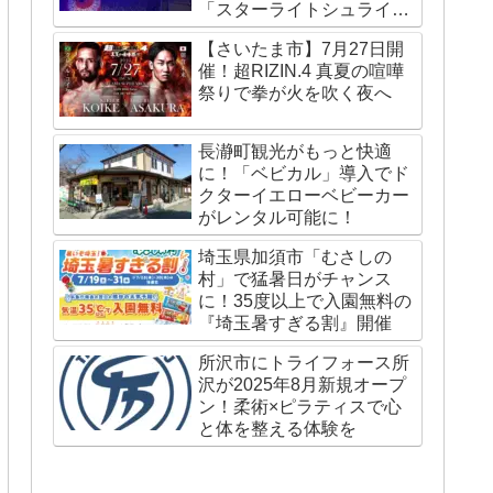
「スターライトシュライ
ン」が国内外で話題
【さいたま市】7月27日開
催！超RIZIN.4 真夏の喧嘩
祭りで拳が火を吹く夜へ
長瀞町観光がもっと快適
に！「ベビカル」導入でド
クターイエローベビーカー
がレンタル可能に！
埼玉県加須市「むさしの
村」で猛暑日がチャンス
に！35度以上で入園無料の
『埼玉暑すぎる割』開催
所沢市にトライフォース所
沢が2025年8月新規オープ
ン！柔術×ピラティスで心
と体を整える体験を