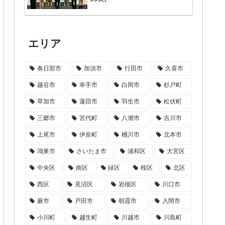
エリア
春日部市
加須市
行田市
久喜市
越谷市
幸手市
白岡市
杉戸町
草加市
蓮田市
羽生市
松伏町
三郷市
宮代町
八潮市
吉川市
上尾市
伊奈町
桶川市
北本市
鴻巣市
さいたま市
浦和区
大宮区
中央区
南区
緑区
桜区
北区
西区
見沼区
岩槻区
川口市
蕨市
戸田市
朝霞市
入間市
小川町
越生町
川越市
川島町