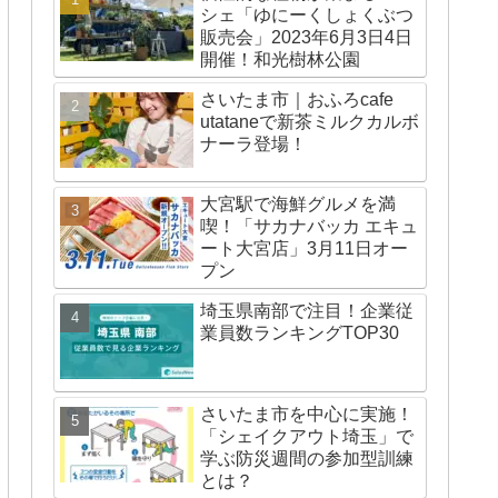
シェ「ゆにーくしょくぶつ
販売会」2023年6月3日4日
開催！和光樹林公園
さいたま市｜おふろcafe
utataneで新茶ミルクカルボ
ナーラ登場！
大宮駅で海鮮グルメを満
喫！「サカナバッカ エキュ
ート大宮店」3月11日オー
プン
埼玉県南部で注目！企業従
業員数ランキングTOP30
さいたま市を中心に実施！
「シェイクアウト埼玉」で
学ぶ防災週間の参加型訓練
とは？