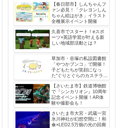
【春日部市】しんちゃんフ
ァン必見！「クレヨンしん
ちゃん絵はがき」イラスト
全種展示イベント開催
久喜市でスタート！eスポ
ーツ×英語学習が叶える新
しい地域部活動とは？
草加市・谷塚の私設図書館
「やつかブンコ」で開催！
子どもたちが笑顔になっ
た“ぐりとぐらのカステライ
ベント”レポート
【さいたま市】鉄道博物館
で『シンカリオン』10周年
記念イベント開催！AR体
験や撮影会も！
さいたま市大宮・武蔵一宮
氷川神社が幻想空間に！和
傘×LED2.5万個の光の回廊