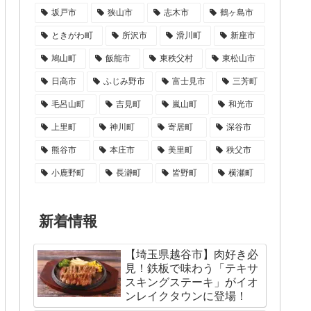
坂戸市
狭山市
志木市
鶴ヶ島市
ときがわ町
所沢市
滑川町
新座市
鳩山町
飯能市
東秩父村
東松山市
日高市
ふじみ野市
富士見市
三芳町
毛呂山町
吉見町
嵐山町
和光市
上里町
神川町
寄居町
深谷市
熊谷市
本庄市
美里町
秩父市
小鹿野町
長瀞町
皆野町
横瀬町
新着情報
【埼玉県越谷市】肉好き必
見！鉄板で味わう「テキサ
スキングステーキ」がイオ
ンレイクタウンに登場！