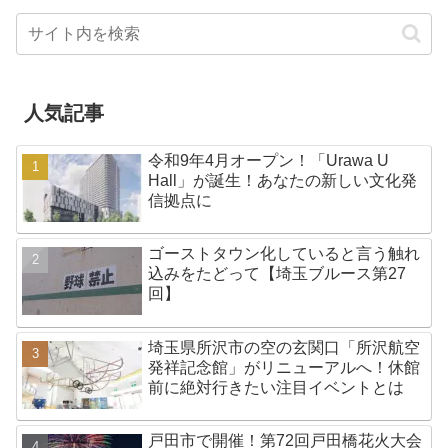
人気記事
令和9年4月オープン！「Urawa U
Hall」が誕生！あなたの新しい文化発
信拠点に
ゴーストタウン化していると言う触れ
込みをたどって【埼玉ブルース第27
回】
埼玉県所沢市の空の玄関口「所沢航空
発祥記念館」がリニューアルへ！休館
前に絶対行きたい注目イベントとは
戸田市で開催！第72回戸田橋花火大会