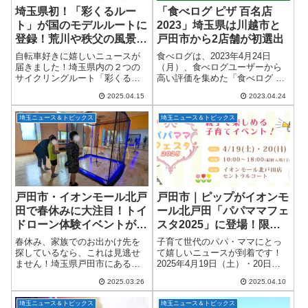
埼玉県初！「彩くるルー
「食べログ ピザ 百名店
ト」が国のモデルルートに
2023」埼玉県は川越市と
登録！荒川や秩父の風景を
戸田市から2店舗が初選出
自転車で満喫しよう
自転車好きに嬉しいニュースが
食べログは、2023年4月24日
届きました！埼玉県内の２つの
（月）、食べログユーザーから
サイクリングルート「彩くるル
高い評価を集めた「食べログ ピ
ート」が、国のサイクルツーリ
ザ百名店 2023」を発表しまし
2025.04.15
2023.04.24
ズム推進モデルルートに埼玉県
た。「食べログ ピザ 百名店
で初めて登録されました。これ
2023」について「食べログ 百名
埼玉ニュース＆トピックス
埼玉ニュース＆トピックス
により、県内の自転車観光がさ
店」はジャンルごとに高い評価
らに盛り上がること間...
を...
戸田市・イオンモール北戸
戸田市｜ピップがイオンモ
田で春休みに大注目！トイ
ール北戸田「パパママフェ
ドローン体験イベントが3
スタ2025」に登場！限定
月29・30日に開催！
試供品＆お得なクーポンも
春休み、家族でのお出かけ先を
子育て世代のパパ・ママにとっ
♪
探しているなら、これは見逃せ
て嬉しいニュースが到着です！
ません！埼玉県戸田市にあるイ
2025年4月19日（土）・20日
オンモール北戸田で、2025年3月
（日）の2日間、埼玉県戸田市に
2025.03.26
2025.04.10
29日（土）・30日（日）の2日
あるイオンモール北戸田で開催
間、子どもから大人まで大人気
される「パパママフェスタ
埼玉ニュース＆トピックス
埼玉ニュース＆トピックス
の「トイドローン体験イベン
2025」に、健康と快適な暮らし