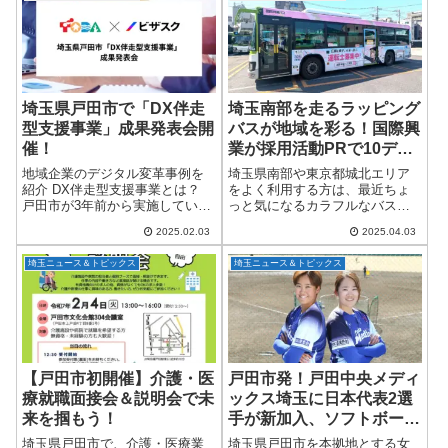
ト」が開催さ...
をサポートす...
埼玉県戸田市で「DX伴走
埼玉南部を走るラッピング
型支援事業」成果発表会開
バスが地域を彩る！国際興
催！
業が採用活動PRで10デザ
イン展開中
地域企業のデジタル変革事例を
埼玉県南部や東京都城北エリア
紹介 DX伴走型支援事業とは？
をよく利用する方は、最近ちょ
戸田市が3年前から実施している
っと気になるカラフルなバスを
「DX伴走型支援事業」は、市内
見かけたことはありませんか？
2025.02.03
2025.04.03
の中小企業が外部の専門家と連
これは、国際興業株式会社が
携し、ICTを活用して経営課題を
「バス運転士の採用活動PR」を
埼玉ニュース＆トピックス
埼玉ニュース＆トピックス
解決する取り組みです。生産性
目的にスタートさせた、ユニー
の向上や...
クなラッピングバスな...
【戸田市初開催】介護・医
戸田市発！戸田中央メディ
療就職面接会＆説明会で未
ックス埼玉に日本代表2選
来を掴もう！
手が新加入、ソフトボール
ファン必見の2025年シー
埼玉県戸田市で、介護・医療業
埼玉県戸田市を本拠地とする女