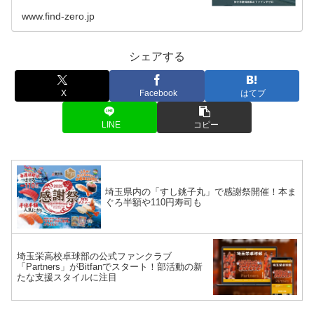
玉県戸田市の新築...
www.find-zero.jp
シェアする
X
Facebook
はてブ
LINE
コピー
埼玉県内の「すし銚子丸」で感謝祭開催！本ま
ぐろ半額や110円寿司も
埼玉栄高校卓球部の公式ファンクラブ
「Partners」がBitfanでスタート！部活動の新
たな支援スタイルに注目