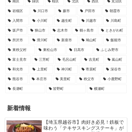
南区
緑区
桜区
北区
西区
見沼区
岩槻区
川口市
蕨市
戸田市
朝霞市
入間市
小川町
越生町
川越市
川島町
坂戸市
狭山市
志木市
鶴ヶ島市
ときがわ町
所沢市
滑川町
新座市
鳩山町
飯能市
東秩父村
東松山市
日高市
ふじみ野市
富士見市
三芳町
毛呂山町
吉見町
嵐山町
和光市
上里町
神川町
寄居町
深谷市
熊谷市
本庄市
美里町
秩父市
小鹿野町
長瀞町
皆野町
横瀬町
新着情報
【埼玉県越谷市】肉好き必見！鉄板で
味わう「テキサスキングステーキ」が