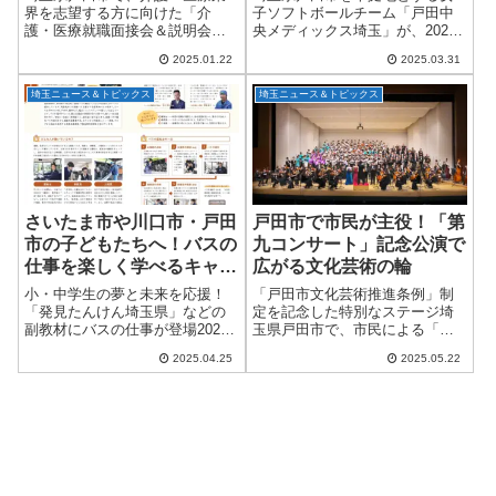
ズンが熱い！
界を志望する方に向けた「介
子ソフトボールチーム「戸田中
護・医療就職面接会＆説明会」
央メディックス埼玉」が、2025
が初開催されます！このイベン
年シーズンに向けて大きなニュ
2025.01.22
2025.03.31
トは、業界の人手不足を解消
ースを発表しました。なんと、
し、幅広い世代の求職者と事業
日本代表として世界で活躍して
埼玉ニュース＆トピックス
埼玉ニュース＆トピックス
所をマッチングさせることを目
きた後藤希友（ごとう・みう）
的としています。シニア世...
選手と中川彩音（...
さいたま市や川口市・戸田
戸田市で市民が主役！「第
市の子どもたちへ！バスの
九コンサート」記念公演で
仕事を楽しく学べるキャリ
広がる文化芸術の輪
ア教育副教材に国際興業が
小・中学生の夢と未来を応援！
「戸田市文化芸術推進条例」制
登場
「発見たんけん埼玉県」などの
定を記念した特別なステージ埼
副教材にバスの仕事が登場2025
玉県戸田市で、市民による「第
年度、埼玉県東部エリアの小・
九コンサート」が開催されま
2025.04.25
2025.05.22
中学生に配布されるキャリア教
す！このコンサートは、2025年
育用副教材に、バス事業で知ら
に制定された「戸田市文化芸術
れる国際興業株式会社が登場し
推進条例」を記念して企画され
ました。掲載され...
たもので、戸田市の...