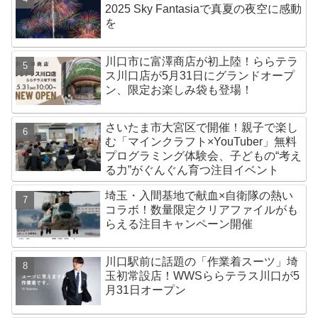
2025 Sky Fantasiaで真夏の夜空に感動
を
川口市に富澤商店が初上陸！ららテラ
ス川口店が5月31日にグランドオープ
ン、限定お楽しみ袋も登場！
さいたま市大宮区で開催！親子で楽し
む「マインクラフト×YouTuber」無料
プログラミング体験会、子どもの“考え
る力”がぐんぐん育つ注目イベント
埼玉・入間基地で献血×自衛隊の熱い
コラボ！数量限定クリアファイルがも
らえる注目キャンペーン開催
川口駅前に話題の「作業着スーツ」埼
玉初常設店！WWSららテラス川口が5
月31日オープン