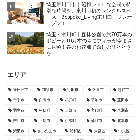
埼玉県川口市｜昭和レトロな空間で特
別な時間を。東川口初のレンタルスペ
ース「Bespoke_Living東川口」プレオ
ープン！
埼玉・滑川町｜森林公園で約70万本の
ポピーと10万本のネモフィラが今まさ
に見頃！春のお花畑で癒しのひととき
を
エリア
春日部市
加須市
行田市
久喜市
越谷市
幸手市
白岡市
杉戸町
草加市
蓮田市
羽生市
松伏町
三郷市
宮代町
八潮市
吉川市
上尾市
伊奈町
桶川市
北本市
鴻巣市
さいたま市
浦和区
大宮区
中央区