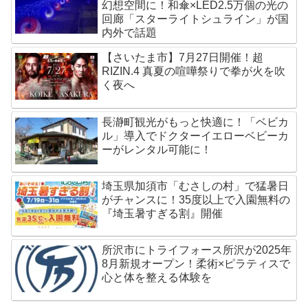
幻想空間に！和傘×LED2.5万個の光の
回廊「スターライトシュライン」が国
内外で話題
【さいたま市】7月27日開催！超
RIZIN.4 真夏の喧嘩祭りで拳が火を吹
く夜へ
長瀞町観光がもっと快適に！「ベビカ
ル」導入でドクターイエローベビーカ
ーがレンタル可能に！
埼玉県加須市「むさしの村」で猛暑日
がチャンスに！35度以上で入園無料の
『埼玉暑すぎる割』開催
所沢市にトライフォース所沢が2025年
8月新規オープン！柔術×ピラティスで
心と体を整える体験を