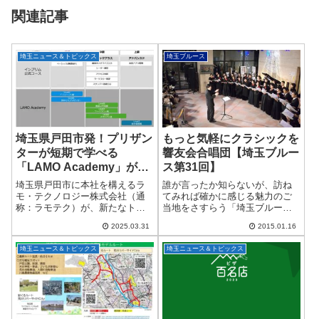
関連記事
埼玉ニュース＆トピックス
埼玉ブルース
埼玉県戸田市発！プリザン
もっと気軽にクラシックを
ターが短期で学べる
響友会合唱団【埼玉ブルー
「LAMO Academy」が開
ス第31回】
講、ローコード人材育成に
埼玉県戸田市に本社を構えるラ
誰が言ったか知らないが、訪ね
本腰
モ・テクノロジー株式会社（通
てみれば確かに感じる魅力のご
称：ラモテク）が、新たなトレ
当地をさすらう「埼玉ブルー
ーニングサービス「LAMO
ス」。新年明けましておめでと
2025.03.31
2015.01.16
Academy（ラモアカデミー）」
うございます。今年も「埼玉ブ
をスタートさせました！このア
ルース」をよろしくお願い致し
埼玉ニュース＆トピックス
埼玉ニュース＆トピックス
カデミーでは、ノーコード・ロ
ます。……と、もはや食傷気味
ーコード開発ツ...
のご挨拶を申し上げたは...