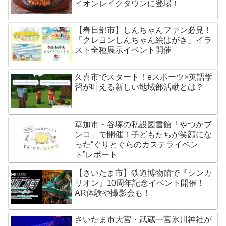
イオンレイクタウンに登場！
【春日部市】しんちゃんファン必見！
「クレヨンしんちゃん絵はがき」イラ
スト全種展示イベント開催
久喜市でスタート！eスポーツ×英語学
習が叶える新しい地域部活動とは？
草加市・谷塚の私設図書館「やつかブ
ンコ」で開催！子どもたちが笑顔にな
った“ぐりとぐらのカステライベン
ト”レポート
【さいたま市】鉄道博物館で『シンカ
リオン』10周年記念イベント開催！
AR体験や撮影会も！
さいたま市大宮・武蔵一宮氷川神社が