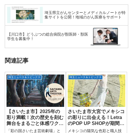
埼玉県立がんセンターとメディカルノートが特
集サイトを公開！地域のがん医療をサポート
【川口市】どうぶつの総合病院が獣医師・獣医
学生を募集中！
関連記事
埼玉ニュース＆トピックス
埼玉ニュース＆トピックス
【さいたま市】2025年の
さいたま市大宮でメキシコ
彩り満載！次の歴史を刻む
の彩りに出会える！Letra
舞台をまるごと体感ワクワ
のPOP UP SHOPが期間限
クエンタメ情報★
定オープン
「彩の国さいたま芸術劇場」と
メキシコの陽気な色彩と職人技