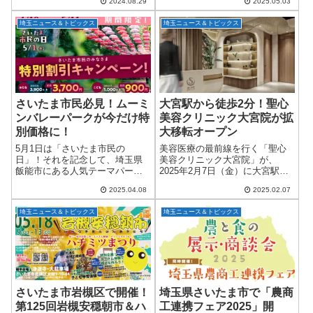
の延長約2.8kmで、東北自動車道
2024.08.29
2025.05.03
国・155万人以上が参加した世界
の西側を蓮田方面に向けて2車...
規模のチ...
埼玉ニュース＆トピックス
埼玉ニュース＆トピックス
さいたま市民必見！ムーミ
大宮駅から徒歩2分！聖心
ンバレーパークが今だけ特
美容クリニック大宮院が拡
別価格に！
大移転オープン
5月1日は「さいたま市民の
美容医療の最前線を行く「聖心
日」！それを記念して、埼玉県
美容クリニック大宮院」が、
飯能市にある人気テーマパーク
2025年2月7日（金）に大宮駅近
「ムーミンバレーパーク」で
くへと拡大移転しました。今回
2025.04.08
2025.02.07
は、さいたま市民限定の特別割
の移転により、アクセスの良さ
引キャンペーンが実施されま
はもちろん、広々とした心地よ
埼玉ニュース＆トピックス
埼玉ニュース＆トピックス
す。4月19日～5月11日限定！前
い空間が実現され、さらに質の
売りチケットがお得に...
高い美容医療が提...
さいたま市岩槻区で開催！
埼玉県さいたま市で「農商
第125回岩槻安穏朝市＆ハ
工連携フェア2025」開