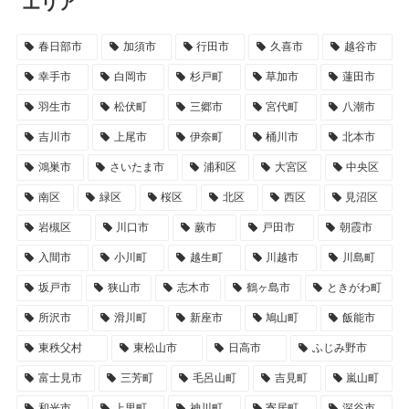
エリア
春日部市
加須市
行田市
久喜市
越谷市
幸手市
白岡市
杉戸町
草加市
蓮田市
羽生市
松伏町
三郷市
宮代町
八潮市
吉川市
上尾市
伊奈町
桶川市
北本市
鴻巣市
さいたま市
浦和区
大宮区
中央区
南区
緑区
桜区
北区
西区
見沼区
岩槻区
川口市
蕨市
戸田市
朝霞市
入間市
小川町
越生町
川越市
川島町
坂戸市
狭山市
志木市
鶴ヶ島市
ときがわ町
所沢市
滑川町
新座市
鳩山町
飯能市
東秩父村
東松山市
日高市
ふじみ野市
富士見市
三芳町
毛呂山町
吉見町
嵐山町
和光市
上里町
神川町
寄居町
深谷市