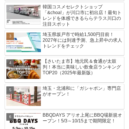
韓国コスメセレクトショップ
「&choa!」が川口市に初出店！最旬ト
レンドを体感できるららテラス川口の
注目スポット
埼玉県坂戸市で時給1,500円目前！
2027年には到達予測、急上昇中の求人
トレンドをチェック
【さいたま市】地元民＆食通が太鼓
判！本当に美味しい飲食店ランキング
TOP20（2025年最新版）
埼玉・北浦和に「ガシャポン」専門店
がオープン！
BBQDAYS アリオ上尾にBBQ場新規オ
ープン！5/3～10/15まで期間限定！