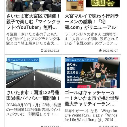
さいたま市大宮区で開催！
大宮マルイで味わう行列ラ
親子で楽しむ「マインクラ
ーメンの感動！「宅
フト×YouTuber」無料プ
麺.com」がリニューアル
ログラミング体験会、子ど
今注目！さいたま市の子どもた
ラーメン好きの皆さんに朗報で
もの“考える力”がぐんぐん
ちが“熱中”したプログラミング体
す！大宮マルイ2階に設置されて
験とは？埼玉県さいたま市大宮
いる「宅麺.com」のプレミアム
育つ注目イベント
区で、話題のプログラミング教
冷凍ラーメン自動販売機が、こ
2025.05.18
2025.01.07
室「コードアドベンチャー大宮
のたび商品ラインナップを一新
東口校」が無料体験会を開催し
しました。全国の名店ラーメン
埼玉ニュース＆トピックス
埼玉ニュース＆トピックス
ました！今回のイベントは、さ
を手軽に楽しめるこのサービ
いたま市教育委員...
ス、さらに進化を...
さいたま市：国道122号蓮
ゴールはキャッチャーカ
田岩槻バイパス一部開通！
ー！さいたま市で挑む世界
最大チャリティーラン
2024年9月30日（月）23時、待望
2025一緒に新記録樹立
の一般国道122号蓮田岩槻バイパ
世界中が一つになる「Wings for
スがついに一部開通します！今
Life World Run」とは？「Wings
回開通する区間は、加倉（北）
for Life World Run」は、2014年
交差点から平林寺橋交差点まで
にスタートし、以来11回で195か