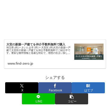
大宮の新築一戸建てを仲介手数料無料で購入
埼玉県 (件) > さいたま市 (件) > 大宮区 (件)大宮の新築一戸
建て大宮区の新築一戸建てを仲介手数料無料でご紹介中で
す。豊富な物件情報と迅速な対応で、理想の住まい探しを
サポートします。現在、大宮エリア 件 の新築物件情報を掲
載中・さ...
www.find-zero.jp
シェアする
X
Facebook
はてブ
LINE
コピー