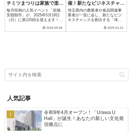
チミツまつりは家族で楽し
催！新たなビジネスチャン
める年に一度のお楽しみイ
スを掴む場へ
毎月恒例の人気イベント「岩槻
埼玉県内の農業者や食品関連事
ベント！
安穏朝市」が、2025年5月18日
業者が一堂に会し、新たなビジ
（日）に第125回を迎えます！今
ネスチャンスを創出する「埼玉
回は、年に一度の「ハチミツま
県農商工連携フェア」が、2025
2025.05.06
2025.01.21
つり」も同時開催される特別
年2月5日（水）にさいたまスー
版！さらに親子で楽しめる大工
パーアリーナのコミュニティア
さん体験やライブステージ、ワ
リーナで開催されます。県産農
ークショップ...
産物を活用した...
人気記事
令和9年4月オープン！「Urawa U
Hall」が誕生！あなたの新しい文化発
信拠点に