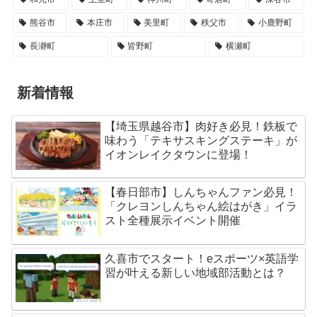
熊谷市
本庄市
美里町
秩父市
小鹿野町
長瀞町
皆野町
横瀬町
新着情報
【埼玉県越谷市】肉好き必見！鉄板で
味わう「テキサスキングステーキ」が
イオンレイクタウンに登場！
【春日部市】しんちゃんファン必見！
「クレヨンしんちゃん絵はがき」イラ
スト全種展示イベント開催
久喜市でスタート！eスポーツ×英語学
習が叶える新しい地域部活動とは？