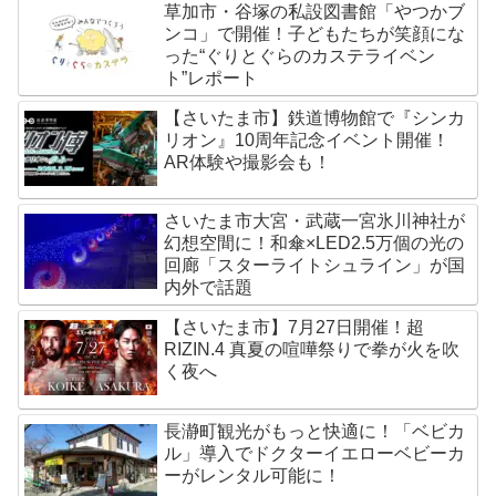
草加市・谷塚の私設図書館「やつかブ
ンコ」で開催！子どもたちが笑顔にな
った“ぐりとぐらのカステライベン
ト”レポート
【さいたま市】鉄道博物館で『シンカ
リオン』10周年記念イベント開催！
AR体験や撮影会も！
さいたま市大宮・武蔵一宮氷川神社が
幻想空間に！和傘×LED2.5万個の光の
回廊「スターライトシュライン」が国
内外で話題
【さいたま市】7月27日開催！超
RIZIN.4 真夏の喧嘩祭りで拳が火を吹
く夜へ
長瀞町観光がもっと快適に！「ベビカ
ル」導入でドクターイエローベビーカ
ーがレンタル可能に！