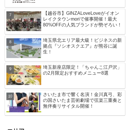
【越谷市】GINZALoveLoveがイオン
レイクタウンmoriで催事開催！最大
80%OFFの人気ブランドが勢ぞろい！
埼玉県北エリア最大級！ビジネスの新
拠点『ソシオスクエア』が熊谷に誕
生！
埼玉新座店限定！「ちゃんこ江戸沢」
の2月限定おすすめメニュー8選
さいたま市で響く名演！金川真弓、彩
の国さいたま芸術劇場で弦楽三重奏と
無伴奏リサイタル開催！