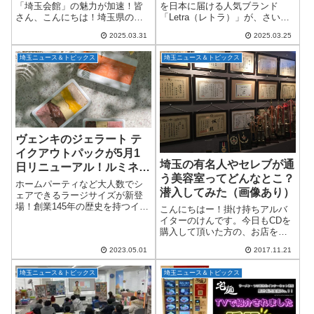
「埼玉会館」の魅力が加速！皆
を日本に届ける人気ブランド
さん、こんにちは！埼玉県の芸
「Letra（レトラ）」が、さいた
術文化を盛り上げる拠点として
ま市大宮のLUMINE大宮2にて
2025.03.31
2025.03.25
親しまれている「彩の国さいた
POP UP SHOPを開催！場所は3
ま芸術劇場」と「埼玉会館」
階、期間は2025年4月1日（火）
埼玉ニュース＆トピックス
埼玉ニュース＆トピックス
が、2025年度のラインナップを
から4月17日（木）まで...
発表しました。大規...
ヴェンキのジェラート テ
イクアウトパックが5月1
埼玉の有名人やセレブが通
日リニューアル！ルミネ大
う美容室ってどんなとこ？
宮店
ホームパーティなど大人数でシ
潜入してみた（画像あり）
ェアできるラージサイズが新登
場！創業145年の歴史を持つイタ
こんにちはー！掛け持ちアルバ
リア発のチョコジェラテリア
イターのけんです。今日もCDを
Venchi（ヴェンキ）は、2023年5
購入して頂いた方の、お店をご
月1日（月）よりお持ち帰り用の
紹介したいと思います。大宮に
ジェラート テイクアウトパッ
2023.05.01
2017.11.21
ある、完全予約制のプライベー
ク...
トサロン「Dyoll THE MODE」
埼玉ニュース＆トピックス
埼玉ニュース＆トピックス
（ディオル・ザ・モード）さん
です！...