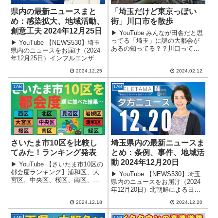
県内の最新ニュースまと
「埼玉だけど東京っぽい
め：感染拡大、地域活動、
街」川口市を散歩
創意工夫 2024年12月25日
▶ YouTube みんなが田舎だと思
ってる「埼玉」に謎の大都会が
▶ YouTube 【NEWS530】埼玉
あるの知ってる？？川口ってい
県内のニュースをお届け（2024
うんだけど概要埼玉県川口市
年12月25日）インフルエンザ流
は、東京と隣接するアクセスの
行警報の発表 県内のインフルエ
良い都市です。荒川を挟んで東
2024.12.25
2024.02.12
ンザ患者数が国の基準値を超
京・赤羽と向かい合い、電車で
え、流行警報を発表。 12月16日
東京都心まで...
LAB
LAB
から22日までの1週...
埼玉県内の最新ニュースま
さいたま市10区を比較し
とめ：条例、事件、地域活
てみた！ランキング発表
動 2024年12月20日
▶ YouTube 【さいたま市10区の
都会度ランキング】浦和区、大
▶ YouTube 【NEWS530】埼玉
宮区、中央区、桜区、南区、緑
県内のニュースをお届け（2024
区、西区、北区、見沼区、岩槻
年12月20日）北朝鮮による日本
区を徹底比較！！さいたま市と
人拉致問題解決を目指す条例可
は？基本情報と特徴 埼玉県の南
2024.12.18
2024.12.20
決 自民党県議団が提案した条例
東部に位置する県庁所在地で政
案が賛成多数で可決。 都道府県
LAB
LAB