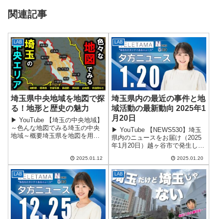
関連記事
LAB
LAB
埼玉県中央地域を地図で探
埼玉県内の最近の事件と地
る！地形と歴史の魅力
域活動の最新動向 2025年1
月20日
▶ YouTube 【埼玉の中央地域】
～色んな地図でみる埼玉の中央
▶ YouTube 【NEWS530】埼玉
地域～概要埼玉県を地図を用い
県内のニュースをお届け（2025
て深掘りし、特に中央地域に注
年1月20日）越ヶ谷市で発生した
目しました。さいたま市や川口
殺人未遂事件 越ヶ谷市西新井
市などの都市が含まれるこの地
2025.01.12
2025.01.20
で、ベトナム国籍と見られる男
域は、地形、交通、歴史の観点
性3人が負傷しているのが発見。
から多くの...
LAB
LAB
現場から包丁5本が見つ...