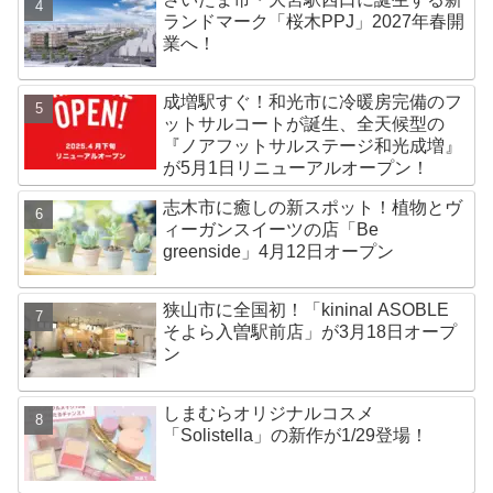
ランドマーク「桜木PPJ」2027年春開
業へ！
成増駅すぐ！和光市に冷暖房完備のフ
ットサルコートが誕生、全天候型の
『ノアフットサルステージ和光成増』
が5月1日リニューアルオープン！
志木市に癒しの新スポット！植物とヴ
ィーガンスイーツの店「Be
greenside」4月12日オープン
狭山市に全国初！「kininal ASOBLE
そよら入曽駅前店」が3月18日オープ
ン
しまむらオリジナルコスメ
「Solistella」の新作が1/29登場！