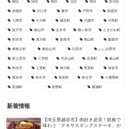
南区
緑区
桜区
北区
西区
見沼区
岩槻区
川口市
蕨市
戸田市
朝霞市
入間市
小川町
越生町
川越市
川島町
坂戸市
狭山市
志木市
鶴ヶ島市
ときがわ町
所沢市
滑川町
新座市
鳩山町
飯能市
東秩父村
東松山市
日高市
ふじみ野市
富士見市
三芳町
毛呂山町
吉見町
嵐山町
和光市
上里町
神川町
寄居町
深谷市
熊谷市
本庄市
美里町
秩父市
小鹿野町
長瀞町
皆野町
横瀬町
新着情報
【埼玉県越谷市】肉好き必見！鉄板で
味わう「テキサスキングステーキ」が