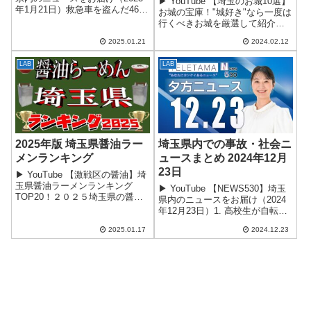
▶ YouTube 【埼玉のお城10選】
年1月21日）救急車を盗んだ46歳
お城の宝庫！"城好き"なら一度は
の男を現行犯逮捕 平田浩史容疑
行くべきお城を厳選して紹介！
者（46歳）が自宅で救急車を呼
埼玉県の城の特徴 お城の多さ：
んだ後、自ら運転して盗んだ容
2025.01.21
2024.02.12
埼玉は戦国時代、戦乱が多かっ
疑で逮捕。 救急隊員...
たため、多くのお城が築かれま
LAB
LAB
した。 独自の築城技術：堀切
な...
2025年版 埼玉県醤油ラー
埼玉県内での事故・社会ニ
メンランキング
ュースまとめ 2024年12月
23日
▶ YouTube 【激戦区の醤油】埼
玉県醤油ラーメンランキング
▶ YouTube 【NEWS530】埼玉
TOP20！２０２５埼玉県の醤油
県内のニュースをお届け（2024
ラーメンの魅力埼玉県は、豊か
年12月23日）1. 高校生が自転車
な自然と歴史が育んだ独自の食
で交通事故に遭う 1月6日午前8
文化を誇ります。その中でも、
2025.01.17
2024.12.23
時頃、行田市旭町の交差点で16
醤油ラーメンは住民のソウルフ
歳の男子高校生が自転車で通行
ードとし...
中、軽乗用車に跳...