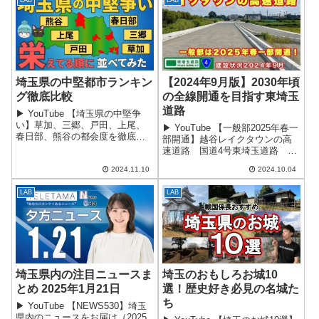
令指定...
単位での同様の条例可決...
埼玉県の中堅都市ランキン
【2024年9月版】2030年頃
グ徹底比較
の全線開通を目指す東埼玉
道路
▶ YouTube 【埼玉県の中堅争
い】草加、三郷、戸田、上尾、
▶ YouTube 【一般部2025年春一
春日部、熊谷の都会度を徹底比
部開通】越谷レイクタウンの高
較！はじめに今回のテーマは、
速道路 国道4号東埼玉道路 建
埼玉県における「中堅都市」の
設状況2024年9月はじめに東埼玉
ランキングです。前回の埼玉県
2024.11.10
2024.10.04
道路は、東京外環自動車道（外
第2都市ランキングに続き、今回
環道）から国道16号へ至る延長
は3番手グ...
LAB
LAB
約17.6kmの地域高規...
埼玉県内の注目ニュースま
埼玉のおもしろお城10
とめ 2025年1月21日
選！歴史好き必見の名城た
ち
▶ YouTube 【NEWS530】埼玉
県内のニュースをお届け（2025