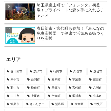
埼玉県嵐山町で「フォレンタ」初登
場！プライベートな森を手に入れるチ
ャンス
春日部市・宮代町も参加！「みんなの
免疫応援団」で健康で活気ある街づく
りを応援
エリア
春日部市
加須市
行田市
久喜市
越谷市
幸手市
白岡市
杉戸町
草加市
蓮田市
羽生市
松伏町
三郷市
宮代町
八潮市
吉川市
上尾市
伊奈町
桶川市
北本市
鴻巣市
さいたま市
浦和区
大宮区
中央区