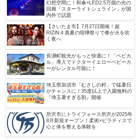
幻想空間に！和傘×LED2.5万個の光の
回廊「スターライトシュライン」が国
内外で話題
【さいたま市】7月27日開催！超
RIZIN.4 真夏の喧嘩祭りで拳が火を吹
く夜へ
長瀞町観光がもっと快適に！「ベビカ
ル」導入でドクターイエローベビーカ
ーがレンタル可能に！
埼玉県加須市「むさしの村」で猛暑日
がチャンスに！35度以上で入園無料の
『埼玉暑すぎる割』開催
所沢市にトライフォース所沢が2025年
8月新規オープン！柔術×ピラティスで
心と体を整える体験を