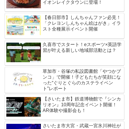
イオンレイクタウンに登場！
【春日部市】しんちゃんファン必見！
「クレヨンしんちゃん絵はがき」イラ
スト全種展示イベント開催
久喜市でスタート！eスポーツ×英語学
習が叶える新しい地域部活動とは？
草加市・谷塚の私設図書館「やつかブ
ンコ」で開催！子どもたちが笑顔にな
った“ぐりとぐらのカステライベン
ト”レポート
【さいたま市】鉄道博物館で『シンカ
リオン』10周年記念イベント開催！
AR体験や撮影会も！
さいたま市大宮・武蔵一宮氷川神社が