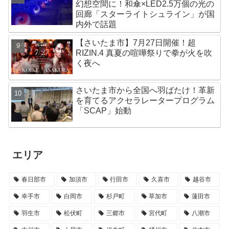
幻想空間に！和傘×LED2.5万個の光の
回廊「スターライトシュライン」が国
内外で話題
【さいたま市】7月27日開催！超
RIZIN.4 真夏の喧嘩祭りで拳が火を吹
く夜へ
さいたま市から全国へ羽ばたけ！革新
を育てるアクセラレータープログラム
「SCAP」始動
エリア
春日部市
加須市
行田市
久喜市
越谷市
幸手市
白岡市
杉戸町
草加市
蓮田市
羽生市
松伏町
三郷市
宮代町
八潮市