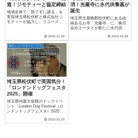
進！ジモティーと協定締結
消！光厳寺に永代供養墓が
誕生
地域全体で「捨てずに譲る」を
実現埼玉県松伏町と株式会社ジ
埼玉県北葛飾郡松伏町にある由
モティーが協力し、リユースを
緒あるお寺「光厳寺」に、株式
推進する取り組みをスタートし
会社エータイが新たに永代供養
ました！「ジモティー」といえ
墓を設立しました。2024年4月1
ば、不要品の譲渡や中古品の販
2024.11.28
2024.03.26
日（月）より申し込み受付がス
売で有名な地域密着型の情報サ
タートします！お墓の継承や維
イト。今回の協定は、...
埼玉ニュース＆トピックス
持管理に悩む方にとって、待望
のサービスです...
埼玉県松伏町で英国気分！
「ロンドンドッグフェスタ
2025」開催
埼玉県内最大規模のドッグイベ
ント「London Dog Festival（ロ
ンドンドッグフェスタ）2025」
が、2025年2月1日（土）・2日
2025.01.25
（日）の2日間にわたり、北葛飾
郡松伏町の「まつぶし緑の丘公
園」で初開催され...