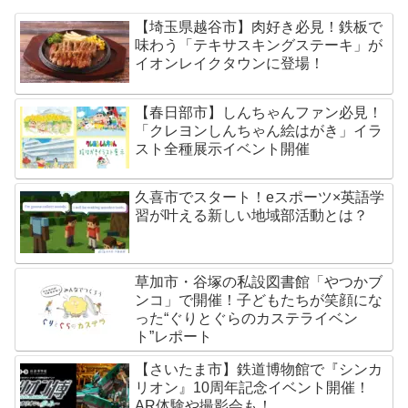
【埼玉県越谷市】肉好き必見！鉄板で
味わう「テキサスキングステーキ」が
イオンレイクタウンに登場！
【春日部市】しんちゃんファン必見！
「クレヨンしんちゃん絵はがき」イラ
スト全種展示イベント開催
久喜市でスタート！eスポーツ×英語学
習が叶える新しい地域部活動とは？
草加市・谷塚の私設図書館「やつかブ
ンコ」で開催！子どもたちが笑顔にな
った“ぐりとぐらのカステライベン
ト”レポート
【さいたま市】鉄道博物館で『シンカ
リオン』10周年記念イベント開催！
AR体験や撮影会も！