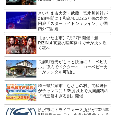
さいたま市大宮・武蔵一宮氷川神社が
幻想空間に！和傘×LED2.5万個の光の
回廊「スターライトシュライン」が国
内外で話題
【さいたま市】7月27日開催！超
RIZIN.4 真夏の喧嘩祭りで拳が火を吹
く夜へ
長瀞町観光がもっと快適に！「ベビカ
ル」導入でドクターイエローベビーカ
ーがレンタル可能に！
埼玉県加須市「むさしの村」で猛暑日
がチャンスに！35度以上で入園無料の
『埼玉暑すぎる割』開催
所沢市にトライフォース所沢が2025年
8月新規オープン！柔術×ピラティスで