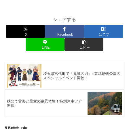
シェアする
X
Facebook
はてブ
LINE
コピー
埼玉県宮代町で「鬼滅の刃」×東武動物公園の
スペシャルイベント開催！
秩父で雲海と星空の絶景体験！特別列車ツアー
開催