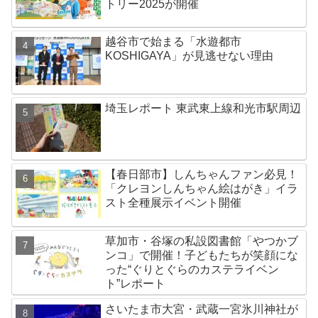
トリー2025が開催
越谷市で始まる「水遊都市
KOSHIGAYA」が見逃せない理由
埼玉レポート 東武東上線和光市駅周辺
【春日部市】しんちゃんファン必見！
「クレヨンしんちゃん絵はがき」イラ
スト全種展示イベント開催
草加市・谷塚の私設図書館「やつかブ
ンコ」で開催！子どもたちが笑顔にな
った“ぐりとぐらのカステライベン
ト”レポート
さいたま市大宮・武蔵一宮氷川神社が