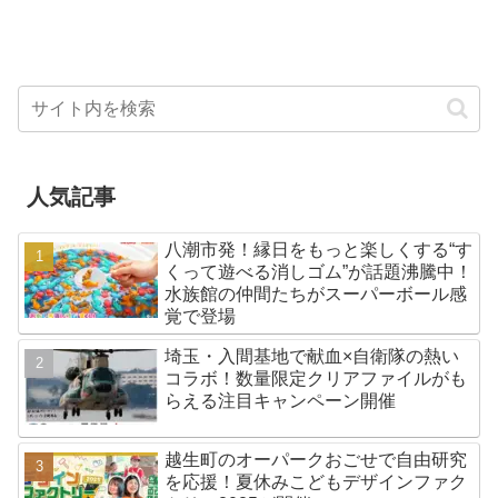
人気記事
八潮市発！縁日をもっと楽しくする“す
くって遊べる消しゴム”が話題沸騰中！
水族館の仲間たちがスーパーボール感
覚で登場
埼玉・入間基地で献血×自衛隊の熱い
コラボ！数量限定クリアファイルがも
らえる注目キャンペーン開催
越生町のオーパークおごせで自由研究
を応援！夏休みこどもデザインファク