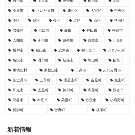
吉川市
上尾市
伊奈町
桶川市
北本市
鴻巣市
さいたま市
浦和区
大宮区
中央区
南区
緑区
桜区
北区
西区
見沼区
岩槻区
川口市
蕨市
戸田市
朝霞市
入間市
小川町
越生町
川越市
川島町
坂戸市
狭山市
志木市
鶴ヶ島市
ときがわ町
所沢市
滑川町
新座市
鳩山町
飯能市
東秩父村
東松山市
日高市
ふじみ野市
富士見市
三芳町
毛呂山町
吉見町
嵐山町
和光市
上里町
神川町
寄居町
深谷市
熊谷市
本庄市
美里町
秩父市
小鹿野町
長瀞町
皆野町
横瀬町
新着情報