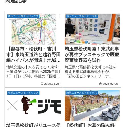
関連記事
埼玉ニュース＆トピックス
埼玉ニュース＆トピックス
【越谷市・松伏町・吉川
埼玉県松伏町発！東武商事
市】東埼玉道路と越谷野田
が再生プラスチックで医療
線バイパスが開通！地域を
廃棄物容器を試作
つなぐ新たな大動脈が誕生
地域交通の未来を変える！東埼
埼玉県北葛飾郡松伏町に本社を
玉道路がついに開通へ2025年6月
構える東武商事株式会社が、
1日（日）15時、待望の「国道4
「彩の国ビジネスアリーナ
号東埼玉道路（吉川市川藤～松
2025」に出展し、再生プラスチ
2025.04.25
2025.02.05
伏町田島 約3.8km）」がいよい
ックを使用した感染性廃棄物の
よ開通します！この道路は、交
回収容器を紹介しました！ リサ
埼玉ニュース＆トピックス
埼玉ニュース＆トピックス
通の要所をつなぐ大動脈として
イクル技術を活かした医療廃棄
整備...
物容器 東武商事は、...
埼玉県松伏町がリユース促
【松伏町】お墓の悩み解