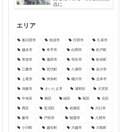
点に
エリア
春日部市
加須市
行田市
久喜市
越谷市
幸手市
白岡市
杉戸町
草加市
蓮田市
羽生市
松伏町
三郷市
宮代町
八潮市
吉川市
上尾市
伊奈町
桶川市
北本市
鴻巣市
さいたま市
浦和区
大宮区
中央区
南区
緑区
桜区
北区
西区
見沼区
岩槻区
川口市
蕨市
戸田市
朝霞市
入間市
小川町
越生町
川越市
川島町