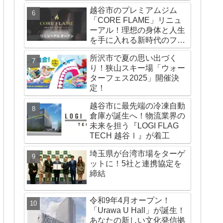
越谷市のプレミアムジム
「CORE FLAME」リニュ
ーアル！理想の身体と人生
を手に入れる新時代のフィ
ットネス体験とは
所沢市で夏の思い出づく
り！狭山スキー場「ウォー
ターフェス2025」開催決
定！
越谷市に最先端の冷凍自動
倉庫が誕生へ！物流業界の
未来を担う『LOGI FLAG
TECH 越谷Ⅰ』が着工
埼玉県が台湾市場をターゲ
ットに！5社と連携協定を
締結
令和9年4月オープン！
「Urawa U Hall」が誕生！
あなたの新しい文化発信拠