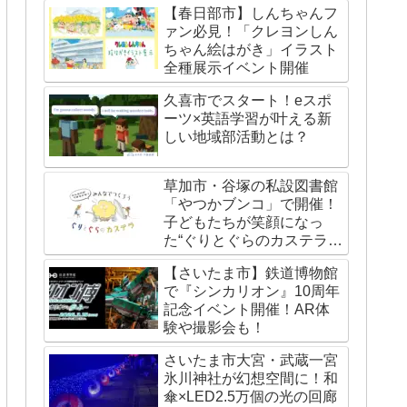
【春日部市】しんちゃんフ
ァン必見！「クレヨンしん
ちゃん絵はがき」イラスト
全種展示イベント開催
久喜市でスタート！eスポ
ーツ×英語学習が叶える新
しい地域部活動とは？
草加市・谷塚の私設図書館
「やつかブンコ」で開催！
子どもたちが笑顔になっ
た“ぐりとぐらのカステライ
ベント”レポート
【さいたま市】鉄道博物館
で『シンカリオン』10周年
記念イベント開催！AR体
験や撮影会も！
さいたま市大宮・武蔵一宮
氷川神社が幻想空間に！和
傘×LED2.5万個の光の回廊