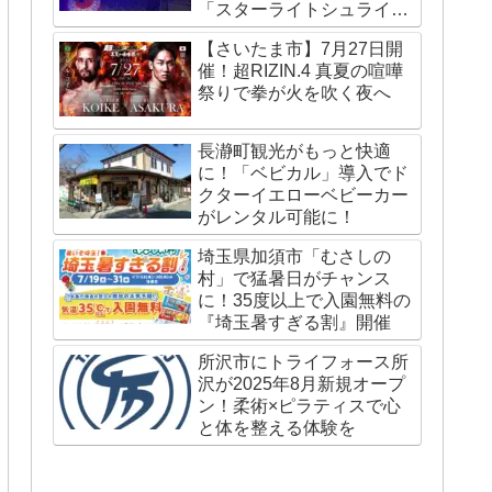
「スターライトシュライ
ン」が国内外で話題
【さいたま市】7月27日開
催！超RIZIN.4 真夏の喧嘩
祭りで拳が火を吹く夜へ
長瀞町観光がもっと快適
に！「ベビカル」導入でド
クターイエローベビーカー
がレンタル可能に！
埼玉県加須市「むさしの
村」で猛暑日がチャンス
に！35度以上で入園無料の
『埼玉暑すぎる割』開催
所沢市にトライフォース所
沢が2025年8月新規オープ
ン！柔術×ピラティスで心
と体を整える体験を