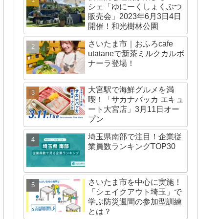
シェ「ゆにーくしょくぶつ
販売会」2023年6月3日4日
開催！和光樹林公園
さいたま市｜おふろcafe
utataneで新茶ミルクカルボ
ナーラ登場！
大宮駅で海鮮グルメを満
喫！「サカナバッカ エキュ
ート大宮店」3月11日オー
プン
埼玉県南部で注目！企業従
業員数ランキングTOP30
さいたま市を中心に実施！
「シェイクアウト埼玉」で
学ぶ防災週間の参加型訓練
とは？