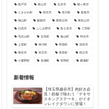
坂戸市
狭山市
志木市
鶴ヶ島市
ときがわ町
所沢市
滑川町
新座市
鳩山町
飯能市
東秩父村
東松山市
日高市
ふじみ野市
富士見市
三芳町
毛呂山町
吉見町
嵐山町
和光市
上里町
神川町
寄居町
深谷市
熊谷市
本庄市
美里町
秩父市
小鹿野町
長瀞町
皆野町
横瀬町
新着情報
【埼玉県越谷市】肉好き必
見！鉄板で味わう「テキサ
スキングステーキ」がイオ
ンレイクタウンに登場！