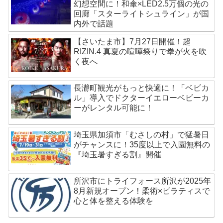
幻想空間に！和傘×LED2.5万個の光の
回廊「スターライトシュライン」が国
内外で話題
【さいたま市】7月27日開催！超
RIZIN.4 真夏の喧嘩祭りで拳が火を吹
く夜へ
長瀞町観光がもっと快適に！「ベビカ
ル」導入でドクターイエローベビーカ
ーがレンタル可能に！
埼玉県加須市「むさしの村」で猛暑日
がチャンスに！35度以上で入園無料の
『埼玉暑すぎる割』開催
所沢市にトライフォース所沢が2025年
8月新規オープン！柔術×ピラティスで
心と体を整える体験を