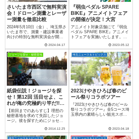
さいたま市西区で無料実演
『弱虫ペダル SPARE
会！ドローン測量とレーザ
BIKE』アニメイトフェア
ー測量を徹底比較
の開催が決定！大宮
2024年5月10日（金）、埼玉県さ
アニメイト対象店舗にて『弱虫
いたま市で、測量・建設事業者
ペダル SPARE BIKE』アニメイ
向けの特別な無料実演会が開催
トフェアを実施いたします。
されます！ドローン技術を活用
2023年7月22日(土)よりアニメイ
2024.04.17
2023.05.12
した「写真測量」と「レーザー
ト対象店舗にて『弱虫ペダル
測量」の違いを1日で学べるこの
SPARE BIKE』アニメイトフェ
ジョージを探せ・秘密基地
埼玉ニュース＆トピックス
イベントは、株式会社FLIGHTS
アの実施が決定いたしま...
と埼...
紙袋伝説！ジョージを探
2023けやきひろば春のビ
せ！第12回 活目せよ、こ
ール祭りコラボツアー
れが俺の究極釣り竿だ!!別
『2023けやきひろば春のビール
所沼公園
祭りコラボツアー』全5コース埼
【前回までのあらすじ】理想の
玉県内の素晴らしい観光スポッ
秘密基地を求めて失踪したジョ
トを訪れ、美味しい食事を楽し
ージ。彼を探すためにジョセ
んだ後は、ビール祭りの会場へ
フ・ポルポル・レロレロの3人は
ご案内します！4年ぶりに開催さ
2014.12.25
2023.04.18
「埼玉県内の面白いこと」を探
れる屋外のビール祭り会場で
す旅を始めた。旅の途中で、ガ
埼玉ニュース＆トピックス
埼玉ニュース＆トピックス