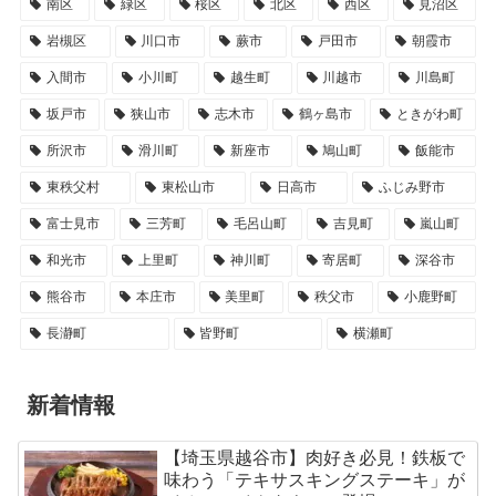
南区
緑区
桜区
北区
西区
見沼区
岩槻区
川口市
蕨市
戸田市
朝霞市
入間市
小川町
越生町
川越市
川島町
坂戸市
狭山市
志木市
鶴ヶ島市
ときがわ町
所沢市
滑川町
新座市
鳩山町
飯能市
東秩父村
東松山市
日高市
ふじみ野市
富士見市
三芳町
毛呂山町
吉見町
嵐山町
和光市
上里町
神川町
寄居町
深谷市
熊谷市
本庄市
美里町
秩父市
小鹿野町
長瀞町
皆野町
横瀬町
新着情報
【埼玉県越谷市】肉好き必見！鉄板で
味わう「テキサスキングステーキ」が