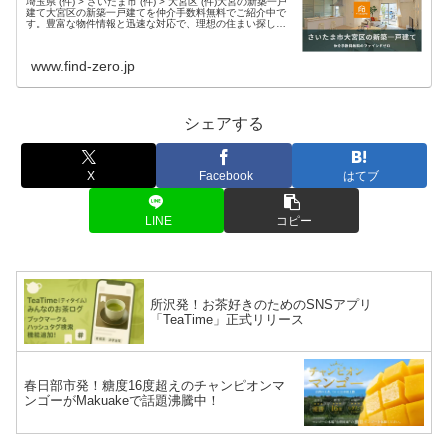
埼玉県 (件) > さいたま市 (件) > 大宮区 (件)大宮の新築一戸
建て大宮区の新築一戸建てを仲介手数料無料でご紹介中で
す。豊富な物件情報と迅速な対応で、理想の住まい探しを
サポートします。現在、大宮エリア 件 の新築物件情報を掲
載中・さ...
www.find-zero.jp
シェアする
X
Facebook
はてブ
LINE
コピー
所沢発！お茶好きのためのSNSアプリ
「TeaTime」正式リリース
春日部市発！糖度16度超えのチャンピオンマ
ンゴーがMakuakeで話題沸騰中！