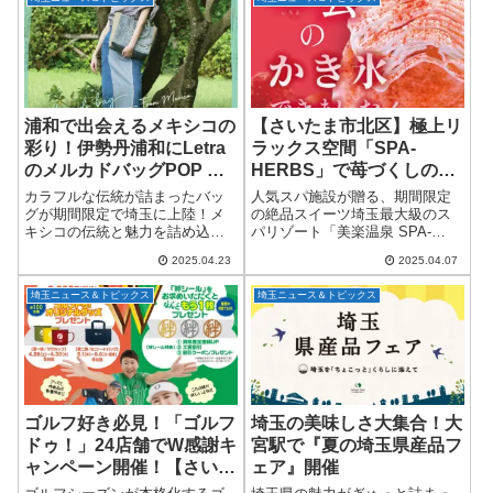
は、3時間利用...
リガリくんの当たりを交換して
もらうため走り出した...
浦和で出会えるメキシコの
【さいたま市北区】極上リ
彩り！伊勢丹浦和にLetra
ラックス空間「SPA-
のメルカドバッグPOP UP
HERBS」で苺づくしのご
SHOP登場
褒美かき氷を堪能しよう！
カラフルな伝統が詰まったバッ
人気スパ施設が贈る、期間限定
グが期間限定で埼玉に上陸！メ
の絶品スイーツ埼玉最大級のス
キシコの伝統と魅力を詰め込ん
パリゾート「美楽温泉 SPA-
だ雑貨ブランド「Letra（レト
HERBS（スパハーブス）」が、
2025.04.23
2025.04.07
ラ）」が、関東・関西3会場で同
毎年大好評のオリジナルかき氷
時にPOP UP SHOPを開催しま
シリーズ第4弾として、春にぴっ
埼玉ニュース＆トピックス
埼玉ニュース＆トピックス
す！そのひとつとして、埼玉県
たりの「いちごのかき氷」を期
さいた...
間限定で提供...
ゴルフ好き必見！「ゴルフ
埼玉の美味しさ大集合！大
ドゥ！」24店舗でW感謝キ
宮駅で『夏の埼玉県産品フ
ャンペーン開催！【さいた
ェア』開催
ま市・川越市・草加市・深