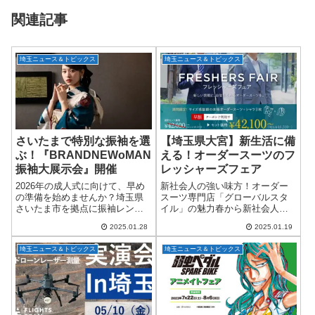
関連記事
埼玉ニュース＆トピックス
埼玉ニュース＆トピックス
さいたまで特別な振袖を選
【埼玉県大宮】新生活に備
ぶ！『BRANDNEWoMAN
える！オーダースーツのフ
振袖大展示会』開催
レッシャーズフェア
2026年の成人式に向けて、早め
新社会人の強い味方！オーダー
の準備を始めませんか？埼玉県
スーツ専門店「グローバルスタ
さいたま市を拠点に振袖レンタ
イル」の魅力春から新社会人と
ル・販売、撮影を手掛ける
してスタートを切る皆さん、準
2025.01.28
2025.01.19
「BRANDNEWoMAN」が、
備は進んでいますか？社会人生
『BRANDNEWoMAN 振袖大展示
活でまず頭に浮かぶのは「仕事
埼玉ニュース＆トピックス
埼玉ニュース＆トピックス
会』をさいたまスーパーアリー
着」のこと。ビシッと決まるス
ナで開...
ーツがあれば、自信を...