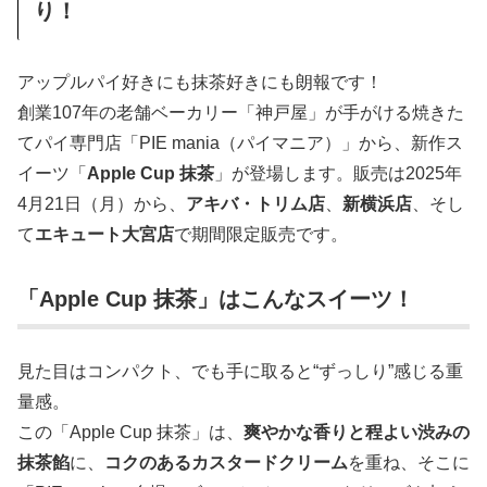
り！
アップルパイ好きにも抹茶好きにも朗報です！
創業107年の老舗ベーカリー「神戸屋」が手がける焼きた
てパイ専門店「PIE mania（パイマニア）」から、新作ス
イーツ「
Apple Cup 抹茶
」が登場します。販売は2025年
4月21日（月）から、
アキバ・トリム店
、
新横浜店
、そし
て
エキュート大宮店
で期間限定販売です。
「Apple Cup 抹茶」はこんなスイーツ！
見た目はコンパクト、でも手に取ると“ずっしり”感じる重
量感。
この「Apple Cup 抹茶」は、
爽やかな香りと程よい渋みの
抹茶餡
に、
コクのあるカスタードクリーム
を重ね、そこに