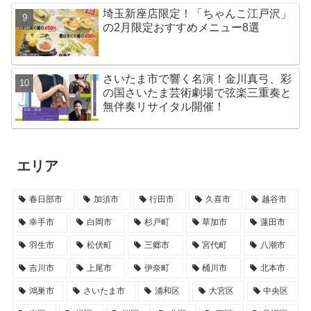
埼玉新座店限定！「ちゃんこ江戸沢」
の2月限定おすすめメニュー8選
さいたま市で響く名演！金川真弓、彩
の国さいたま芸術劇場で弦楽三重奏と
無伴奏リサイタル開催！
エリア
春日部市
加須市
行田市
久喜市
越谷市
幸手市
白岡市
杉戸町
草加市
蓮田市
羽生市
松伏町
三郷市
宮代町
八潮市
吉川市
上尾市
伊奈町
桶川市
北本市
鴻巣市
さいたま市
浦和区
大宮区
中央区