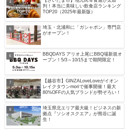
【さいたま市】地元民＆食通が太鼓
判！本当に美味しい飲食店ランキング
TOP20（2025年最新版）
埼玉・北浦和に「ガシャポン」専門店
がオープン！
BBQDAYS アリオ上尾にBBQ場新規オ
ープン！5/3～10/15まで期間限定！
【越谷市】GINZALoveLoveがイオン
レイクタウンmoriで催事開催！最大
80%OFFの人気ブランドが勢ぞろい！
埼玉県北エリア最大級！ビジネスの新
拠点『ソシオスクエア』が熊谷に誕
生！