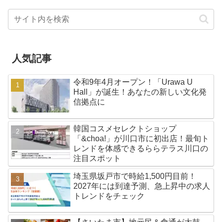
人気記事
令和9年4月オープン！「Urawa U
Hall」が誕生！あなたの新しい文化発
信拠点に
韓国コスメセレクトショップ
「&choa!」が川口市に初出店！最旬ト
レンドを体感できるららテラス川口の
注目スポット
埼玉県坂戸市で時給1,500円目前！
2027年には到達予測、急上昇中の求人
トレンドをチェック