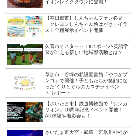
イオンレイクタウンに登場！
【春日部市】しんちゃんファン必見！
「クレヨンしんちゃん絵はがき」イラ
スト全種展示イベント開催
久喜市でスタート！eスポーツ×英語学
習が叶える新しい地域部活動とは？
草加市・谷塚の私設図書館「やつかブ
ンコ」で開催！子どもたちが笑顔にな
った“ぐりとぐらのカステライベン
ト”レポート
【さいたま市】鉄道博物館で『シンカ
リオン』10周年記念イベント開催！
AR体験や撮影会も！
さいたま市大宮・武蔵一宮氷川神社が