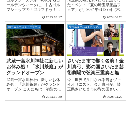
ゴルフシーズンが本格化するゴ
埼玉県の魅力がぎゅっと詰まっ
谷市】
ールデンウィークに、中古ゴル
たイベント『夏の埼玉県産品フ
フショップの「ゴルフドゥ！」
ェア』が、2024年6月27日（木）
が全国24店舗で特別企画を開催
から6月30日（日）まで、JR大宮
2025.04.17
2024.06.24
します！その名も＜お客様大感
駅西口イベントスペースで開催
謝Wキャンペーン＞。2025年4月
されます！このイベントは、埼
埼玉ニュース＆トピックス
埼玉ニュース＆トピックス
26日(土)から5月6日(火・振休)ま
玉県内の特産品や名物グルメが
で...
一堂に...
武蔵一宮氷川神社に新しい
さいたま市で響く名演！金
お休み処！「氷川茶庭」が
川真弓、彩の国さいたま芸
グランドオープン
術劇場で弦楽三重奏と無伴
奏リサイタル開催！
武蔵一宮氷川神社に新しいお休
今、世界で注目される若きヴァ
み処！「氷川茶庭」がグランド
イオリニスト、金川真弓が、埼
オープン こんにちは！初詣のシ
玉県さいたま市の彩の国さいた
ーズンが近づいてきましたね。
ま芸術劇場に登場！クラシック
2024.12.29
2025.04.22
今年の初詣は、ちょっと特別な
音楽ファン待望のシリーズ「エ
ひとときを楽しんでみません
トワール・シリーズ プラス」に
か？2025年1月17日（金）、武蔵
て、2025年9月13日（土）に弦楽
一宮氷川神社...
三重奏公演...