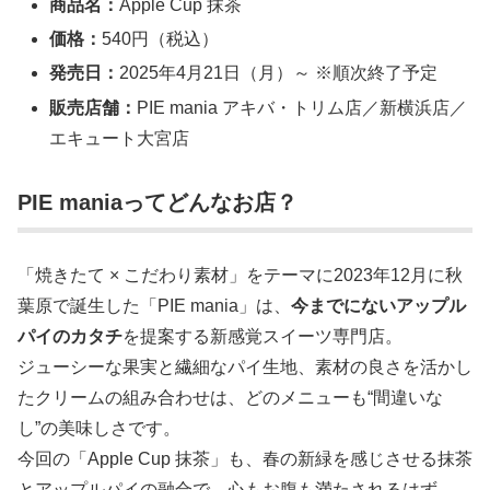
商品名：
Apple Cup 抹茶
価格：
540円（税込）
発売日：
2025年4月21日（月）～ ※順次終了予定
販売店舗：
PIE mania アキバ・トリム店／新横浜店／
エキュート大宮店
PIE maniaってどんなお店？
「焼きたて × こだわり素材」をテーマに2023年12月に秋
葉原で誕生した「PIE mania」は、
今までにないアップル
パイのカタチ
を提案する新感覚スイーツ専門店。
ジューシーな果実と繊細なパイ生地、素材の良さを活かし
たクリームの組み合わせは、どのメニューも“間違いな
し”の美味しさです。
今回の「Apple Cup 抹茶」も、春の新緑を感じさせる抹茶
とアップルパイの融合で、心もお腹も満たされるはず。