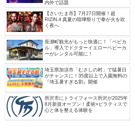
内外で話題
【さいたま市】7月27日開催！超
RIZIN.4 真夏の喧嘩祭りで拳が火を吹
く夜へ
長瀞町観光がもっと快適に！「ベビカ
ル」導入でドクターイエローベビーカ
ーがレンタル可能に！
埼玉県加須市「むさしの村」で猛暑日
がチャンスに！35度以上で入園無料の
『埼玉暑すぎる割』開催
所沢市にトライフォース所沢が2025年
8月新規オープン！柔術×ピラティスで
心と体を整える体験を