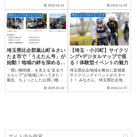
流の世界に、新たな風が吹いて
ら初売りがスタートします。今
2025.04.10
2024.12.25
います。なんと、埼玉県比企郡
年も見逃せないお得なイベント
嵐山町にある「花見台共配セン
が盛りだくさん！今回はその魅
埼玉ニュース＆トピックス
埼玉ニュース＆トピックス
ター」がこのたびリニューアル
力をご紹介します。1月1日から
され、2025年4月...
始まる初売...
埼玉県比企郡嵐山町＆さい
【埼玉・小川町】サイクリ
たま市で「うえたん号」が
ング×デジタルマップで巡
始動！地域の絆を深める移
る！体験型イベントの魅力
動販売サービス
「買い物弱者」を支える“走るウ
埼玉県比企地域を舞台に新感覚
エルシア”が地域にやってきた！
サイクリングイベントがスター
最近、ちょっとしたお買い物で
ト！ みなさん、埼玉県比企地域
も不便を感じている…そんな声
をご存じでしょうか？ 小川町・
2025.04.10
2024.12.27
に応えるべく、ウエルシア薬局
ときがわ町・嵐山町・東秩父村
が移動販売車「うえたん号」を
の４つの町村からなるのです
スタートさせました！ 2025年3
が、実は自然豊かな観光資源が
月より、埼...
各地に点在していて...