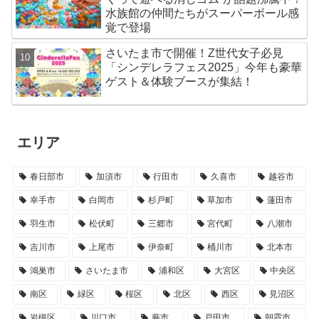
水族館の仲間たちがスーパーボール感
覚で登場
さいたま市で開催！Z世代女子必見
「シンデレラフェス2025」今年も豪華
ゲスト＆体験ブースが集結！
エリア
春日部市
加須市
行田市
久喜市
越谷市
幸手市
白岡市
杉戸町
草加市
蓮田市
羽生市
松伏町
三郷市
宮代町
八潮市
吉川市
上尾市
伊奈町
桶川市
北本市
鴻巣市
さいたま市
浦和区
大宮区
中央区
南区
緑区
桜区
北区
西区
見沼区
岩槻区
川口市
蕨市
戸田市
朝霞市