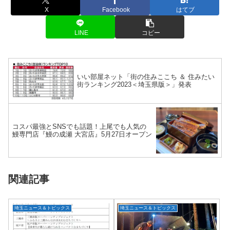
X
Facebook
はてブ
LINE
コピー
いい部屋ネット「街の住みここち ＆ 住みたい
街ランキング2023＜埼玉県版＞」発表
コスパ最強とSNSでも話題！上尾でも人気の
鰻専門店『鰻の成瀬 大宮店』5月27日オープン
関連記事
埼玉ニュース＆トピックス
埼玉ニュース＆トピックス