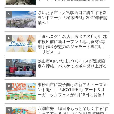
さいたま市・大宮駅西口に誕生する新
ランドマーク「桜木PPJ」2027年春開
業へ！
「食べログ百名店」選出の名店が川越
市役所前に新オープン！地元食材×毎
朝手作りが魅力のジェラート専門店
「リビスコ」
狭山市×さいたまブロンコスが連携協
定を締結！バスケで地域を盛り上げる
東松山市に親子向けの新アミューズメ
ント誕生！「JOYLIFE!!」アート＆オ
ーガニックフェスが6月18日に開催！
八潮市発！縁日をもっと楽しくする“す
くって遊べる消しゴム”が話題沸騰中！