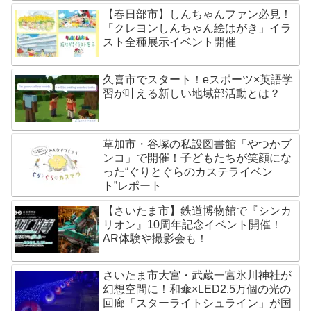
【春日部市】しんちゃんファン必見！
「クレヨンしんちゃん絵はがき」イラ
スト全種展示イベント開催
久喜市でスタート！eスポーツ×英語学
習が叶える新しい地域部活動とは？
草加市・谷塚の私設図書館「やつかブ
ンコ」で開催！子どもたちが笑顔にな
った“ぐりとぐらのカステライベン
ト”レポート
【さいたま市】鉄道博物館で『シンカ
リオン』10周年記念イベント開催！
AR体験や撮影会も！
さいたま市大宮・武蔵一宮氷川神社が
幻想空間に！和傘×LED2.5万個の光の
回廊「スターライトシュライン」が国