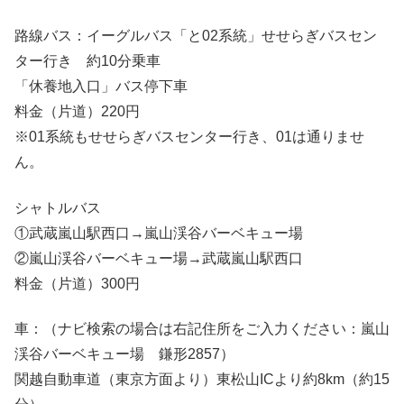
路線バス：イーグルバス「と02系統」せせらぎバスセン
ター行き 約10分乗車
「休養地入口」バス停下車
料金（片道）220円
※01系統もせせらぎバスセンター行き、01は通りませ
ん。
シャトルバス
①武蔵嵐山駅西口→嵐山渓谷バーベキュー場
②嵐山渓谷バーベキュー場→武蔵嵐山駅西口
料金（片道）300円
車：（ナビ検索の場合は右記住所をご入力ください：嵐山
渓谷バーベキュー場 鎌形2857）
関越自動車道（東京方面より）東松山ICより約8km（約15