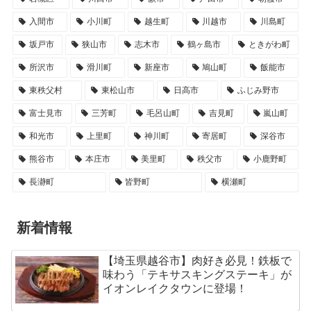
入間市
小川町
越生町
川越市
川島町
坂戸市
狭山市
志木市
鶴ヶ島市
ときがわ町
所沢市
滑川町
新座市
鳩山町
飯能市
東秩父村
東松山市
日高市
ふじみ野市
富士見市
三芳町
毛呂山町
吉見町
嵐山町
和光市
上里町
神川町
寄居町
深谷市
熊谷市
本庄市
美里町
秩父市
小鹿野町
長瀞町
皆野町
横瀬町
新着情報
【埼玉県越谷市】肉好き必見！鉄板で
味わう「テキサスキングステーキ」が
イオンレイクタウンに登場！