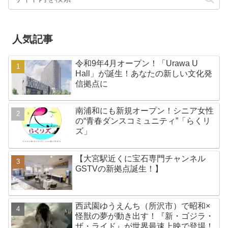
人気記事
令和9年4月オープン！「Urawa U
Hall」が誕生！あなたの新しい文化発
信拠点に
南浦和にも新規オープン！シニア女性
の“青春ダンスコミュニティ”「らくリ
ズ」
【大宮駅近くに宝石専門チャンネル
GSTVの新拠点誕生！】
西武園ゆうえんち（所沢市）で昭和×
怪獣の夢が動き出す！『新・ゴジラ・
ザ・ライド』が世界最速上映で登場！