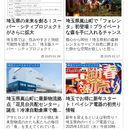
埼玉県の未来を創る！スー
埼玉県嵐山町で「フォレン
パー・シティプロジェクト
タ」初登場！プライベート
がさらに拡大
な森を手に入れるチャンス
埼玉県では、住みやすさと持続
都心から80分！埼玉県初の森林
可能性を追求した「埼玉版スー
レンタルサービス自然に囲まれ
パー・シティプロジェクト」が
た静かな空間が欲しいと思った
着実に進行中です。このプロジ
ことはありませんか？株式会社
2025.01.28
2025.01.17
ェクトは、コンパクト、スマー
シシガミカンパニーが提供する
ト、レジリエントの3つの要素を
森林レンタルサービス「フォレ
埼玉ニュース＆トピックス
埼玉ニュース＆トピックス
融合させた先進的なまちづくり
ンタ」が、ついに埼玉県比企郡
を目指しています。...
嵐山町に登場します...
埼玉県嵐山町に最新物流拠
埼玉でお得に新年スター
点「花見台共配センター」
ト！ベイシア電器の初売り
誕生！冷凍自動倉庫で働き
情報
やすさも向上
アサヒロジスティクスが挑む未
新年を迎えるといえば初売り！
来型物流のかたち私たちの毎日
埼玉県内のベイシア電器では、
の「食」を支えてくれている物
2025年1月1日（水）午前10時か