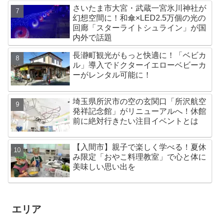
さいたま市大宮・武蔵一宮氷川神社が
幻想空間に！和傘×LED2.5万個の光の
回廊「スターライトシュライン」が国
内外で話題
長瀞町観光がもっと快適に！「ベビカ
ル」導入でドクターイエローベビーカ
ーがレンタル可能に！
埼玉県所沢市の空の玄関口「所沢航空
発祥記念館」がリニューアルへ！休館
前に絶対行きたい注目イベントとは
【入間市】親子で楽しく学べる！夏休
み限定「おやこ料理教室」で心と体に
美味しい思い出を
エリア