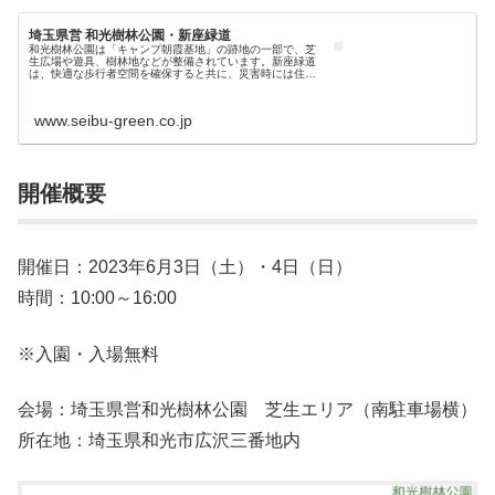
埼玉県営 和光樹林公園・新座緑道
和光樹林公園は「キャンプ朝霞基地」の跡地の一部で、芝
生広場や遊具、樹林地などが整備されています。新座緑道
は、快適な歩行者空間を確保すると共に、災害時には住民
の避難路となる480メートルの遊歩道です。
www.seibu-green.co.jp
開催概要
開催日：2023年6月3日（土）・4日（日）
時間：10:00～16:00
※入園・入場無料
会場：埼玉県営和光樹林公園 芝生エリア（南駐車場横）
所在地：埼玉県和光市広沢三番地内