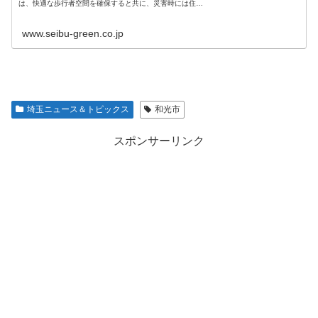
は、快適な歩行者空間を確保すると共に、災害時には住民
の避難路となる480メートルの遊歩道です。
www.seibu-green.co.jp
埼玉ニュース＆トピックス
和光市
スポンサーリンク