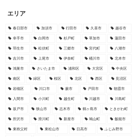
エリア
春日部市
加須市
行田市
久喜市
越谷市
幸手市
白岡市
杉戸町
草加市
蓮田市
羽生市
松伏町
三郷市
宮代町
八潮市
吉川市
上尾市
伊奈町
桶川市
北本市
鴻巣市
さいたま市
浦和区
大宮区
中央区
南区
緑区
桜区
北区
西区
見沼区
岩槻区
川口市
蕨市
戸田市
朝霞市
入間市
小川町
越生町
川越市
川島町
坂戸市
狭山市
志木市
鶴ヶ島市
ときがわ町
所沢市
滑川町
新座市
鳩山町
飯能市
東秩父村
東松山市
日高市
ふじみ野市