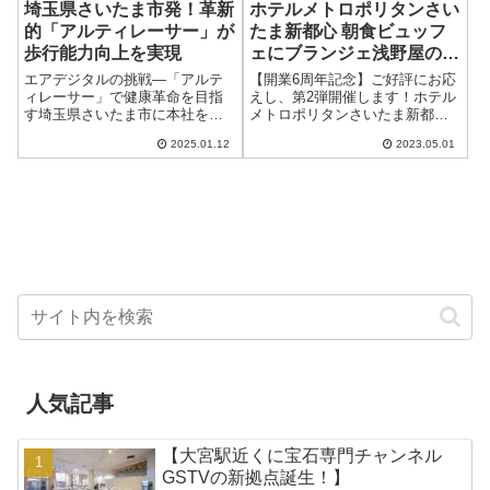
埼玉県さいたま市発！革新
ホテルメトロポリタンさい
的「アルティレーサー」が
たま新都心 朝食ビュッフ
歩行能力向上を実現
ェにブランジェ浅野屋のパ
ンが再登場！
エアデジタルの挑戦―「アルテ
【開業6周年記念】ご好評にお応
ィレーサー」で健康革命を目指
えし、第2弾開催します！ホテル
す埼玉県さいたま市に本社を構
メトロポリタンさいたま新都心
えるエアデジタル株式会社は、
では、ブランジェ浅野屋とコラ
2025.01.12
2023.05.01
最先端のデジタルサイクルプラ
ボレーションし、期間限定で朝
ットフォーム「アルティレーサ
食ビュッフェにブランジェ浅野
ー（ULTIRACER）」を開発し、
屋のパンが登場します。昨年開
健康分野での...
業5周年を記念し...
人気記事
【大宮駅近くに宝石専門チャンネル
GSTVの新拠点誕生！】