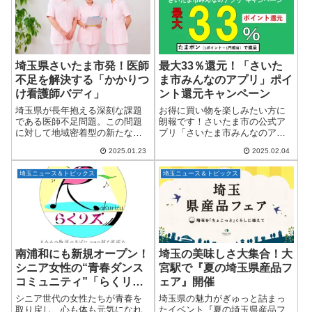
迎えます！2...
店「シュマッツ コク...
埼玉県さいたま市発！医師
最大33％還元！「さいた
不足を解決する「かかりつ
ま市みんなのアプリ」ポイ
け看護師バディ」
ント還元キャンペーン
埼玉県が長年抱える深刻な課題
お得に買い物を楽しみたい方に
である医師不足問題。この問題
朗報です！さいたま市の公式ア
に対して地域密着型の新たなサ
プリ「さいたま市みんなのアプ
ービスが登場しました。その名
リ」を活用した最大33％ポイン
2025.01.23
2025.02.04
も「かかりつけ看護師バデ
ト還元キャンペーンが、2025年2
ィ」。2023年11月に設立された
月7日（金）からスタートしま
埼玉ニュース＆トピックス
埼玉ニュース＆トピックス
このサービスは、住み慣れた地
す。 「さいたま市みんなのアプ
域で安心して暮らし...
リ」とは？...
南浦和にも新規オープン！
埼玉の美味しさ大集合！大
シニア女性の“青春ダンス
宮駅で『夏の埼玉県産品フ
コミュニティ”「らくリ
ェア』開催
ズ」
シニア世代の女性たちが青春を
埼玉県の魅力がぎゅっと詰まっ
取り戻し、心も体も元気になれ
たイベント『夏の埼玉県産品フ