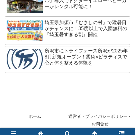
ル」導入でドクターイエローベビーカ
ーがレンタル可能に！
埼玉県加須市「むさしの村」で猛暑日
がチャンスに！35度以上で入園無料の
『埼玉暑すぎる割』開催
所沢市にトライフォース所沢が2025年
8月新規オープン！柔術×ピラティスで
心と体を整える体験を
ホーム
運営者・プライバシーポリシー・
お問合せ
© 2013-2026 saitama-e.com.