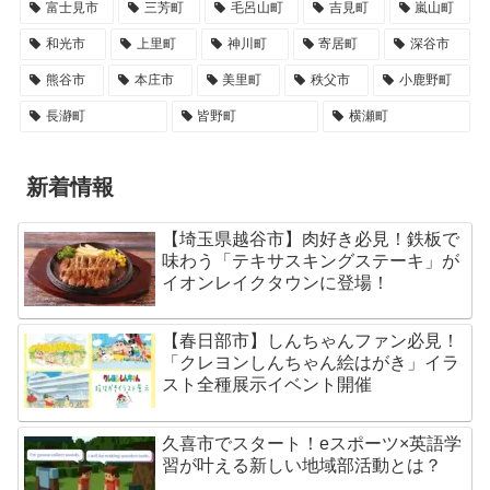
富士見市
三芳町
毛呂山町
吉見町
嵐山町
和光市
上里町
神川町
寄居町
深谷市
熊谷市
本庄市
美里町
秩父市
小鹿野町
長瀞町
皆野町
横瀬町
新着情報
【埼玉県越谷市】肉好き必見！鉄板で
味わう「テキサスキングステーキ」が
イオンレイクタウンに登場！
【春日部市】しんちゃんファン必見！
「クレヨンしんちゃん絵はがき」イラ
スト全種展示イベント開催
久喜市でスタート！eスポーツ×英語学
習が叶える新しい地域部活動とは？