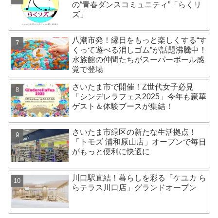
の“青春ダンスコミュニティ”「らくリ
ズ」
八潮市発！縁日をもっと楽しくする“す
くって遊べる消しゴム”が話題沸騰中！
水族館の仲間たちがスーパーボール感
覚で登場
さいたま市で開催！Z世代女子必見
「シンデレラフェス2025」今年も豪華
ゲスト＆体験ブースが集結！
さいたま市緑区の新たな生活拠点！
「トモズ 浦和原山店」オープンで毎日
がもっと便利に快適に
川口駅直結！暮らしを彩る「ケユカ ら
らテラス川口店」グランドオープン