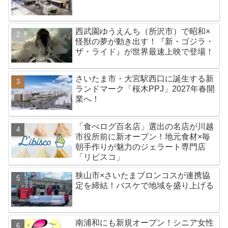
西武園ゆうえんち（所沢市）で昭和×
怪獣の夢が動き出す！『新・ゴジラ・
ザ・ライド』が世界最速上映で登場！
さいたま市・大宮駅西口に誕生する新
ランドマーク「桜木PPJ」2027年春開
業へ！
「食べログ百名店」選出の名店が川越
市役所前に新オープン！地元食材×毎
朝手作りが魅力のジェラート専門店
「リビスコ」
狭山市×さいたまブロンコスが連携協
定を締結！バスケで地域を盛り上げる
南浦和にも新規オープン！シニア女性