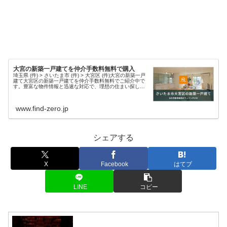
大宮の新築一戸建てを仲介手数料無料で購入
埼玉県 (件) > さいたま市 (件) > 大宮区 (件)大宮の新築一戸
建て大宮区の新築一戸建てを仲介手数料無料でご紹介中で
す。豊富な物件情報と迅速な対応で、理想の住まい探しを
サポートします。現在、大宮エリア 件 の新築物件情報を掲
載中・さ...
www.find-zero.jp
シェアする
X
Facebook
はてブ
LINE
コピー