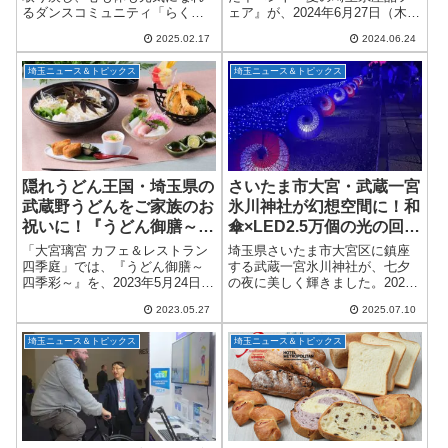
るダンスコミュニティ「らくリ
ェア』が、2024年6月27日（木）
ズ（RAKURIZU）」が、新宿・
から6月30日（日）まで、JR大宮
2025.02.17
2024.06.24
池袋・六本木・柏・船橋・南浦
駅西口イベントスペースで開催
和の６エリアで新たに14クラス
されます！このイベントは、埼
埼玉ニュース＆トピックス
埼玉ニュース＆トピックス
を開講！2025年2月17日から順次
玉県内の特産品や名物グルメが
スタ...
一堂に...
隠れうどん王国・埼玉県の
さいたま市大宮・武蔵一宮
武蔵野うどんをご家族のお
氷川神社が幻想空間に！和
祝いに！『うどん御膳～四
傘×LED2.5万個の光の回廊
季彩～』
「スターライトシュライ
「大宮璃宮 カフェ＆レストラン
埼玉県さいたま市大宮区に鎮座
ン」が国内外で話題
四季庭」では、『うどん御膳～
する武蔵一宮氷川神社が、七夕
四季彩～』を、2023年5月24日
の夜に美しく輝きました。2025
（水）より販売いたします。大
年7月5日（土）から7日（月）ま
2023.05.27
2025.07.10
宮エリア唯一の「恋人の聖地サ
での3日間にわたり開催されたイ
テライト」※に認定される結婚
ベント「彩りが織りなす氷川神
埼玉ニュース＆トピックス
埼玉ニュース＆トピックス
式場「大宮璃宮」。館内の「カ
社 ～スターライトシュライン」
フェ＆レス...
では、約...