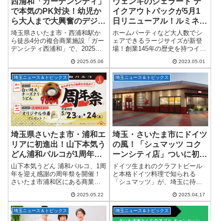
西浦和「ガーデンシティ」
ヴェンキのジェラート テ
で本気のPK対決！幼児か
イクアウトパックが5月1
ら大人まで大興奮のデジタ
日リニューアル！ルミネ大
ルサッカー体験【2025年
宮店
埼玉県さいたま市・西浦和駅か
ホームパーティなど大人数でシ
GW開催レポート】
ら徒歩4分の複合商業施設「ガー
ェアできるラージサイズが新登
デンシティ西浦和」で、2025年
場！創業145年の歴史を持つイタ
ゴールデンウィーク限定の3日
リア発のチョコジェラテリア
2025.05.06
2023.05.01
間、まさに“本気”のペナルティキ
Venchi（ヴェンキ）は、2023年5
ック体験が話題を呼びました！
月1日（月）よりお持ち帰り用の
埼玉ニュース＆トピックス
埼玉ニュース＆トピックス
その名も、「幼児も！大人も！
ジェラート テイクアウトパッ
みんな集ま...
ク...
埼玉県さいたま市・浦和エ
埼玉・さいたま市にドイツ
リアに初進出！山下本気う
の風！「シュマッツ コク
どん浦和パルコが1周年
ーンシティ店」ついに初上
「本気の讃岐うどん」周年
陸、ドイツ×イタリアンの
山下本気うどん 浦和パルコ、1周
ドイツ生まれのクラフトビール
祭開催
贅沢グルメが楽しめる注目
年を迎え感謝の周年祭を開催！
と本格ドイツ料理で知られる
さいたま市浦和区にある商業施
「シュマッツ」が、埼玉に待望
スポットが誕生！
設「浦和パルコ」に、埼玉・浦
の初出店！2025年4月30日
2025.05.22
2025.04.17
和エリア初出店としてオープン
（水）、さいたま市・コクーン
した「山下本気うどん 浦和パル
シティにて、ブランド初となる
埼玉ニュース＆トピックス
埼玉ニュース＆トピックス
コ」が、ついにオープン1周年を
パスタ・ピザ・グリル料理専門