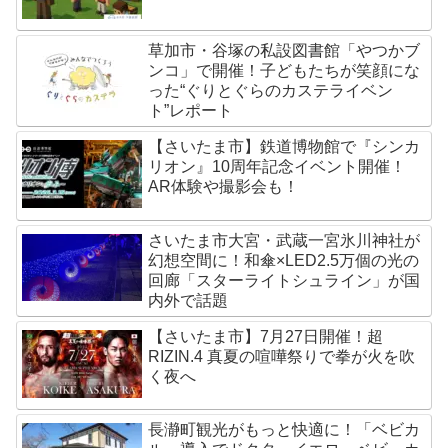
草加市・谷塚の私設図書館「やつかブ
ンコ」で開催！子どもたちが笑顔にな
った“ぐりとぐらのカステライベン
ト”レポート
【さいたま市】鉄道博物館で『シンカ
リオン』10周年記念イベント開催！
AR体験や撮影会も！
さいたま市大宮・武蔵一宮氷川神社が
幻想空間に！和傘×LED2.5万個の光の
回廊「スターライトシュライン」が国
内外で話題
【さいたま市】7月27日開催！超
RIZIN.4 真夏の喧嘩祭りで拳が火を吹
く夜へ
長瀞町観光がもっと快適に！「ベビカ