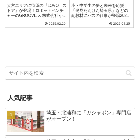
ア教育副教材に国際興業が
大宮エリアに待望の『LOVOT ス
小・中学生の夢と未来を応援！
登場
トア』が登場！ロボットベンチ
「発見たんけん埼玉県」などの
ャーのGROOVE X 株式会社が、
副教材にバスの仕事が登場2025
2025年4月25日（金）に
年度、埼玉県東部エリアの小・
2025.02.20
2025.04.25
『LOVOT ストア そごう大宮
中学生に配布されるキャリア教
店』を期間限定でオープンしま
育用副教材に、バス事業で知ら
す。これまでPOP UPストア...
れる国際興業株式会社が登場し
ました。掲載され...
人気記事
埼玉・北浦和に「ガシャポン」専門店
がオープン！