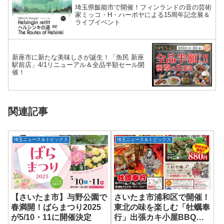
埼玉県飯能市で開催！フィンランドの音の芸術
家ミッコ・H・ハーポヤによる15周年記念展＆
ライブイベント
新座市に新たな美味しさが誕生！「魚民 新座
駅前店」4/1リニューアル＆全品半額セール開
催！
関連記事
埼玉ニュース＆トピックス
埼玉ニュース＆トピックス
【さいたま市】与野公園で
さいたま市浦和区で開催！
春満開！ばらまつり2025
東北の味を楽しむ「牡蠣奉
が5/10・11に開催決定
行」出張カキ小屋BBQが