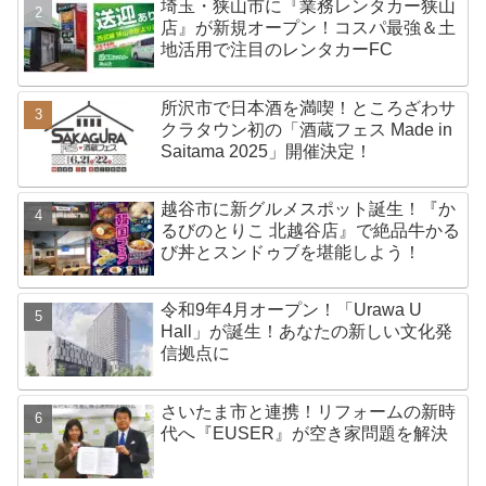
埼玉・狭山市に『業務レンタカー狭山
店』が新規オープン！コスパ最強＆土
地活用で注目のレンタカーFC
所沢市で日本酒を満喫！ところざわサ
クラタウン初の「酒蔵フェス Made in
Saitama 2025」開催決定！
越谷市に新グルメスポット誕生！『か
るびのとりこ 北越谷店』で絶品牛かる
び丼とスンドゥブを堪能しよう！
令和9年4月オープン！「Urawa U
Hall」が誕生！あなたの新しい文化発
信拠点に
さいたま市と連携！リフォームの新時
代へ『EUSER』が空き家問題を解決