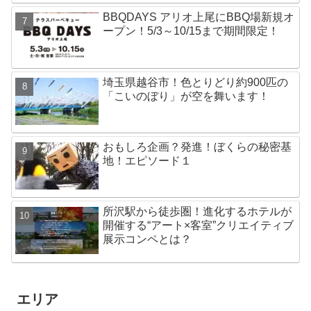
BBQDAYS アリオ上尾にBBQ場新規オ
ープン！5/3～10/15まで期間限定！
埼玉県越谷市！色とりどり約900匹の
「こいのぼり」が空を舞います！
おもしろ企画？発進！ぼくらの秘密基
地！エピソード１
所沢駅から徒歩圏！進化するホテルが
開催する“アート×客室”クリエイティブ
展示コンペとは？
エリア