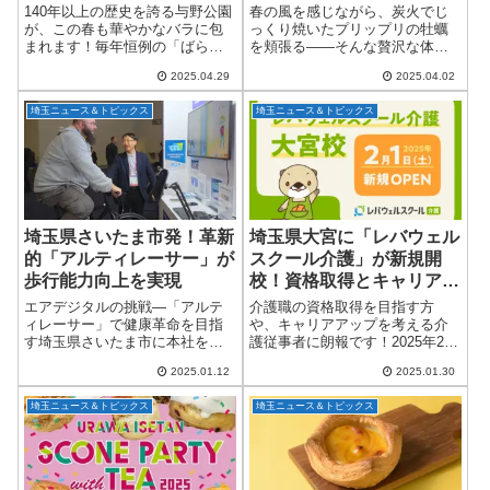
グルメガーデンに登場！
140年以上の歴史を誇る与野公園
春の風を感じながら、炭火でじ
が、この春も華やかなバラに包
っくり焼いたプリップリの牡蠣
まれます！毎年恒例の「ばらま
を頬張る——そんな贅沢な体験
つり2025」が、2025年5月10日
が、さいたま市浦和区で楽しめ
2025.04.29
2025.04.02
（土）・11日（日）の2日間にわ
ます！2025年4月4日から5月6日
たり開催されることが決定しま
までの期間限定で、「浦和グル
埼玉ニュース＆トピックス
埼玉ニュース＆トピックス
した。約200種・3,000株...
メガーデン」にて開催されるの
は、冬の風物...
埼玉県さいたま市発！革新
埼玉県大宮に「レバウェル
的「アルティレーサー」が
スクール介護」が新規開
歩行能力向上を実現
校！資格取得とキャリアア
ップをサポート
エアデジタルの挑戦―「アルテ
介護職の資格取得を目指す方
ィレーサー」で健康革命を目指
や、キャリアアップを考える介
す埼玉県さいたま市に本社を構
護従事者に朗報です！2025年2月
えるエアデジタル株式会社は、
1日（土）、介護資格取得スクー
2025.01.12
2025.01.30
最先端のデジタルサイクルプラ
ル「レバウェルスクール介護」
ットフォーム「アルティレーサ
が埼玉県大宮に新校舎を開校し
埼玉ニュース＆トピックス
埼玉ニュース＆トピックス
ー（ULTIRACER）」を開発し、
ます！介護業界の人材不足に対
健康分野での...
応！資格取得で...