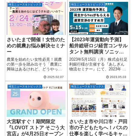
歴史ある味と心のこもった接客
す旅を始めた。旅の途中で、ガ
埼玉ニュース＆トピックス
埼玉ニュース＆トピックス
で、時代を超えて愛されるこの
リガリくんの当たりを交換して
名店は、単なる“...
もらうため走り出した...
さいたまで開催！女性のた
【2023年運賃動向予測】
めの就農お悩み解決セミナ
船井総研ロジ経営コンサル
ー
タント無料講演 ソニック
シティ
農業を始めたい女性必見！就農
2023年5月15日（月）株式会社足
の第一歩を踏み出そう「農業に
利銀行様が主催する『あしぎん
興味はあるけれど、どうやって
物流セミナー』にて、2023年 運
始めたらいいのかわからな
賃動向予測と荷主からYesがもら
2025.02.07
2023.05.03
い…」そんな悩みを抱えている
える運賃交渉のすすめ方につい
女性の皆さんに朗報です！株式
てお伝えします。2024年問題を
埼玉ニュース＆トピックス
埼玉ニュース＆トピックス
会社あぐりーんが主催する「女
乗り越えるための運賃交渉に...
性のための就農お悩み解決...
大宮駅すぐ！期間限定
さいたま市や川口市・戸田
『LOVOT ストア そごう大
市の子どもたちへ！バスの
宮店』が4月25日オープン
仕事を楽しく学べるキャリ