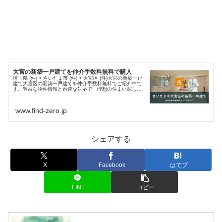
大宮の新築一戸建てを仲介手数料無料で購入
埼玉県 (件) > さいたま市 (件) > 大宮区 (件)大宮の新築一戸
建て大宮区の新築一戸建てを仲介手数料無料でご紹介中で
す。豊富な物件情報と迅速な対応で、理想の住まい探しを
サポートします。現在、大宮エリア 件 の新築物件情報を掲
載中・さ...
www.find-zero.jp
シェアする
X
Facebook
はてブ
LINE
コピー