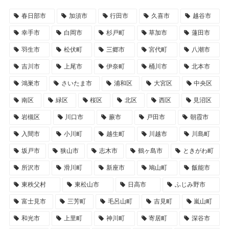
春日部市
加須市
行田市
久喜市
越谷市
幸手市
白岡市
杉戸町
草加市
蓮田市
羽生市
松伏町
三郷市
宮代町
八潮市
吉川市
上尾市
伊奈町
桶川市
北本市
鴻巣市
さいたま市
浦和区
大宮区
中央区
南区
緑区
桜区
北区
西区
見沼区
岩槻区
川口市
蕨市
戸田市
朝霞市
入間市
小川町
越生町
川越市
川島町
坂戸市
狭山市
志木市
鶴ヶ島市
ときがわ町
所沢市
滑川町
新座市
鳩山町
飯能市
東秩父村
東松山市
日高市
ふじみ野市
富士見市
三芳町
毛呂山町
吉見町
嵐山町
和光市
上里町
神川町
寄居町
深谷市