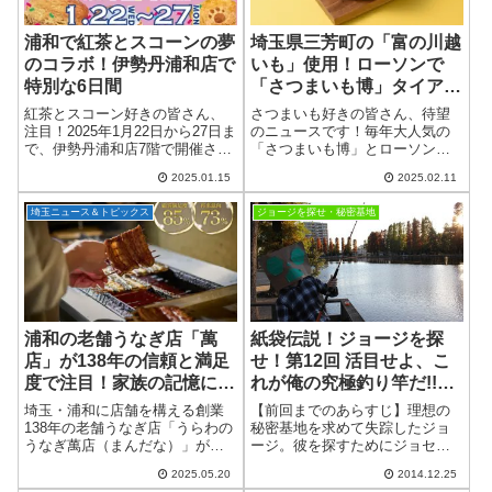
浦和で紅茶とスコーンの夢
埼玉県三芳町の「富の川越
のコラボ！伊勢丹浦和店で
いも」使用！ローソンで
特別な6日間
「さつまいも博」タイアッ
プスイーツ登場！
紅茶とスコーン好きの皆さん、
さつまいも好きの皆さん、待望
注目！2025年1月22日から27日ま
のニュースです！毎年大人気の
で、伊勢丹浦和店7階で開催され
「さつまいも博」とローソンの
る「スコーンパーティー with
コラボスイーツが、2025年2月11
2025.01.15
2025.02.11
TEA」に、スリランカの老舗紅
日から関東甲信越のローソン店
茶ブランドジョージスチュアー
舗（約4,600店）で販売開始され
埼玉ニュース＆トピックス
ジョージを探せ・秘密基地
トティが期間限定で出店しま
ます。今年は2週連続で2種類の
す...
絶品...
浦和の老舗うなぎ店「萬
紙袋伝説！ジョージを探
店」が138年の信頼と満足
せ！第12回 活目せよ、こ
度で注目！家族の記憶に寄
れが俺の究極釣り竿だ!!別
り添う名店の魅力とは
所沼公園
埼玉・浦和に店舗を構える創業
【前回までのあらすじ】理想の
138年の老舗うなぎ店「うらわの
秘密基地を求めて失踪したジョ
うなぎ萬店（まんだな）」が、
ージ。彼を探すためにジョセ
圧倒的な顧客満足度と再来店意
フ・ポルポル・レロレロの3人は
2025.05.20
2014.12.25
向の調査結果を発表しました。
「埼玉県内の面白いこと」を探