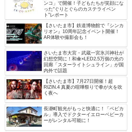
ンコ」で開催！子どもたちが笑顔にな
った“ぐりとぐらのカステライベン
ト”レポート
【さいたま市】鉄道博物館で『シンカ
リオン』10周年記念イベント開催！
AR体験や撮影会も！
さいたま市大宮・武蔵一宮氷川神社が
幻想空間に！和傘×LED2.5万個の光の
回廊「スターライトシュライン」が国
内外で話題
【さいたま市】7月27日開催！超
RIZIN.4 真夏の喧嘩祭りで拳が火を吹
く夜へ
長瀞町観光がもっと快適に！「ベビカ
ル」導入でドクターイエローベビーカ
ーがレンタル可能に！