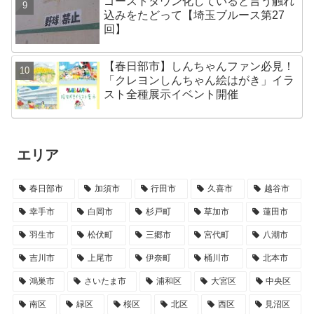
ゴーストタウン化していると言う触れ
込みをたどって【埼玉ブルース第27
回】
【春日部市】しんちゃんファン必見！
「クレヨンしんちゃん絵はがき」イラ
スト全種展示イベント開催
エリア
春日部市
加須市
行田市
久喜市
越谷市
幸手市
白岡市
杉戸町
草加市
蓮田市
羽生市
松伏町
三郷市
宮代町
八潮市
吉川市
上尾市
伊奈町
桶川市
北本市
鴻巣市
さいたま市
浦和区
大宮区
中央区
南区
緑区
桜区
北区
西区
見沼区