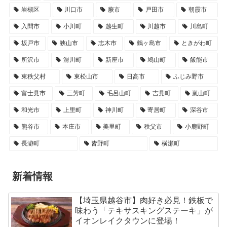
岩槻区
川口市
蕨市
戸田市
朝霞市
入間市
小川町
越生町
川越市
川島町
坂戸市
狭山市
志木市
鶴ヶ島市
ときがわ町
所沢市
滑川町
新座市
鳩山町
飯能市
東秩父村
東松山市
日高市
ふじみ野市
富士見市
三芳町
毛呂山町
吉見町
嵐山町
和光市
上里町
神川町
寄居町
深谷市
熊谷市
本庄市
美里町
秩父市
小鹿野町
長瀞町
皆野町
横瀬町
新着情報
【埼玉県越谷市】肉好き必見！鉄板で
味わう「テキサスキングステーキ」が
イオンレイクタウンに登場！