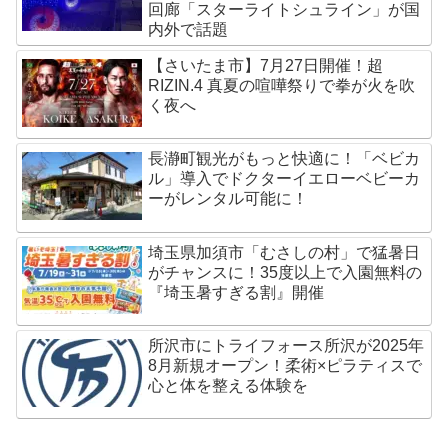
回廊「スターライトシュライン」が国
内外で話題
【さいたま市】7月27日開催！超
RIZIN.4 真夏の喧嘩祭りで拳が火を吹
く夜へ
長瀞町観光がもっと快適に！「ベビカ
ル」導入でドクターイエローベビーカ
ーがレンタル可能に！
埼玉県加須市「むさしの村」で猛暑日
がチャンスに！35度以上で入園無料の
『埼玉暑すぎる割』開催
所沢市にトライフォース所沢が2025年
8月新規オープン！柔術×ピラティスで
心と体を整える体験を