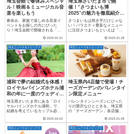
埼玉会館で春休みスペシャ
埼玉県さいたま市で開
ル！映画＆ミュージカル音
催！“さつまいも博
楽を楽しもう
2025”の魅力を徹底紹介し
ます
春休み、家族で楽しめる音楽イ
さつまいもは焼き芋だけじゃな
ベントをお探しの方にぴった
い！バラエティ豊富なメニュー
り！埼玉会館で開催される「ラ
に注目さつまいもといえば「ホ
ンチタイム・コンサート 春休み
クホクの焼き芋」を思い浮かべ
2025.02.21
2025.01.28
スペシャル」では、東京交響楽
る方が多いかもしれませんが、
団のメンバーによる金管五重奏
実はスイーツやフードにアレン
埼玉ニュース＆トピックス
埼玉ニュース＆トピックス
とピアニスト・高橋優介さん
ジしても絶品なのをご存知でし
が、映画やミュージカル...
ょうか？2025年2...
浦和で夢の結婚式を体感！
埼玉県内4店舗で登場！チ
ロイヤルパインズホテル浦
ーズガーデンのバレンタイ
和の年に一度のウェディン
ン限定メニュー
グフェア開催
埼玉県さいたま市にある「ロイ
バレンタインシーズンにぴった
ヤルパインズホテル浦和」で、
りの贅沢なひとときを。埼玉県
結婚を考えているカップル必見
の「チーズガーデン」各店舗
のビッグイベント「ROYAL
で、2025年1月15日（水）から2
2025.04.03
2025.01.08
PINES WEDDING COLLECTION
月16日（日）までの期間限定
2025」が、2025年5月4日（日）
で、『ORANGE MARIAGE（オ
埼玉ニュース＆トピックス
埼玉ニュース＆トピックス
に開催されます...
ランジュ マリアージュ）』が登