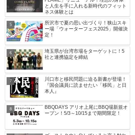
と人生を手に入れる新時代のフィット
ネス体験とは
所沢市で夏の思い出づくり！狭山スキ
ー場「ウォーターフェス2025」開催決
定！
埼玉県が台湾市場をターゲットに！5
社と連携協定を締結
川口市と移民問題に迫る新書が登場！
『国会議員に読ませたい「移民」と日
本人』
BBQDAYS アリオ上尾にBBQ場新規オ
ープン！5/3～10/15まで期間限定！