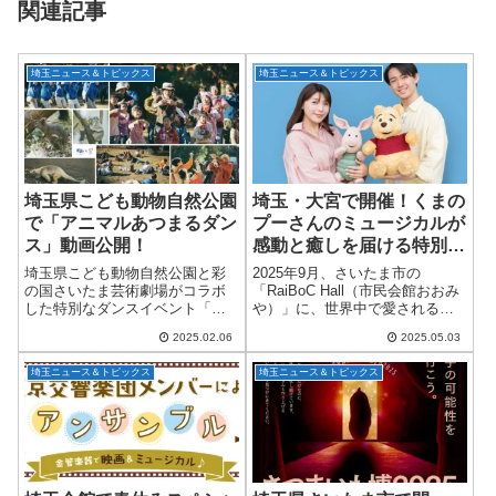
関連記事
埼玉ニュース＆トピックス
埼玉ニュース＆トピックス
埼玉県こども動物自然公園
埼玉・大宮で開催！くまの
で「アニマルあつまるダン
プーさんのミュージカルが
ス」動画公開！
感動と癒しを届ける特別な
ステージ
埼玉県こども動物自然公園と彩
2025年9月、さいたま市の
の国さいたま芸術劇場がコラボ
「RaiBoC Hall（市民会館おおみ
した特別なダンスイベント「ア
や）」に、世界中で愛されるキ
ニマルあつまるダンス」の様子
ャラクター・くまのプーさんが
2025.02.06
2025.05.03
を収めた動画が公開されまし
舞台に登場します。ディズニー
た！昨年11月24日（日）に開催
とロックフェラー・スタジオが
埼玉ニュース＆トピックス
埼玉ニュース＆トピックス
されたこのイベントは、動物観
共同制作した話題のミュージカ
察とダンスを融合さ...
ル『ディ...