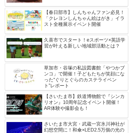
【春日部市】しんちゃんファン必見！
「クレヨンしんちゃん絵はがき」イラ
スト全種展示イベント開催
久喜市でスタート！eスポーツ×英語学
習が叶える新しい地域部活動とは？
草加市・谷塚の私設図書館「やつかブ
ンコ」で開催！子どもたちが笑顔にな
った“ぐりとぐらのカステライベン
ト”レポート
【さいたま市】鉄道博物館で『シンカ
リオン』10周年記念イベント開催！
AR体験や撮影会も！
さいたま市大宮・武蔵一宮氷川神社が
幻想空間に！和傘×LED2.5万個の光の