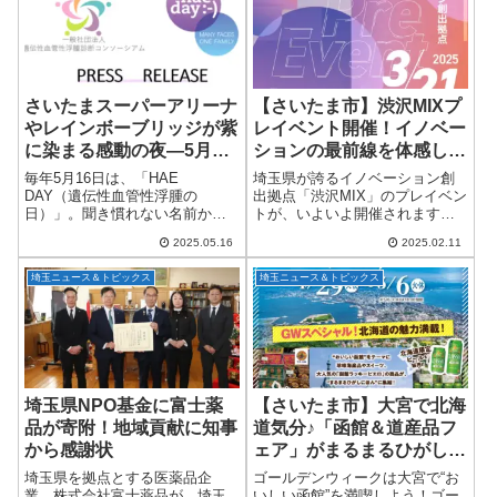
場...
さいたまスーパーアリーナ
【さいたま市】渋沢MIXプ
やレインボーブリッジが紫
レイベント開催！イノベー
に染まる感動の夜―5月16
ションの最前線を体感しよ
日「HAE DAY」ライトア
う
毎年5月16日は、「HAE
埼玉県が誇るイノベーション創
ップが全国48施設で実
DAY（遺伝性血管性浮腫の
出拠点「渋沢MIX」のプレイベン
日）」。聞き慣れない名前かも
トが、いよいよ開催されます！
施！
しれませんが、これは世界中で5
令和7年夏の正式オープンを前
2025.05.16
2025.02.11
万人に1人が発症するとされる希
に、注目のプログラム成果発表
少疾患「HAE（遺伝性血管性浮
会と交流の場が用意されていま
埼玉ニュース＆トピックス
埼玉ニュース＆トピックス
腫）」の理解を広める大切な日
す。新規事業開発やスタートア
なんです。そんな...
ップ支援、ロボテ...
埼玉県NPO基金に富士薬
【さいたま市】大宮で北海
品が寄附！地域貢献に知事
道気分♪「函館＆道産品フ
から感謝状
ェア」がまるまるひがしに
ほんで開催！
埼玉県を拠点とする医薬品企
ゴールデンウィークは大宮で“お
業、株式会社富士薬品が、埼玉
いしい函館”を満喫しよう！ゴー