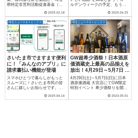
県特定非営利活動促進基金（通
ルデンウィークの予定、もう決
称：埼玉県NPO基金）へ寄附を
まっていますか？まだの方に朗
2025.02.18
2025.04.25
行い、その功績が称えられまし
報です！2025年4月29日（火・
た。2025年2月18日、埼玉県庁に
祝）から5月6日（火・休日）ま
埼玉ニュース＆トピックス
埼玉ニュース＆トピックス
て大野知事より富士薬品に感謝
で、さいたま市大宮区にある
状が贈呈され...
「まるまる...
さいたま市でますます便利
GW超希少酒祭！日本酒原
に！「みんなのアプリ」に
価酒蔵史上最高の品揃えを
請求書払い機能が登場
放出！4月29日～5月7日 大
宮店で開催
スマホひとつで暮らしがもっと
4月29日(土)～5月7日(日)に日本
スムーズに！さいたま市民の皆
酒原価酒蔵 大宮店にてGW限定
さんに嬉しいお知らせです。
特別イベント 希少酒祭りを開催
2024年夏にスタートした市民向
します。日本酒原価酒蔵 大宮店
2025.04.14
2023.05.01
けアプリ「さいたま市みんなの
他、全店舗にて希少酒祭りを
アプリ」に、新たに「請求書払
4/29(土)～5/7(日)まで期間限定で
い」機能が追加されました！こ
実施いたします。コロ...
れにより、市の各種...