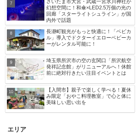
さいたま市大宮・武蔵一宮氷川神社が
幻想空間に！和傘×LED2.5万個の光の
回廊「スターライトシュライン」が国
内外で話題
長瀞町観光がもっと快適に！「ベビカ
ル」導入でドクターイエローベビーカ
ーがレンタル可能に！
埼玉県所沢市の空の玄関口「所沢航空
発祥記念館」がリニューアルへ！休館
前に絶対行きたい注目イベントとは
【入間市】親子で楽しく学べる！夏休
み限定「おやこ料理教室」で心と体に
美味しい思い出を
エリア