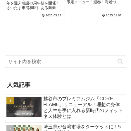
限定メニュー「迎春！海老づく
祭開催
年を迎え感謝の周年祭を開催！
し天丼」が販売開始！新年を華
さいたま市浦和区にある商業施
やかに彩るこの特別メニュー
設「浦和パルコ」に、埼玉・浦
で、贅沢な食事を楽しんでみま
2025.05.22
2025.01.07
和エリア初出店としてオープン
せんか？「海老づくし天丼」で
した「山下本気うどん 浦和パル
迎春を贅沢に...
コ」が、ついにオープン1周年を
迎えます！2...
人気記事
越谷市のプレミアムジム「CORE
FLAME」リニューアル！理想の身体
と人生を手に入れる新時代のフィット
ネス体験とは
埼玉県が台湾市場をターゲットに！5