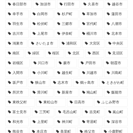
春日部市
加須市
行田市
久喜市
越谷市
幸手市
白岡市
杉戸町
草加市
蓮田市
羽生市
松伏町
三郷市
宮代町
八潮市
吉川市
上尾市
伊奈町
桶川市
北本市
鴻巣市
さいたま市
浦和区
大宮区
中央区
南区
緑区
桜区
北区
西区
見沼区
岩槻区
川口市
蕨市
戸田市
朝霞市
入間市
小川町
越生町
川越市
川島町
坂戸市
狭山市
志木市
鶴ヶ島市
ときがわ町
所沢市
滑川町
新座市
鳩山町
飯能市
東秩父村
東松山市
日高市
ふじみ野市
富士見市
三芳町
毛呂山町
吉見町
嵐山町
和光市
上里町
神川町
寄居町
深谷市
熊谷市
本庄市
美里町
秩父市
小鹿野町