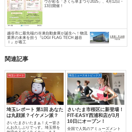
ウが彩る「さくら草まつり2025」、4月12日・
13日開催！
越谷市に最先端の冷凍自動倉庫が誕生へ！物流
業界の未来を担う『LOGI FLAG TECH 越谷
Ⅰ』が着工
関連記事
埼玉レポート
埼玉ニュース＆トピックス
埼玉レポート 第1回 あなた
さいたま市桜区に新登場！
は丸顔派？イケメン派？
FIT-EASY西浦和店が3月
10日にオープン！
さいたまさいたまぁ！えー皆さ
んお久しぶりでっす。埼玉県を
全国で人気のアミューズメント