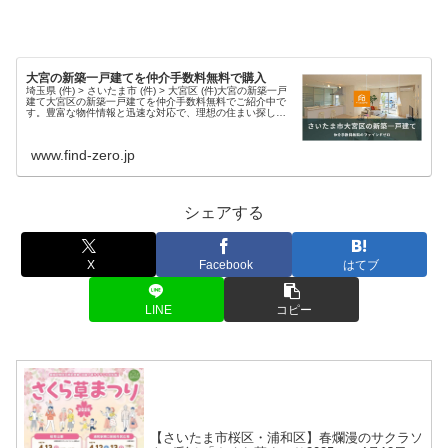
大宮の新築一戸建てを仲介手数料無料で購入
埼玉県 (件) > さいたま市 (件) > 大宮区 (件)大宮の新築一戸
建て大宮区の新築一戸建てを仲介手数料無料でご紹介中で
す。豊富な物件情報と迅速な対応で、理想の住まい探しを
サポートします。現在、大宮エリア 件 の新築物件情報を掲
載中・さ...
www.find-zero.jp
シェアする
X
Facebook
はてブ
LINE
コピー
【さいたま市桜区・浦和区】春爛漫のサクラソ