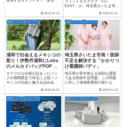
放浪するダメライター・あるか
フィットネスクラブ「FIT-
でぃあデス。(=ﾟωﾟ)ﾉ昨年まで県
EASY」が、埼玉県さいたま市桜
内をてくてくと歩き回り、街の
区に新店舗「FIT-EASY西浦和
名所やおもしろスポットを紹介
2014.02.14
2025.01.21
店」をオープンします！グラン
して参りました。あれから色々
ドオープンは2025年3月10日
とあーだこー...
埼玉ニュース＆トピックス
埼玉ニュース＆トピックス
（月）。さらに、2月28日から3
月...
浦和で出会えるメキシコの
埼玉県さいたま市発！医師
彩り！伊勢丹浦和にLetra
不足を解決する「かかりつ
のメルカドバッグPOP UP
け看護師バディ」
SHOP登場
カラフルな伝統が詰まったバッ
埼玉県が長年抱える深刻な課題
グが期間限定で埼玉に上陸！メ
である医師不足問題。この問題
キシコの伝統と魅力を詰め込ん
に対して地域密着型の新たなサ
だ雑貨ブランド「Letra（レト
ービスが登場しました。その名
2025.04.23
2025.01.23
ラ）」が、関東・関西3会場で同
も「かかりつけ看護師バデ
時にPOP UP SHOPを開催しま
ィ」。2023年11月に設立された
埼玉ニュース＆トピックス
埼玉ニュース＆トピックス
す！そのひとつとして、埼玉県
このサービスは、住み慣れた地
さいた...
域で安心して暮らし...