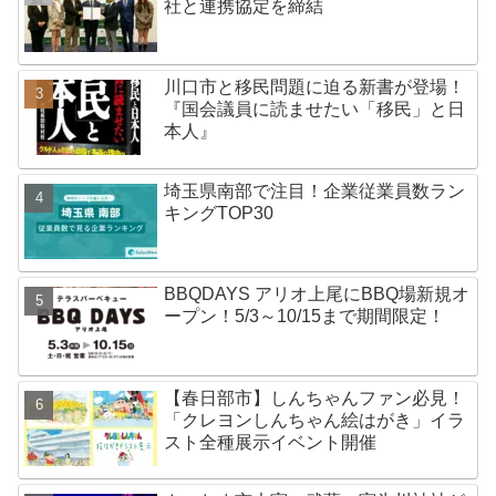
社と連携協定を締結
川口市と移民問題に迫る新書が登場！
『国会議員に読ませたい「移民」と日
本人』
埼玉県南部で注目！企業従業員数ラン
キングTOP30
BBQDAYS アリオ上尾にBBQ場新規オ
ープン！5/3～10/15まで期間限定！
【春日部市】しんちゃんファン必見！
「クレヨンしんちゃん絵はがき」イラ
スト全種展示イベント開催