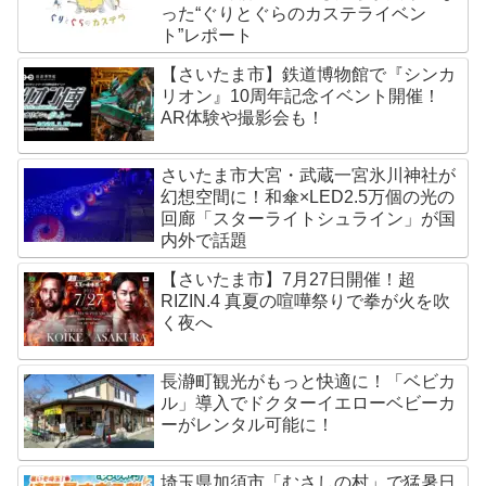
った“ぐりとぐらのカステライベン
ト”レポート
【さいたま市】鉄道博物館で『シンカ
リオン』10周年記念イベント開催！
AR体験や撮影会も！
さいたま市大宮・武蔵一宮氷川神社が
幻想空間に！和傘×LED2.5万個の光の
回廊「スターライトシュライン」が国
内外で話題
【さいたま市】7月27日開催！超
RIZIN.4 真夏の喧嘩祭りで拳が火を吹
く夜へ
長瀞町観光がもっと快適に！「ベビカ
ル」導入でドクターイエローベビーカ
ーがレンタル可能に！
埼玉県加須市「むさしの村」で猛暑日