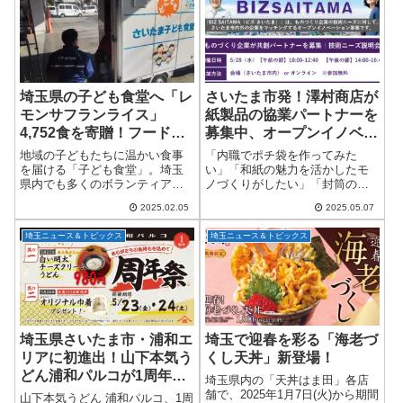
きのためのフェア...
埼玉県の子ども食堂へ「レ
さいたま市発！澤村商店が
モンサフランライス」
紙製品の協業パートナーを
4,752食を寄贈！フードド
募集中、オープンイノベー
ライブも実施
ションで広がる地域の可能
地域の子どもたちに温かい食事
「内職でポチ袋を作ってみた
性
を届ける「子ども食堂」。埼玉
い」「和紙の魅力を活かしたモ
県内でも多くのボランティア団
ノづくりがしたい」「封筒の印
体や企業が支援していますが、
刷に自信がある」──そんな企業
2025.02.05
2025.05.07
今回は生活協同組合パルシステ
や職人さんに朗報です！さいた
ム埼玉が大規模な寄贈を行いま
ま市が主催し、公益財団法人さ
埼玉ニュース＆トピックス
埼玉ニュース＆トピックス
した！子ども食堂へ4,752パック
いたま市産業創造財団が運営す
のごはんを提供...
るオープンイノベーシ...
埼玉県さいたま市・浦和エ
埼玉で迎春を彩る「海老づ
リアに初進出！山下本気う
くし天丼」新登場！
どん浦和パルコが1周年
埼玉県内の「天丼はま田」各店
「本気の讃岐うどん」周年
舗で、2025年1月7日(火)から期間
山下本気うどん 浦和パルコ、1周