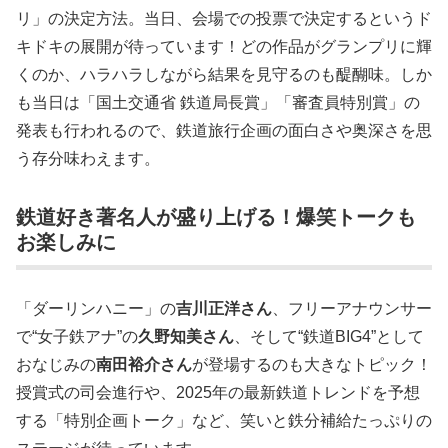
リ」の決定方法。当日、会場での投票で決定するというド
キドキの展開が待っています！どの作品がグランプリに輝
くのか、ハラハラしながら結果を見守るのも醍醐味。しか
も当日は「国土交通省 鉄道局長賞」「審査員特別賞」の
発表も行われるので、鉄道旅行企画の面白さや奥深さを思
う存分味わえます。
鉄道好き著名人が盛り上げる！爆笑トークも
お楽しみに
「ダーリンハニー」の
吉川正洋さん
、フリーアナウンサー
で“女子鉄アナ”の
久野知美さん
、そして“鉄道BIG4”として
おなじみの
南田裕介さん
が登場するのも大きなトピック！
授賞式の司会進行や、2025年の最新鉄道トレンドを予想
する「特別企画トーク」など、笑いと鉄分補給たっぷりの