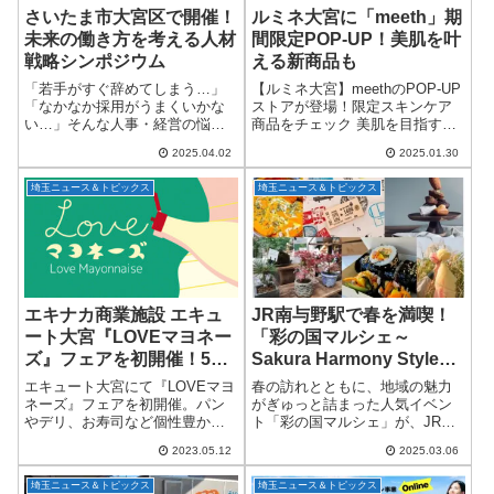
さいたま市大宮区で開催！
ルミネ大宮に「meeth」期
未来の働き方を考える人材
間限定POP-UP！美肌を叶
戦略シンポジウム
える新商品も
「若手がすぐ辞めてしまう…」
【ルミネ大宮】meethのPOP-UP
「なかなか採用がうまくいかな
ストアが登場！限定スキンケア
い…」そんな人事・経営の悩み
商品をチェック 美肌を目指す人
に直面している方、必見です！
に支持されるスキンケアブラン
2025.04.02
2025.01.30
2025年5月16日（金）、さいたま
ド「meeth / ミース」が、2025年
市大宮区にて、株式会社シンミ
2月13日（木）からルミネ大宮で
埼玉ニュース＆トピックス
埼玉ニュース＆トピックス
ドウが主催する注目イベント
POP-UPストア...
「未来を創る人...
エキナカ商業施設 エキュ
JR南与野駅で春を満喫！
ート大宮『LOVEマヨネー
「彩の国マルシェ～
ズ』フェアを初開催！5月
Sakura Harmony Style
15日から
～」開催決定！
エキュート大宮にて『LOVEマヨ
春の訪れとともに、地域の魅力
ネーズ』フェアを初開催。パン
がぎゅっと詰まった人気イベン
やデリ、お寿司など個性豊かな
ト「彩の国マルシェ」が、JR南
商品が揃いました。大宮駅
与野駅に帰ってきます！2025年3
2023.05.12
2025.03.06
『LOVEマヨネーズ』フェア初開
月22日（土）・23日（日）の2日
催！エキュート大宮では、マヨ
間、JR南与野駅の北側高架下
埼玉ニュース＆トピックス
埼玉ニュース＆トピックス
ネーズ好きによるマヨネーズ好
と、Kaya-Machi（かやまち...