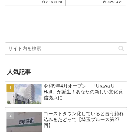
2025.01.20
2025.04.29
レースマシンというイメージを
「THÉLLERIO TEA ROOM（テ
持っているかもしれません。で
レリオティールーム）」。2025
すが今回ご紹介するのは、その
年5月2日、ロリータファッショ
イメージをはるかに超...
ンやアフ...
人気記事
令和9年4月オープン！「Urawa U
Hall」が誕生！あなたの新しい文化発
信拠点に
ゴーストタウン化していると言う触れ
込みをたどって【埼玉ブルース第27
回】