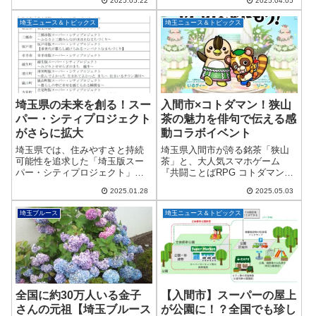
2025.05.22
2025.04.05
絶滅危惧種「ヒメザゼンソウ」
ら徒歩たったの4分というアクセ
が今年も開花したという嬉しい
ス抜群の立地に、人気のパーソ
埼玉ニュース＆トピックス
埼玉ニュース＆トピックス
ニュースが届きました！ヒメザ
ナルジム ReViNa（レビナ）入間
ゼンソウは、わずか...
店 がオー...
埼玉県の未来を創る！スー
入間市×コトダマン！狭山
パー・シティプロジェクト
茶の魅力を俳句で伝える感
がさらに拡大
動コラボイベント
埼玉県では、住みやすさと持続
埼玉県入間市が誇る銘茶「狭山
可能性を追求した「埼玉版スー
茶」と、大人気スマホゲーム
パー・シティプロジェクト」が
『共闘ことばRPG コトダマン』
着実に進行中です。このプロジ
が、言葉の力で地域の魅力を発
2025.01.28
2025.05.03
ェクトは、コンパクト、スマー
信するコラボイベントを開催中
ト、レジリエントの3つの要素を
です！その名も「俳句を詠も
埼玉ブルース
埼玉ニュース＆トピックス
融合させた先進的なまちづくり
う」。これは、「狭山茶の日」
を目指しています。...
（6月の第一日曜日）...
全国に約30万人いる金子
【入間市】スーパーの屋上
さんの元祖【埼玉ブルース
が公園に！？全国でも珍し