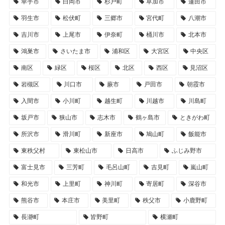
幸手市
白岡市
杉戸町
草加市
蓮田市
羽生市
松伏町
三郷市
宮代町
八潮市
吉川市
上尾市
伊奈町
桶川市
北本市
鴻巣市
さいたま市
浦和区
大宮区
中央区
南区
緑区
桜区
北区
西区
見沼区
岩槻区
川口市
蕨市
戸田市
朝霞市
入間市
小川町
越生町
川越市
川島町
坂戸市
狭山市
志木市
鶴ヶ島市
ときがわ町
所沢市
滑川町
新座市
鳩山町
飯能市
東秩父村
東松山市
日高市
ふじみ野市
富士見市
三芳町
毛呂山町
吉見町
嵐山町
和光市
上里町
神川町
寄居町
深谷市
熊谷市
本庄市
美里町
秩父市
小鹿野町
長瀞町
皆野町
横瀬町