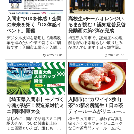
入間市でDXを体感！企業
高校生×チームオレンジい
の未来を拓く「DX体感イ
るまが挑む！認知症普及啓
ベント」開催
発動画の第2弾が完成
デジタル技術を活用して業務改
埼玉県入間市で、認知症への理
革を進めたい企業の皆さんに朗
解を深める素晴らしい取り組み
報です！入間市工業会と入間市
が進んでいます！日々輝学園高
金融団が主催する「DX体感イベ
等学校と「チームオレンジいる
2025.02.01
2025.01.30
ント」が、2025年2月20日(木)・
ま」が共同制作した認知症普及
21日(金)の2日間、入間ガス株式
啓発動画の第2弾が完成し、2025
埼玉ニュース＆トピックス
埼玉ニュース＆トピックス
会社にて開催されます。「DX
年1月27日に入間市長への報告会
体...
が行われま...
【埼玉県入間市】モノづく
入間市に“カワイイ×狭山
り魂が熱狂！製造業対抗ミ
茶”の新名所誕生！日本茶
ニ四駆関東大会
ティールームがリニューア
ル
はじめに：関西で話題のミニ四
埼玉県入間市に、思わず写真を
駆大会が、ついに関東初上陸！
撮りたくなるフォトジェニック
ミニ四駆といえば、誰しも一度
な日本茶専門ティールームが誕
は触れたことがあるおもちゃの
生しました！その名も