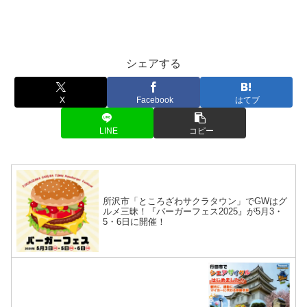
シェアする
X
Facebook
はてブ
LINE
コピー
所沢市「ところざわサクラタウン」でGWはグ
ルメ三昧！『バーガーフェス2025』が5月3・
5・6日に開催！