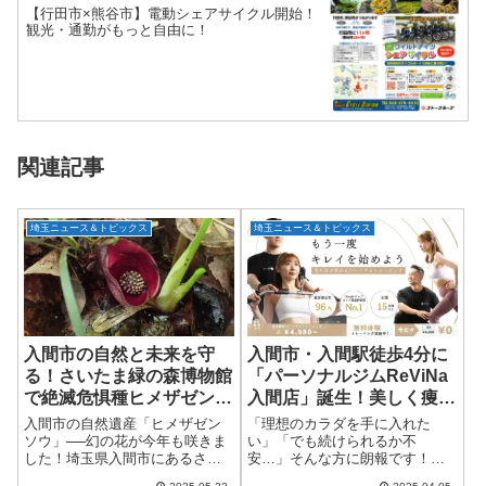
【行田市×熊谷市】電動シェアサイクル開始！
観光・通勤がもっと自由に！
関連記事
埼玉ニュース＆トピックス
埼玉ニュース＆トピックス
入間市の自然と未来を守
入間市・入間駅徒歩4分に
る！さいたま緑の森博物館
「パーソナルジムReViNa
で絶滅危惧種ヒメザゼンソ
入間店」誕生！美しく痩せ
ウが今年も開花
る体験をあなたに
入間市の自然遺産「ヒメザゼン
「理想のカラダを手に入れた
ソウ」──幻の花が今年も咲きま
い」「でも続けられるか不
した！埼玉県入間市にあるさい
安…」そんな方に朗報です！
たま緑の森博物館で、県指定の
2025年4月15日（水）、入間駅か