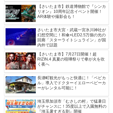
【さいたま市】鉄道博物館で『シンカ
リオン』10周年記念イベント開催！
AR体験や撮影会も！
さいたま市大宮・武蔵一宮氷川神社が
幻想空間に！和傘×LED2.5万個の光の
回廊「スターライトシュライン」が国
内外で話題
【さいたま市】7月27日開催！超
RIZIN.4 真夏の喧嘩祭りで拳が火を吹
く夜へ
長瀞町観光がもっと快適に！「ベビカ
ル」導入でドクターイエローベビーカ
ーがレンタル可能に！
埼玉県加須市「むさしの村」で猛暑日
がチャンスに！35度以上で入園無料の
『埼玉暑すぎる割』開催