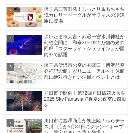
埼玉県三芳町発！しっとり＆もちもち
低カロリーベーグルがオフィスの冷凍
庫に登場
さいたま市大宮・武蔵一宮氷川神社が
幻想空間に！和傘×LED2.5万個の光の
回廊「スターライトシュライン」が国
内外で話題
埼玉県所沢市の空の玄関口「所沢航空
発祥記念館」がリニューアルへ！休館
前に絶対行きたい注目イベントとは
戸田市で開催！第72回戸田橋花火大会
2025 Sky Fantasiaで真夏の夜空に感動
を
川口市に富澤商店が初上陸！ららテラ
ス川口店が5月31日にグランドオープ
ン、限定お楽しみ袋も登場！