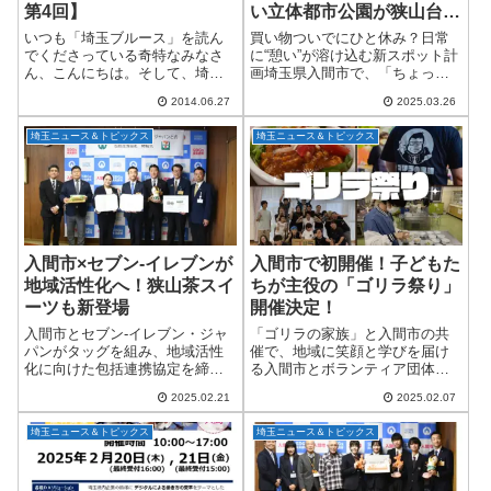
第4回】
い立体都市公園が狭山台に
誕生へ
いつも「埼玉ブルース」を読ん
買い物ついでにひと休み？日常
でくださっている奇特なみなさ
に“憩い”が溶け込む新スポット計
ん、こんにちは。そして、埼玉
画埼玉県入間市で、「ちょっと
県在住のすべての金子さん、こ
買い物ついでに、屋上で子ども
2014.06.27
2025.03.26
んにちは！このコーナーも早い
とピクニック」なんて日常が実
もので第四回。はじめての忌み
現するかもしれません！入間市
埼玉ニュース＆トピックス
埼玉ニュース＆トピックス
数を迎えた節目に、さらに奥の
が発表したのは、狭山台エリア
深い埼玉の魅力をお伝...
にて公園とスーパ...
入間市×セブン-イレブンが
入間市で初開催！子どもた
地域活性化へ！狭山茶スイ
ちが主役の「ゴリラ祭り」
ーツも新登場
開催決定！
入間市とセブン-イレブン・ジャ
「ゴリラの家族」と入間市の共
パンがタッグを組み、地域活性
催で、地域に笑顔と学びを届け
化に向けた包括連携協定を締結
る入間市とボランティア団体
しました！この協定を記念し
「ゴリラの家族」がタッグを組
2025.02.21
2025.02.07
て、入間市の特産品「狭山茶」
み、子どもたちの学びと交流の
を使ったスイーツ2種類が期間限
場を広げるためのイベント「ゴ
埼玉ニュース＆トピックス
埼玉ニュース＆トピックス
定で登場。地元の味をコンビニ
リラ祭り」を初開催します！学
で手軽に楽しめるチ...
習支援や子ども食堂を通...