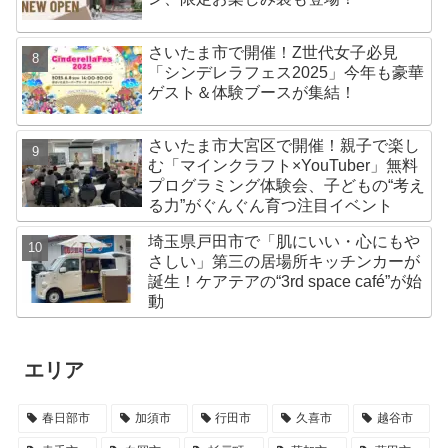
さいたま市で開催！Z世代女子必見
「シンデレラフェス2025」今年も豪華
ゲスト＆体験ブースが集結！
さいたま市大宮区で開催！親子で楽し
む「マインクラフト×YouTuber」無料
プログラミング体験会、子どもの“考え
る力”がぐんぐん育つ注目イベント
埼玉県戸田市で「肌にいい・心にもや
さしい」第三の居場所キッチンカーが
誕生！ケアテアの“3rd space café”が始
動
エリア
春日部市
加須市
行田市
久喜市
越谷市