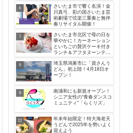
さいたま市で響く名演！金
川真弓、彩の国さいたま芸
術劇場で弦楽三重奏と無伴
奏リサイタル開催！
さいたま市北区で母の日を
華やかに！カーネーション
といちごの贅沢ケーキ付き
ランチ＆アフタヌーンティ
ー
埼玉県鴻巣市に「資さんう
どん」初上陸！4月18日オ
ープン！
南浦和にも新規オープン！
シニア女性の“青春ダンスコ
ミュニティ”「らくリズ」
年末年始限定！特大海老天
うどんで2025年を勢いよく
迎えよう