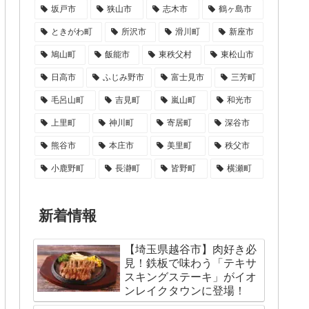
坂戸市
狭山市
志木市
鶴ヶ島市
ときがわ町
所沢市
滑川町
新座市
鳩山町
飯能市
東秩父村
東松山市
日高市
ふじみ野市
富士見市
三芳町
毛呂山町
吉見町
嵐山町
和光市
上里町
神川町
寄居町
深谷市
熊谷市
本庄市
美里町
秩父市
小鹿野町
長瀞町
皆野町
横瀬町
新着情報
【埼玉県越谷市】肉好き必
見！鉄板で味わう「テキサ
スキングステーキ」がイオ
ンレイクタウンに登場！