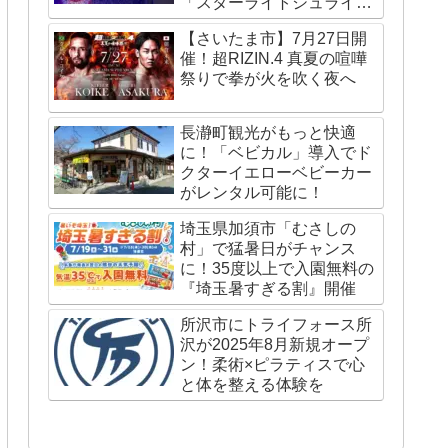
「スターライトシュライ
ン」が国内外で話題
【さいたま市】7月27日開
催！超RIZIN.4 真夏の喧嘩
祭りで拳が火を吹く夜へ
長瀞町観光がもっと快適
に！「ベビカル」導入でド
クターイエローベビーカー
がレンタル可能に！
埼玉県加須市「むさしの
村」で猛暑日がチャンス
に！35度以上で入園無料の
『埼玉暑すぎる割』開催
所沢市にトライフォース所
沢が2025年8月新規オープ
ン！柔術×ピラティスで心
と体を整える体験を