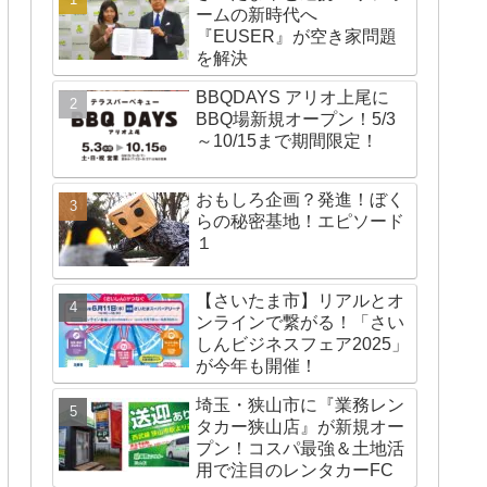
ームの新時代へ
『EUSER』が空き家問題
を解決
BBQDAYS アリオ上尾に
BBQ場新規オープン！5/3
～10/15まで期間限定！
おもしろ企画？発進！ぼく
らの秘密基地！エピソード
１
【さいたま市】リアルとオ
ンラインで繋がる！「さい
しんビジネスフェア2025」
が今年も開催！
埼玉・狭山市に『業務レン
タカー狭山店』が新規オー
プン！コスパ最強＆土地活
用で注目のレンタカーFC