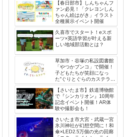
【春日部市】しんちゃんフ
ァン必見！「クレヨンしん
ちゃん絵はがき」イラスト
全種展示イベント開催
久喜市でスタート！eスポ
ーツ×英語学習が叶える新
しい地域部活動とは？
草加市・谷塚の私設図書館
「やつかブンコ」で開催！
子どもたちが笑顔になっ
た“ぐりとぐらのカステライ
ベント”レポート
【さいたま市】鉄道博物館
で『シンカリオン』10周年
記念イベント開催！AR体
験や撮影会も！
さいたま市大宮・武蔵一宮
氷川神社が幻想空間に！和
傘×LED2.5万個の光の回廊