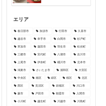
エリア
春日部市
加須市
行田市
久喜市
越谷市
幸手市
白岡市
杉戸町
草加市
蓮田市
羽生市
松伏町
三郷市
宮代町
八潮市
吉川市
上尾市
伊奈町
桶川市
北本市
鴻巣市
さいたま市
浦和区
大宮区
中央区
南区
緑区
桜区
北区
西区
見沼区
岩槻区
川口市
蕨市
戸田市
朝霞市
入間市
小川町
越生町
川越市
川島町