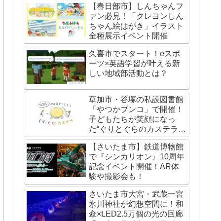
【春日部市】しんちゃんフ
ァン必見！「クレヨンしん
ちゃん絵はがき」イラスト
全種展示イベント開催
久喜市でスタート！eスポ
ーツ×英語学習が叶える新
しい地域部活動とは？
草加市・谷塚の私設図書館
「やつかブンコ」で開催！
子どもたちが笑顔になっ
た“ぐりとぐらのカステライ
ベント”レポート
【さいたま市】鉄道博物館
で『シンカリオン』10周年
記念イベント開催！AR体
験や撮影会も！
さいたま市大宮・武蔵一宮
氷川神社が幻想空間に！和
傘×LED2.5万個の光の回廊