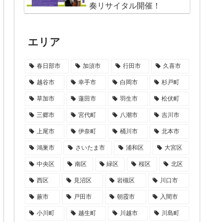
奏リサイタル開催！
エリア
春日部市
加須市
行田市
久喜市
越谷市
幸手市
白岡市
杉戸町
草加市
蓮田市
羽生市
松伏町
三郷市
宮代町
八潮市
吉川市
上尾市
伊奈町
桶川市
北本市
鴻巣市
さいたま市
浦和区
大宮区
中央区
南区
緑区
桜区
北区
西区
見沼区
岩槻区
川口市
蕨市
戸田市
朝霞市
入間市
小川町
越生町
川越市
川島町