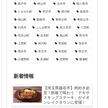
坂戸市
狭山市
志木市
鶴ヶ島市
ときがわ町
所沢市
滑川町
新座市
鳩山町
飯能市
東秩父村
東松山市
日高市
ふじみ野市
富士見市
三芳町
毛呂山町
吉見町
嵐山町
和光市
上里町
神川町
寄居町
深谷市
熊谷市
本庄市
美里町
秩父市
小鹿野町
長瀞町
皆野町
横瀬町
新着情報
【埼玉県越谷市】肉好き必
見！鉄板で味わう「テキサ
スキングステーキ」がイオ
ンレイクタウンに登場！