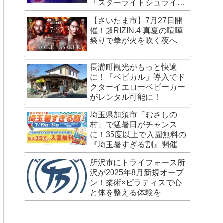
「スターライトシュライ
ン」が国内外で話題
【さいたま市】7月27日開
催！超RIZIN.4 真夏の喧嘩
祭りで拳が火を吹く夜へ
長瀞町観光がもっと快適
に！「ベビカル」導入でド
クターイエローベビーカー
がレンタル可能に！
埼玉県加須市「むさしの
村」で猛暑日がチャンス
に！35度以上で入園無料の
『埼玉暑すぎる割』開催
所沢市にトライフォース所
沢が2025年8月新規オープ
ン！柔術×ピラティスで心
と体を整える体験を