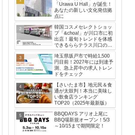
「Urawa U Hall」が誕生！
あなたの新しい文化発信拠
点に
韓国コスメセレクトショッ
プ「&choa!」が川口市に初
出店！最旬トレンドを体感
できるららテラス川口の注
目スポット
埼玉県坂戸市で時給1,500
円目前！2027年には到達予
測、急上昇中の求人トレン
ドをチェック
【さいたま市】地元民＆食
通が太鼓判！本当に美味し
い飲食店ランキング
TOP20（2025年最新版）
BBQDAYS アリオ上尾に
BBQ場新規オープン！5/3
～10/15まで期間限定！