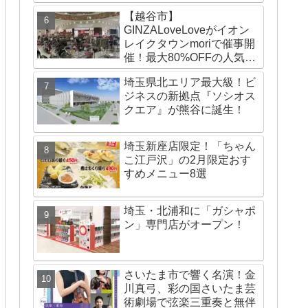
【越谷市】
GINZALoveLoveがイオン
レイクタウンmoriで催事開
催！最大80%OFFの人気ブ
ランドが勢ぞろい！
埼玉県北エリア最大級！ビ
ジネスの新拠点『ソシオス
クエア』が熊谷に誕生！
埼玉新座店限定！「ちゃん
こ江戸沢」の2月限定おす
すめメニュー8選
埼玉・北浦和に「ガシャポ
ン」専門店がオープン！
さいたま市で響く名演！金
川真弓、彩の国さいたま芸
術劇場で弦楽三重奏と無伴