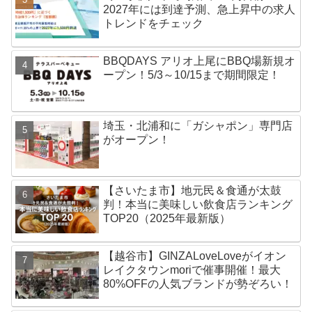
2027年には到達予測、急上昇中の求人
トレンドをチェック
BBQDAYS アリオ上尾にBBQ場新規オ
ープン！5/3～10/15まで期間限定！
埼玉・北浦和に「ガシャポン」専門店
がオープン！
【さいたま市】地元民＆食通が太鼓
判！本当に美味しい飲食店ランキング
TOP20（2025年最新版）
【越谷市】GINZALoveLoveがイオン
レイクタウンmoriで催事開催！最大
80%OFFの人気ブランドが勢ぞろい！