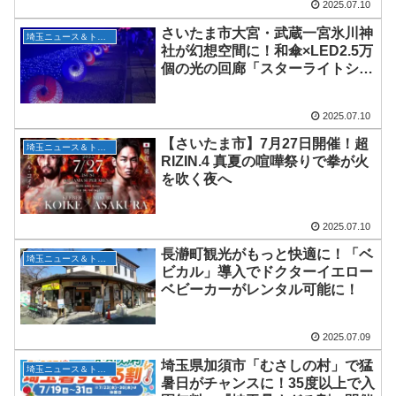
2025.07.10
さいたま市大宮・武蔵一宮氷川神
埼玉ニュース＆トピックス
社が幻想空間に！和傘×LED2.5万
個の光の回廊「スターライトシュ
ライン」が国内外で話題
2025.07.10
【さいたま市】7月27日開催！超
埼玉ニュース＆トピックス
RIZIN.4 真夏の喧嘩祭りで拳が火
を吹く夜へ
2025.07.10
長瀞町観光がもっと快適に！「ベ
埼玉ニュース＆トピックス
ビカル」導入でドクターイエロー
ベビーカーがレンタル可能に！
2025.07.09
埼玉県加須市「むさしの村」で猛
埼玉ニュース＆トピックス
暑日がチャンスに！35度以上で入