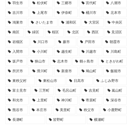
羽生市
松伏町
三郷市
宮代町
八潮市
吉川市
上尾市
伊奈町
桶川市
北本市
鴻巣市
さいたま市
浦和区
大宮区
中央区
南区
緑区
桜区
北区
西区
見沼区
岩槻区
川口市
蕨市
戸田市
朝霞市
入間市
小川町
越生町
川越市
川島町
坂戸市
狭山市
志木市
鶴ヶ島市
ときがわ町
所沢市
滑川町
新座市
鳩山町
飯能市
東秩父村
東松山市
日高市
ふじみ野市
富士見市
三芳町
毛呂山町
吉見町
嵐山町
和光市
上里町
神川町
寄居町
深谷市
熊谷市
本庄市
美里町
秩父市
小鹿野町
長瀞町
皆野町
横瀬町