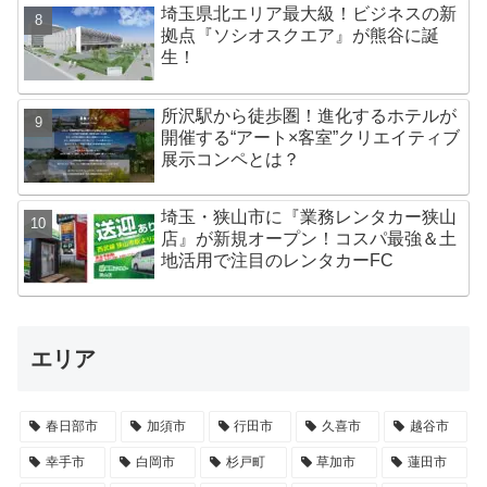
埼玉県北エリア最大級！ビジネスの新
拠点『ソシオスクエア』が熊谷に誕
生！
所沢駅から徒歩圏！進化するホテルが
開催する“アート×客室”クリエイティブ
展示コンペとは？
埼玉・狭山市に『業務レンタカー狭山
店』が新規オープン！コスパ最強＆土
地活用で注目のレンタカーFC
エリア
春日部市
加須市
行田市
久喜市
越谷市
幸手市
白岡市
杉戸町
草加市
蓮田市