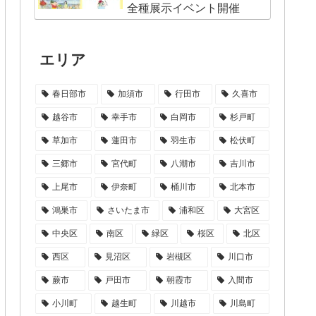
全種展示イベント開催
エリア
春日部市
加須市
行田市
久喜市
越谷市
幸手市
白岡市
杉戸町
草加市
蓮田市
羽生市
松伏町
三郷市
宮代町
八潮市
吉川市
上尾市
伊奈町
桶川市
北本市
鴻巣市
さいたま市
浦和区
大宮区
中央区
南区
緑区
桜区
北区
西区
見沼区
岩槻区
川口市
蕨市
戸田市
朝霞市
入間市
小川町
越生町
川越市
川島町