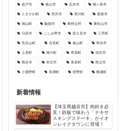
坂戸市
狭山市
志木市
鶴ヶ島市
ときがわ町
所沢市
滑川町
新座市
鳩山町
飯能市
東秩父村
東松山市
日高市
ふじみ野市
富士見市
三芳町
毛呂山町
吉見町
嵐山町
和光市
上里町
神川町
寄居町
深谷市
熊谷市
本庄市
美里町
秩父市
小鹿野町
長瀞町
皆野町
横瀬町
新着情報
【埼玉県越谷市】肉好き必
見！鉄板で味わう「テキサ
スキングステーキ」がイオ
ンレイクタウンに登場！