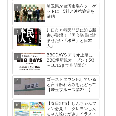
埼玉県が台湾市場をターゲ
ットに！5社と連携協定を
締結
川口市と移民問題に迫る新
書が登場！『国会議員に読
ませたい「移民」と日本
人』
BBQDAYS アリオ上尾に
BBQ場新規オープン！5/3
～10/15まで期間限定！
ゴーストタウン化している
と言う触れ込みをたどって
【埼玉ブルース第27回】
【春日部市】しんちゃんフ
ァン必見！「クレヨンしん
ちゃん絵はがき」イラスト