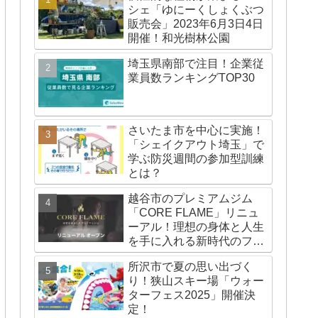
シェ「ゆにーくしょくぶつ
販売会」2023年6月3日4日
開催！和光樹林公園
埼玉県南部で注目！企業従
業員数ランキングTOP30
さいたま市を中心に実施！
「シェイクアウト埼玉」で
学ぶ防災週間の参加型訓練
とは？
越谷市のプレミアムジム
「CORE FLAME」リニュ
ーアル！理想の身体と人生
を手に入れる新時代のフィ
ットネス体験とは
所沢市で夏の思い出づく
り！狭山スキー場「ウォー
ターフェス2025」開催決
定！